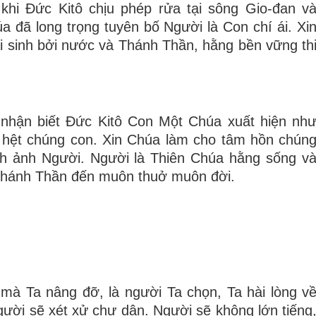
hi Ðức Kitô chịu phép rửa tại sông Gio-đan v
 đã long trọng tuyên bố Người là Con chí ái. Xi
i sinh bởi nước và Thánh Thần, hằng bền vững th
nhận biết Ðức Kitô Con Một Chúa xuất hiện nh
 hệt chúng con. Xin Chúa làm cho tâm hồn chún
nh ảnh Người. Người là Thiên Chúa hằng sống v
a Thánh Thần đến muôn thuở muôn đời.
a mà Ta nâng đỡ, là người Ta chọn, Ta hài lòng v
gười sẽ xét xử chư dân. Người sẽ không lớn tiếng