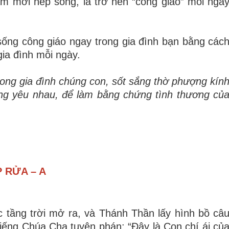
à
m m
ớ
i n
ế
p s
ố
ng, l
à
tr
ở
n
ê
n
“
c
ô
ng gi
á
o
”
m
ỗ
i ng
à
s
ố
ng c
ô
ng gi
á
o ngay trong gia
đ
ì
nh b
ạ
n b
ằ
ng c
á
c
gia
đ
ì
nh m
ỗ
i ngày.
trong gia
đ
ì
nh ch
ú
ng con, s
ố
t s
ắ
ng th
ờ
ph
ượ
ng k
í
n
ng y
ê
u nhau,
để
l
à
m b
ằ
ng ch
ứ
ng t
ì
nh th
ươ
ng c
ủ
 RỬA – A
c tầng trời mở ra, và Thánh Thần lấy hình bồ câ
tiếng Chúa Cha tuyên phán: “Đây là Con chí ái củ