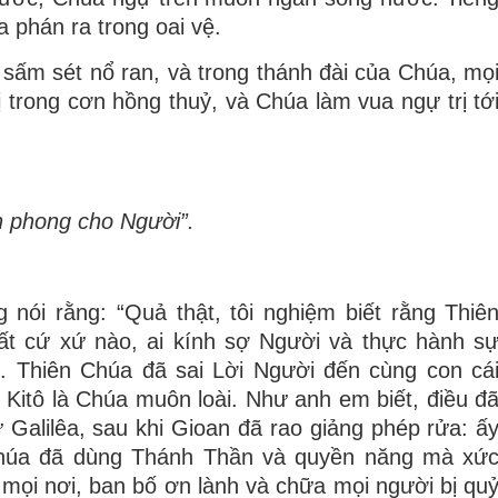
a phán ra trong oai vệ.
sấm sét nổ ran, và trong thánh đài của Chúa, mọ
 trong cơn hồng thuỷ, và Chúa làm vua ngự trị tớ
 phong cho Người”.
nói rằng: “Quả thật, tôi nghiệm biết rằng Thiê
bất cứ xứ nào, ai kính sợ Người và thực hành s
 Thiên Chúa đã sai Lời Người đến cùng con cá
u Kitô là Chúa muôn loài. Như anh em biết, điều đ
ừ Galilêa, sau khi Gioan đã rao giảng phép rửa: ấ
Chúa đã dùng Thánh Thần và quyền năng mà xứ
mọi nơi, ban bố ơn lành và chữa mọi người bị qu