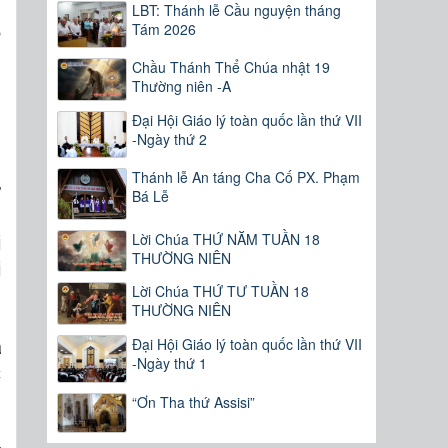
LBT: Thánh lễ Cầu nguyện tháng
Tám 2026
n
Chầu Thánh Thể Chúa nhật 19
Thường niên -A
n
Đại Hội Giáo lý toàn quốc lần thứ VII
ì
-Ngày thứ 2
ù
Thánh lễ An táng Cha Cố PX. Phạm
ữ
Bá Lễ
c
Lời Chúa THỨ NĂM TUẦN 18
i
THƯỜNG NIÊN
i
Lời Chúa THỨ TƯ TUẦN 18
THƯỜNG NIÊN
Đại Hội Giáo lý toàn quốc lần thứ VII
a
-Ngày thứ 1
c
.
“Ơn Tha thứ Assisi”
n