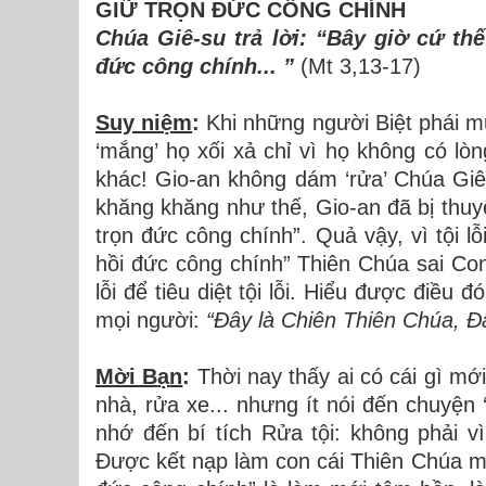
GIỮ TR
Ọ
N
ĐỨ
C C
ÔNG CHÍNH
Chúa Giê-su trả l
ờ
i:
“
B
â
y gi
ờ
c
ứ
th
ế
đ
ứ
c c
ô
ng ch
í
nh...
”
(Mt 3,13-17)
Suy niệm
:
Khi nh
ữ
ng ng
ườ
i Bi
ệ
t ph
á
i m
‘
m
ắ
ng
’
h
ọ
x
ố
i x
ả
ch
ỉ
v
ì
h
ọ
kh
ô
ng c
ó
l
ò
n
kh
á
c! Gio-an kh
ô
ng d
á
m
‘
r
ử
a
’
Ch
ú
a Gi
kh
ă
ng kh
ă
ng nh
ư
th
ế
, Gio-an
đ
ã
b
ị
thuy
tr
ọ
n
đứ
c c
ô
ng ch
í
nh
”
. Qu
ả
v
ậ
y, v
ì
t
ộ
i l
ỗ
h
ồ
i
đứ
c c
ô
ng ch
í
nh
”
Thi
ê
n Ch
ú
a sai Co
l
ỗ
i
để
ti
ê
u di
ệ
t t
ộ
i l
ỗ
i. Hi
ể
u
đượ
c
đ
i
ề
u
đ
ó
m
ọ
i ng
ườ
i:
“
Đ
â
y l
à
Chi
ê
n Thi
ê
n Ch
ú
a,
Đ
Mời B
ạ
n
:
Th
ờ
i nay th
ấ
y ai c
ó
c
á
i g
ì
m
ớ
nh
à
, r
ử
a xe... nh
ư
ng
í
t n
ó
i
đế
n chuy
ệ
n
nh
ớ
đế
n b
í
t
í
ch R
ử
a t
ộ
i: kh
ô
ng ph
ả
i v
ì
Đượ
c k
ế
t n
ạ
p l
à
m con c
á
i Thi
ê
n Ch
ú
a 