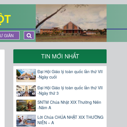
ỘT
Ư GIÃN
TIN MỚI NHẤT
Đại Hội Giáo lý toàn quốc lần thứ VII
-Ngày cuối
Đại Hội Giáo lý toàn quốc lần thứ VII
-Ngày thứ 3
SNTM Chúa Nhật XIX Thường Niên
-Năm A
Lời Chúa CHÚA NHẬT XIX THƯỜNG
NIÊN – A