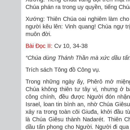
Chúa phán ra trong uy quyền, tiếng Chú
Xướng: Thiên Chúa oai nghiêm làm cho 
người kêu lên: Vinh quang! Chúa ngự trị
muôn đời.
Bài Ðọc II:
Cv 10, 34-38
“Chúa dùng Thánh Thần mà xức dầu tấn
Trích sách Tông đồ Công vụ.
Trong những ngày ấy, Phêrô mở miệng 
Chúa không thiên tư tây vị, nhưng ở 
công chính, đều được Người đón nhận.
Israel, loan tin bình an, nhờ Chúa Giês
xảy ra trong toàn cõi Giuđa, khởi đầu t
là Chúa Giêsu thành Nadarét. Thiên 
dầu tấn phong cho Người. Người đi qua 