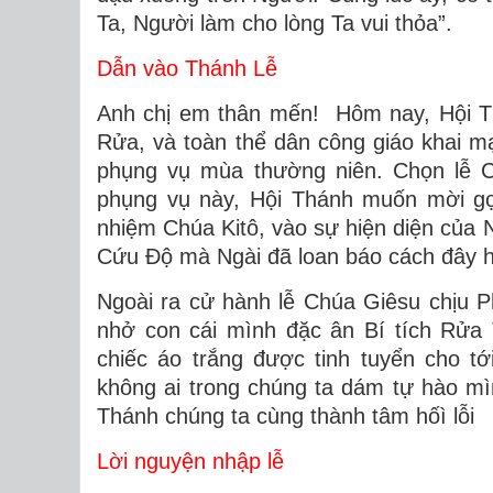
Ta, Người làm cho lòng Ta vui thỏa”.
Dẫn vào Thánh Lễ
Anh chị em thân mến! Hôm nay, Hội T
Rửa, và toàn thể dân công giáo khai m
phụng vụ mùa thường niên. Chọn lễ C
phụng vụ này, Hội Thánh muốn mời gọ
nhiệm Chúa Kitô, vào sự hiện diện của N
Cứu Độ mà Ngài đã loan báo cách đây 
Ngoài ra cử hành lễ Chúa Giêsu chịu
nhở con cái mình đặc ân Bí tích Rửa 
chiếc áo trắng được tinh tuyển cho t
không ai trong chúng ta dám tự hào m
Thánh chúng ta cùng thành tâm hốì
Lời nguyện nhập lễ