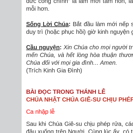
đứ
c c
ô
ng ch
í
nh
”
l
à
l
à
m m
ớ
i t
â
m h
ồ
n, l
m
ỗ
i hơn.
Sống L
ờ
i Ch
ú
a
:
B
ắ
t
đầ
u l
à
m m
ớ
i n
ế
p 
duy tr
ì
(ho
ặ
c ph
ụ
c h
ồ
i) gi
ờ
kinh nguy
ệ
n 
Cầu nguy
ệ
n
:
Xin Chúa cho m
ọ
i ng
ườ
i 
m
ế
n Ch
ú
a, v
à
h
ế
t l
ò
ng h
ò
a thu
ậ
n th
ươ
Ch
ú
a
đố
i v
ớ
i m
ọ
i gia
đình... Amen.
(Trích Kinh Gia Đình)
BÀI ĐỌC TRONG THÁNH LỄ
CHÚA NHẬT CHÚA GIÊ-SU CHỊU PHÉP
Ca nhập lễ
Sau khi Chúa Giê-su chịu phép rửa, cá
đậu xuống trên Người. Cùng lúc ấy, có 