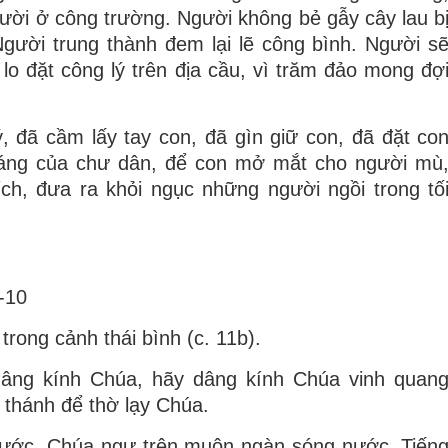
người ở công trường. Người không bẻ gẫy cây lau b
Người trung thành đem lại lẽ công bình. Người s
lo đặt công lý trên địa cầu, vì trăm đảo mong đợ
ý, đã cầm lấy tay con, đã gìn giữ con, đã đặt co
sáng của chư dân, để con mở mắt cho người mù
ích, đưa ra khỏi ngục những người ngồi trong tố
-10
rong cảnh thái bình (c. 11b).
âng kính Chúa, hãy dâng kính Chúa vinh quan
 thánh để thờ lạy Chúa.
nước, Chúa ngự trên muôn ngàn sóng nước. Tiến