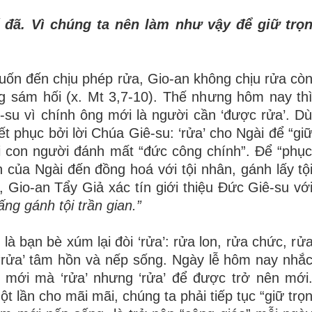
đã
. V
ì
ch
ú
ng ta n
ê
n l
à
m nh
ư
v
ậ
y
đ
ể
gi
ữ
tr
ọ
u
ố
n
đế
n ch
ị
u ph
é
p r
ử
a, Gio-an kh
ô
ng ch
ị
u r
ử
a c
ò
g s
á
m h
ố
i (x. Mt 3,7-10). Th
ế
nh
ư
ng h
ô
m nay th
ê
-su v
ì
ch
í
nh
ô
ng m
ớ
i l
à
ng
ườ
i c
ầ
n
‘
đượ
c r
ử
a
’
. D
ế
t ph
ụ
c b
ở
i l
ờ
i Ch
ú
a Gi
ê
-su:
‘
r
ử
a
’
cho Ng
à
i
để
“
gi
i con ng
ườ
i
đ
á
nh m
ấ
t
“
đứ
c c
ô
ng ch
í
nh
”
.
Để
“
ph
ụ
n c
ủ
a Ng
à
i
đế
n
đồ
ng ho
á
v
ớ
i t
ộ
i nh
â
n, g
á
nh l
ấ
y t
ộ
, Gio-an T
ẩ
y Gi
ả
x
á
c t
í
n gi
ớ
i thi
ệ
u
Đứ
c Gi
ê
-su v
ớ
ấ
ng g
á
nh t
ộ
i tr
ần gian.”
i l
à
b
ạ
n b
è
x
ú
m l
ạ
i
đ
ò
i
‘
r
ử
a
’
: r
ử
a lon, r
ử
a ch
ứ
c, r
ử
‘
r
ử
a
’
t
â
m h
ồ
n v
à
n
ế
p s
ố
ng. Ng
à
y l
ễ
h
ô
m nay nh
ắ
m
ớ
i m
à
‘
r
ử
a
’
nh
ư
ng
‘
r
ử
a
’
để
đượ
c tr
ở
n
ê
n m
ớ
i
m
ộ
t l
ầ
n cho m
ã
i m
ã
i, ch
ú
ng ta ph
ả
i ti
ế
p t
ụ
c
“
gi
ữ
tr
ọ