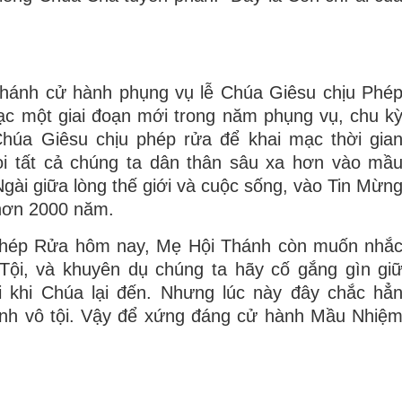
hánh cử hành phụng vụ lễ Chúa Giêsu chịu Phé
ạc một giai đoạn mới trong năm phụng vụ, chu k
húa Giêsu chịu phép rửa để khai mạc thời gia
i tất cả chúng ta dân thân sâu xa hơn vào mầ
gài giữa lòng thế giới và cuộc sống, vào Tin Mừn
hơn 2000 năm.
 Phép Rửa hôm nay, Mẹ Hội Thánh còn muốn nhắ
Tội, và khuyên dụ chúng ta hãy cố gắng gìn gi
ới khi Chúa lại đến. Nhưng lúc này đây chắc hẳ
ình vô tội. Vậy để xứng đáng cử hành Mầu Nhiệ
 lỗi