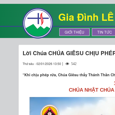
Gia Đình L
GIỚI THIỆU
TIN TỨC
Lời Chúa CHÚA GIÊSU CHỊU PHÉ
|
Thứ sáu - 02/01/2026 13:50
542
“Khi chịu phép rửa, Chúa Giêsu thấy Thánh Thần Ch
CHÚA NHẬT CHÚA 