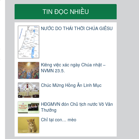
y
TIN ĐỌC NHIỀU
h
NƯỚC DO THÁI THỜI CHÚA GIÊSU
h
a
Kiêng việc xác ngày Chúa nhật –
NVMN 23.5.
Chúc Mừng Hồng Ân Linh Mục
HĐGMVN đón Chủ tịch nước Võ Văn
Thưởng
Chỉ tại con… mèo
u
a