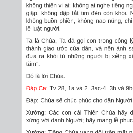
không thiên vị ai; không ai nghe tiếng 
giập, không dập tắt tim đèn còn khói. 
không buồn phiền, không nao núng, chỉ 
lề luật người.
Ta là Chúa, Ta đã gọi con trong công l
thành giao ước của dân, và nên ánh 
đưa ra khỏi tù những người bị xiềng x
tăm”.
Ðó là lời Chúa.
Ðáp Ca:
Tv 28, 1a và 2. 3ac-4. 3b và 9b
Ðáp: Chúa sẽ chúc phúc cho dân Người t
Xướng: Các con cái Thiên Chúa hãy d
xứng với danh Người; hãy mang lễ phục
Xướng: Tiếng Chúa vang dội trên mặt 