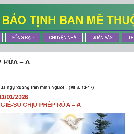
Ê BẢO TỊNH BAN MÊ THU
SỐNG ĐẠO
CHUYỆN NHÀ
QUÁN VĂN
TH
P RỬA – A
úa ngự xuống trên mình Người”. (Mt 3, 13-17)
11/01/2026
GIÊ-SU CHỊU PHÉP RỬA – A