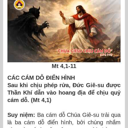
Mt 4,1-11
CÁC CÁM DỖ ĐIỂN HÌNH
Sau khi chịu phép rửa, Đức Giê-su được
Thần Khí dẫn vào hoang địa để chịu quỷ
cám dỗ. (Mt 4,1)
Suy niệm:
Ba cám dỗ Chúa Giê-su trải qua
là ba cám dỗ điển hình, bởi chúng nhắm