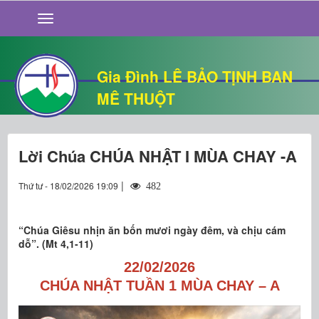
GIỚI THIỆU
TIN TỨC
SỐNG ĐẠO
Gia Đình LÊ BẢO TỊNH BAN
CHUYỆN NHÀ
MÊ THUỘT
QUÁN VĂN
THƯ GIÃN
Lời Chúa CHÚA NHẬT I MÙA CHAY -A
|
Thứ tư - 18/02/2026 19:09
482
“Chúa Giêsu nhịn ăn bốn mươi ngày đêm, và chịu cám
dỗ”. (Mt 4,1-11)
22/02/2026
CHÚA NHẬT TUẦN 1 MÙA CHAY – A