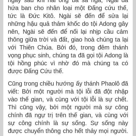
ngay sau khi hai ông bà sa ngã, Ngài đã
hứa ban cho nhân loại một Đấng cứu thế,
tức là Đức Kitô. Ngài sẽ đến để sửa lại
những hậu quả thảm khốc do tội Adong gây
nên, Ngài sẽ đến để nối lại nhịp cầu cảm
thông giữa trời và đất, giao hoà chúng ta lại
với Thiên Chúa. Bởi đó, trong đêm thánh
vọng phục sinh, chúng ta đã gọi tội Adong là
tội hồng phúc vì nhờ đó mà chúng ta có
được Đấng Cứu thế.
Cũng trong chiều hướng ấy thánh Phaolô đã
viết: Bởi một người mà tội lỗi đã đột nhập
vào thế gian, và cùng với tội lỗi là sự chết.
Thì cũng vậy, bởi một người mà sự công
chính đã ngự trị trên thế gian, và cùng với
sự công chính là sự sống. Sự sống này
được chuyển thông cho hết thảy mọi người.