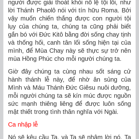
người được giải thoát khỏi nô lệ tội lỗi, như
lời Thánh Phaolô nói với tín hữu Roma. Bởi
vậy muốn chiến thắng được con người tội
lụy của chúng ta, chúng ta cũng phải biết
gắn bó với Đức Kitô bằng đời sống chay tịnh
và thống hối, canh tân lối sống hiện tại của
mình, để Mùa Chay này sẽ thực sự trở nên
mùa Hồng Phúc cho mỗi người chúng ta.
Giờ đây chúng ta cùng nhau sốt sáng cử
hành thánh lễ này, để nhờ ân sủng của
Mình và Máu Thánh Đức Giêsu nuôi dưỡng,
mỗi người chúng ta sẽ kín múc được nguồn
sức mạnh thiêng liêng để được luôn sống
mật thiết trong tình thân nghĩa với Ngài.
Ca nhập lễ
Nó sẽ kêu cầu Ta, và Ta sẽ nhậm lời nó. Ta