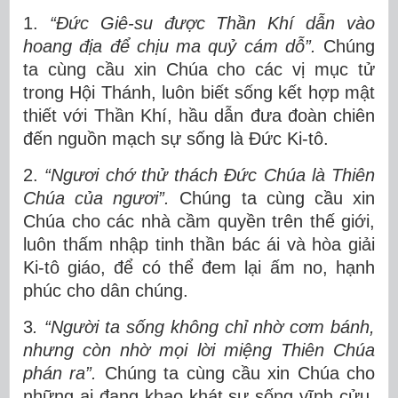
1.
“Đức Giê-su được Thần Khí dẫn vào
hoang địa để chịu ma quỷ cám dỗ”.
Chúng
ta cùng cầu xin Chúa cho các vị mục tử
trong Hội Thánh, luôn biết sống kết hợp mật
thiết với Thần Khí, hầu dẫn đưa đoàn chiên
đến nguồn mạch sự sống là Đức Ki-tô.
2.
“Ngươi chớ thử thách Đức Chúa là Thiên
Chúa của ngươi”.
Chúng ta cùng cầu xin
Chúa cho các nhà cầm quyền trên thế giới,
luôn thấm nhập tinh thần bác ái và hòa giải
Ki-tô giáo, để có thể đem lại ấm no, hạnh
phúc cho dân chúng.
3
. “Người ta sống không chỉ nhờ cơm bánh,
nhưng còn nhờ mọi lời miệng Thiên Chúa
phán ra”.
Chúng ta cùng cầu xin Chúa cho
những ai đang khao khát sự sống vĩnh cửu,