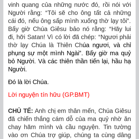
vinh quang của những nước đó, rồi nói với
Người rằng: “Tôi sẽ cho ông tất cả những
cái đó, nếu ông sấp mình xuống thờ lạy tôi”.
Bấy giờ Chúa Giêsu bảo nó rằng: “Hãy lui
đi, hỡi Satan! Vì có lời đã chép: “Ngươi phải
thờ lạy Chúa là Thiên Ch
úa ngươi, và chỉ
phụng sự một mình Ngài”. Bấy giờ ma quỷ
bỏ Người. Và các thiên thần tiến lại, hầu hạ
Người.
Ðó là lời Chúa.
Lời nguyện tín hữu (GP.BMT)
CHỦ TẾ:
Anh chị em thân mến, Chúa Giêsu
đã chiến thắng cám dỗ của ma quỷ nhờ ăn
chay hãm mình và cầu nguyện. Tin tường
vào ơn Chúa trợ giúp, chúng ta cùng dâng