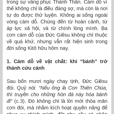
trong sự vâng phục Thánh Thần. Cám dỗ vì
thế không chỉ là điều đáng sợ, mà còn là nơi
tự do được thử luyện. Không ai sống ngoài
vòng cám dỗ. Chúng đến từ hoàn cảnh, từ
áp lực xã hội, và từ chính lòng mình. Ba
cơn cám dỗ của Đức Giêsu không chỉ thuộc
về quá khứ, nhưng vẫn rất hiện sinh trong
đời sống Kitô hữu hôm nay.
1. Cám dỗ về vật chất: khi “bánh” trở
thành cứu cánh
Sau bốn mươi ngày chay tịnh, Đức Giêsu
đói. Quỷ nói:
“Nếu ông là Con Thiên Chúa,
thì truyền cho những hòn đá này hóa bánh
đi”
(c.3). Đó không chỉ là lời mời thỏa mãn
cơn đói, mà nhằm kích hoạt quyền năng để