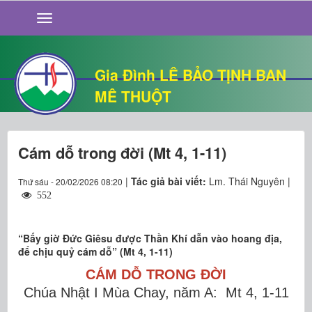
GIỚI THIỆU
TIN TỨC
SỐNG ĐẠO
Gia Đình LÊ BẢO TỊNH BAN
CHUYỆN NHÀ
MÊ THUỘT
QUÁN VĂN
THƯ GIÃN
Cám dỗ trong đời (Mt 4, 1-11)
|
Tác giả bài viết:
Lm. Thái Nguyên |
Thứ sáu - 20/02/2026 08:20
552
“Bấy giờ Đức Giêsu được Thần Khí dẫn vào hoang địa,
để chịu quỷ cám dỗ” (Mt 4, 1-11)
CÁM DỖ TRONG ĐỜI
Chúa Nhật I Mùa Chay, năm A: Mt 4, 1-11