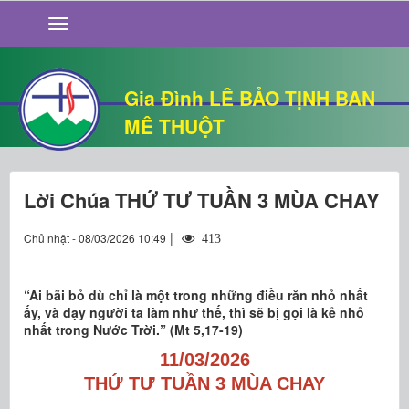
GIỚI THIỆU
TIN TỨC
SỐNG ĐẠO
Gia Đình LÊ BẢO TỊNH BAN
CHUYỆN NHÀ
MÊ THUỘT
QUÁN VĂN
THƯ GIÃN
Lời Chúa THỨ TƯ TUẦN 3 MÙA CHAY
|
Chủ nhật - 08/03/2026 10:49
413
“Ai bãi bỏ dù chỉ là một trong những điều răn nhỏ nhất
ấy, và dạy người ta làm như thế, thì sẽ bị gọi là kẻ nhỏ
nhất trong Nước Trời.” (Mt 5,17-19)
11/03/2026
THỨ TƯ TUẦN 3 MÙA CHAY