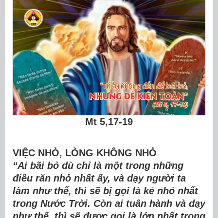
Mt 5,17-19
VIỆC NH
Ỏ
, L
Ò
NG KHÔNG NHỎ
“Ai bãi bỏ dù ch
ỉ
l
à
m
ộ
t trong nh
ữ
ng
đ
i
ề
u r
ă
n nh
ỏ
nh
ấ
t
ấ
y, v
à
d
ạ
y ng
ườ
i ta
l
à
m nh
ư
th
ế
, th
ì
s
ẽ
b
ị
g
ọ
i l
à
k
ẻ
nh
ỏ
nh
ấ
t
trong N
ướ
c Tr
ờ
i. C
ò
n ai tu
â
n h
à
nh v
à
d
ạ
y
nh
ư
th
ế
, th
ì
s
ẽ
đ
ượ
c g
ọ
i l
à
l
ớ
n nh
ấ
t trong