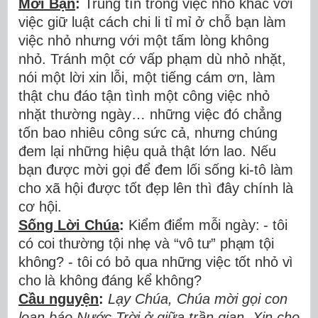
Mời B
ạ
n
:
Trung tín trong vi
ệ
c nh
ỏ
kh
á
c v
ớ
i
vi
ệ
c gi
ữ
lu
ậ
t c
á
ch chi li t
ỉ
m
ỉ
ở
ch
ỗ
b
ạ
n l
à
m
vi
ệ
c nh
ỏ
nh
ư
ng v
ớ
i m
ộ
t t
ấ
m l
ò
ng kh
ô
ng
nh
ỏ
. Tr
á
nh m
ộ
t c
ớ
v
ấ
p ph
ạ
m d
ù
nh
ỏ
nh
ặ
t,
n
ó
i m
ộ
t l
ờ
i xin l
ỗ
i, m
ộ
t ti
ế
ng c
á
m
ơ
n, l
à
m
th
ậ
t chu
đ
á
o t
ậ
n t
ì
nh m
ộ
t c
ô
ng vi
ệ
c nh
ỏ
nh
ặ
t th
ườ
ng ng
à
y
…
nh
ữ
ng vi
ệ
c
đ
ó
ch
ẳ
ng
t
ố
n bao nhi
ê
u c
ô
ng s
ứ
c c
ả
, nh
ư
ng ch
ú
ng
đ
em l
ạ
i nh
ữ
ng hi
ệ
u qu
ả
th
ậ
t l
ớ
n lao. N
ế
u
b
ạ
n
đượ
c m
ờ
i g
ọ
i
để
đ
em l
ố
i s
ố
ng ki-t
ô
làm
cho xã h
ộ
i
đượ
c t
ố
t
đẹ
p l
ê
n th
ì
đ
â
y ch
í
nh l
à
c
ơ
hội.
Sống L
ờ
i Ch
ú
a
:
Ki
ể
m
đ
i
ể
m m
ỗ
i ng
à
y: - t
ô
i
c
ó
coi th
ườ
ng t
ộ
i nh
ẹ
v
à
“
v
ô
t
ư
”
ph
ạ
m t
ộ
i
kh
ô
ng? - t
ô
i c
ó
b
ỏ
qua nh
ữ
ng vi
ệ
c t
ố
t nh
ỏ
v
ì
cho l
à
kh
ô
ng
đ
á
ng k
ể
không?
Cầu nguy
ệ
n
:
L
ạ
y Ch
ú
a, Ch
ú
a m
ờ
i g
ọ
i con
loan báo N
ướ
c Tr
ờ
i
ở
gi
ữ
a tr
ầ
n gian. Xin cho