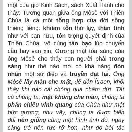
một của giờ Kinh Sách, sách Xuất Hành cho
thấy: Tương quan giữa ông Môsê với Thiên
Chúa là cả một
tổng hợp
của đời sống
thiêng liêng:
khiêm tốn
thờ lạy,
thân tình
như với bạn hữu,
tôn trọng
quyết định của
Thiên Chúa, vô cùng
táo bạo
lúc chuyển
cầu hay van xin. Gương mặt tỏa sáng của
ông Môsê cho thấy con người phải
trong
sáng
như thế nào mới có khả năng
đón
nhận
một sứ điệp và
truyền đạt lại.
Ông
Môsê
lấy màn che mặt,
để dân Ítraen, khỏi
thấy khi nào cái chóng qua chấm dứt. Tất
cả chúng ta,
mặt không che màn,
chúng ta
phản chiếu vinh quang
của Chúa như một
bức gương; như vậy, chúng ta được biến
đổi
nên giốn
g cũng một hình ảnh đó, ngày
càng trở nên rực rỡ hơn, như do bởi tác