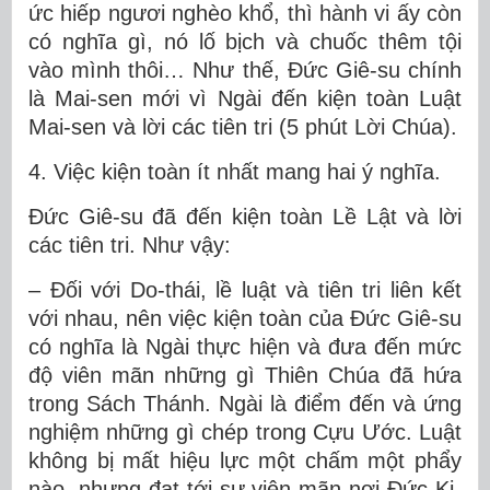
ức hiếp ngươi nghèo khổ, thì hành vi ấy còn
có nghĩa gì, nó lố bịch và chuốc thêm tội
vào mình thôi… Như thế, Đức Giê-su chính
là Mai-sen mới vì Ngài đến kiện toàn Luật
Mai-sen và lời các tiên tri (5 phút Lời Chúa).
4. Việc kiện toàn ít nhất mang hai ý nghĩa.
Đức Giê-su đã đến kiện toàn Lề Lật và lời
các tiên tri. Như vậy:
– Đối với Do-thái, lề luật và tiên tri liên kết
với nhau, nên việc kiện toàn của Đức Giê-su
có nghĩa là Ngài thực hiện và đưa đến mức
độ viên mãn những gì Thiên Chúa đã hứa
trong Sách Thánh. Ngài là điểm đến và ứng
nghiệm những gì chép trong Cựu Ước. Luật
không bị mất hiệu lực một chấm một phẩy
nào, nhưng đạt tới sự viên mãn nơi Đức Ki-