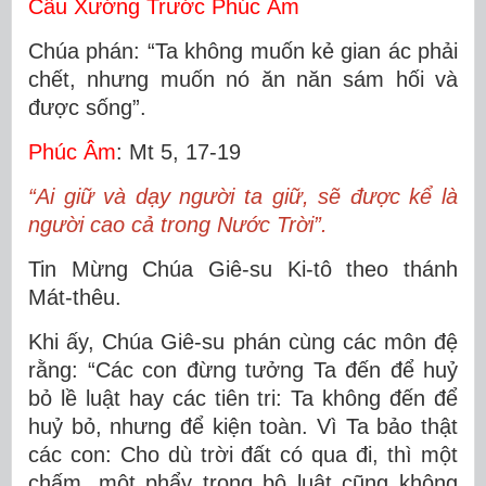
Câu Xướng Trước Phúc Âm
Chúa phán: “Ta không muốn kẻ gian ác phải
chết, nhưng muốn nó ăn năn sám hối và
được sống”.
Phúc Âm
: Mt 5, 17-19
“Ai giữ và dạy người ta giữ, sẽ được kể là
người cao cả trong Nước Trời”.
Tin Mừng Chúa Giê-su Ki-tô theo thánh
Mát-thêu.
Khi ấy, Chúa Giê-su phán cùng các môn đệ
rằng: “Các con đừng tưởng Ta đến để huỷ
bỏ lề luật hay các tiên tri: Ta không đến để
huỷ bỏ, nhưng để kiện toàn. Vì Ta bảo thật
các con: Cho dù trời đất có qua đi, thì một
chấm, một phẩy trong bộ luật cũng không