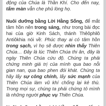
động của Chúa là Thần Khí. Cho đến nay,
tấm màn
vẫn che phủ lòng họ.
Nuôi dưỡng bằng Lời Hằng Sống,
để
mắt
tâm hồn nên
trong sáng,
như trong bài đọc
hai của giờ Kinh Sách, thánh Thêôphilô
Antiôkhia nói về:
Phúc thay ai có tâm hồn
trong sạch,
vì họ sẽ được
nhìn thấy
Thiên
Chúa… Đây là lúc Thiên Chúa thi ân, đây là
ngày Thiên Chúa cứu độ. Chúng ta phải
chứng minh giá trị của mình qua bao nỗi
gian nan, qua bao phen đói khát. Chúng ta
hãy lấy
sự công chính,
lấy
sức mạnh
của
Thiên Chúa làm vũ khí chống lại kẻ thù.
Trong mọi sự, chúng ta phải chứng tỏ mình
là những người
phục vụ
Thiên Chúa.