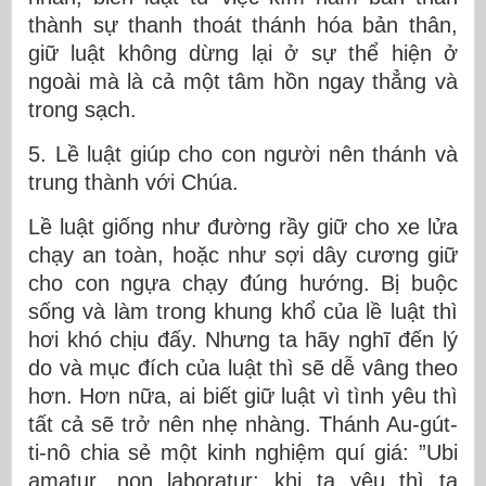
thành sự thanh thoát thánh hóa bản thân,
giữ luật không dừng lại ở sự thể hiện ở
ngoài mà là cả một tâm hồn ngay thẳng và
trong sạch.
5. Lề luật giúp cho con người nên thánh và
trung thành với Chúa.
Lề luật giống như đường rầy giữ cho xe lửa
chạy an toàn, hoặc như sợi dây cương giữ
cho con ngựa chạy đúng hướng. Bị buộc
sống và làm trong khung khổ của lề luật thì
hơi khó chịu đấy. Nhưng ta hãy nghĩ đến lý
do và mục đích của luật thì sẽ dễ vâng theo
hơn. Hơn nữa, ai biết giữ luật vì tình yêu thì
tất cả sẽ trở nên nhẹ nhàng. Thánh Au-gút-
ti-nô chia sẻ một kinh nghiệm quí giá: ”Ubi
amatur, non laboratur: khi ta yêu thì ta