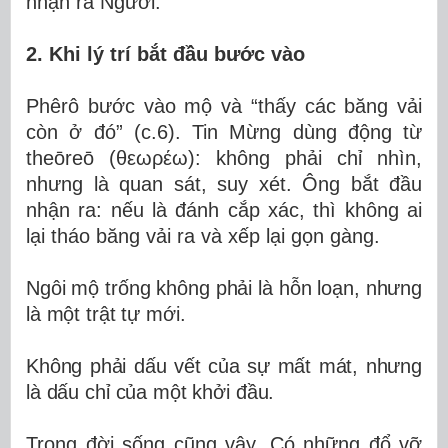
nhận ra Người.
2. Khi lý trí bắt đầu bước vào
Phêrô bước vào mộ và “thấy các băng vải
còn ở đó” (c.6). Tin Mừng dùng động từ
theōreō (θεωρέω): không phải chỉ nhìn,
nhưng là quan sát, suy xét. Ông bắt đầu
nhận ra: nếu là đánh cắp xác, thì không ai
lại tháo băng vải ra và xếp lại gọn gàng.
Ngôi mộ trống không phải là hỗn loạn, nhưng
là một trật tự mới.
Không phải dấu vết của sự mất mát, nhưng
là dấu chỉ của một khởi đầu.
Trong đời sống cũng vậy. Có những đổ vỡ