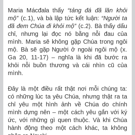
Maria Mácđala thấy
“tảng đá đã lăn khỏi
mộ”
(c.1), và bà lập tức kết luận:
“Người ta
đã đem Chúa đi khỏi mộ”
(c.2). Bà thấy dấu
chỉ, nhưng lại đọc nó bằng nỗi đau của
mình. Maria sẽ không gặp Chúa trong ngôi
mộ. Bà sẽ gặp Người
ở ngoài ngôi mộ (x.
Ga 20, 11-17)
–
nghĩa là khi đã bước ra
khỏi nỗi buồn thương và cái nhìn cũ của
mình.
Đây là một điều rất thật nơi mỗi chúng ta:
có những lúc ta yêu Chúa, nhưng thật ra ta
chỉ yêu một hình ảnh về Chúa do chính
mình dựng nên – một cách yêu gắn với ký
ức, với những gì quen thuộc. Và khi Chúa
hành động theo một cách khác, ta không