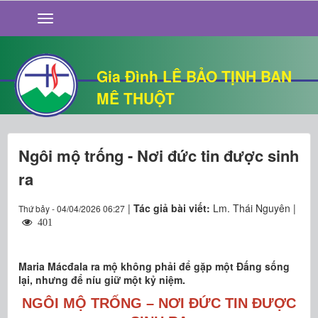
GIỚI THIỆU
TIN TỨC
SỐNG ĐẠO
Gia Đình LÊ BẢO TỊNH BAN
CHUYỆN NHÀ
MÊ THUỘT
QUÁN VĂN
THƯ GIÃN
Ngôi mộ trống - Nơi đức tin được sinh
ra
|
Tác giả bài viết:
Lm. Thái Nguyên |
Thứ bảy - 04/04/2026 06:27
401
Maria Mácđala ra mộ không phải để gặp một Đấng sống
lại, nhưng để níu giữ một kỷ niệm.
NGÔI MỘ TRỐNG – NƠI ĐỨC TIN ĐƯỢC