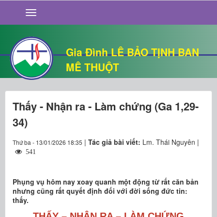
GIỚI THIỆU
TIN TỨC
SỐNG ĐẠO
Gia Đình LÊ BẢO TỊNH BAN
CHUYỆN NHÀ
MÊ THUỘT
QUÁN VĂN
THƯ GIÃN
Thấy - Nhận ra - Làm chứng (Ga 1,29-
34)
|
Tác giả bài viết:
Lm. Thái Nguyên |
Thứ ba - 13/01/2026 18:35
541
Phụng vụ hôm nay xoay quanh một động từ rất căn bản
nhưng cũng rất quyết định đối với đời sống đức tin:
thấy.
THẤY – NHẬN RA – LÀM CHỨNG