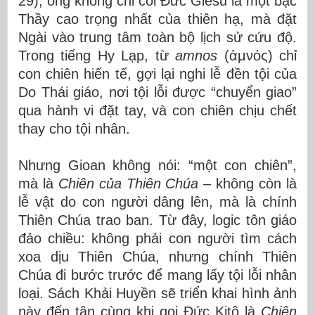
29), ông không chỉ coi Đức Giêsu là một bậc
Thầy cao trọng nhất của thiên hạ, mà đặt
Ngài vào trung tâm toàn bộ lịch sử cứu độ.
Trong tiếng Hy Lạp, từ
amnos
(ἀμνός) chỉ
con chiên hiến tế, gợi lại nghi lễ đền tội của
Do Thái giáo, nơi tội lỗi được “chuyển giao”
qua hành vi đặt tay, và con chiên chịu chết
thay cho tội nhân.
Nhưng Gioan không nói: “một con chiên”,
mà là
Chiên của Thiên Chúa
– không còn là
lễ vật do con người dâng lên, mà là chính
Thiên Chúa trao ban. Từ đây, logic tôn giáo
đảo chiều: không phải con người tìm cách
xoa dịu Thiên Chúa, nhưng chính Thiên
Chúa đi bước trước để mang lấy tội lỗi nhân
loại. Sách Khải Huyền sẽ triển khai hình ảnh
này đến tận cùng khi gọi Đức Kitô là
Chiên