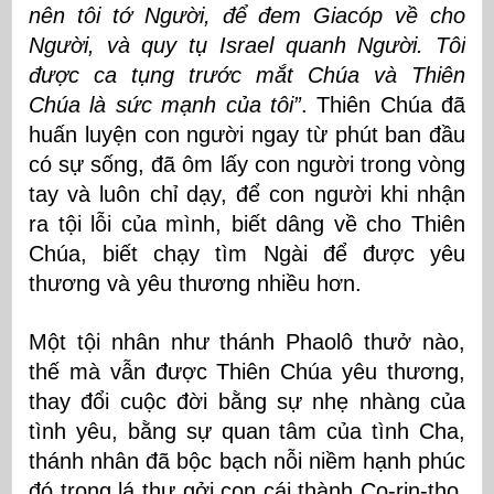
nên tôi tớ Người, để đem Giacóp về cho
Người, và quy tụ Israel quanh Người. Tôi
được ca tụng trước mắt Chúa và Thiên
Chúa là sức mạnh của tôi”
. Thiên Chúa đã
huấn luyện con người ngay từ phút ban đầu
có sự sống, đã ôm lấy con người trong vòng
tay và luôn chỉ dạy, để con người khi nhận
ra tội lỗi của mình, biết dâng về cho Thiên
Chúa, biết chạy tìm Ngài để được yêu
thương và yêu thương nhiều hơn.
Một tội nhân như thánh Phaolô thưở nào,
thế mà vẫn được Thiên Chúa yêu thương,
thay đổi cuộc đời bằng sự nhẹ nhàng của
tình yêu, bằng sự quan tâm của tình Cha,
thánh nhân đã bộc bạch nỗi niềm hạnh phúc
đó trong lá thư gởi con cái thành Co-rin-tho,