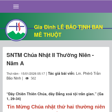
GIỚI THIỆU
TIN TỨC
SỐNG ĐẠO
Gia Đình LÊ BẢO TỊNH BAN
CHUYỆN NHÀ
MÊ THUỘT
QUÁN VĂN
THƯ GIÃN
SNTM Chúa Nhật II Thường Niên -
Năm A
|
Tác giả bài viết:
Lm. Phêrô Trần
Thứ năm - 15/01/2026 05:17
Bảo Ninh |
502
“Ðây Chiên Thiên Chúa, đây Ðấng xoá tội trần gian.” (Ga
1, 29-34)
Tin Mừng Chúa nhật thứ hai thường niên