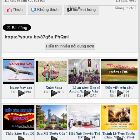
Hãy chia sẻ cảm xúc của bạn
Đã xem:
4095
Thích:
0
Không thích:
0
Thích
Không thích
liên kết hỏng
https://youtu.be/87g5ujPhQmI
Hiển thị nhiều nội dung hơn
Icarus bay cao
Xuân Sapa
Lễ an táng Ông cố
Điều viết trên cát /
Antôn Nguyễn Văn Tin
Hoàng tử bé
Đã xem
4094
Đã xem
3813
Đã xem
4250
Đã xem
4181
Thắp Sáng Hay Dập
Ban Mê Thuột Của Tôi
Hội Ngộ Truyền Thông
Thánh Lễ Trực Tuyến -
Tắt
-tập 3
BMT -2024
Chúa Nhật IV PS-A