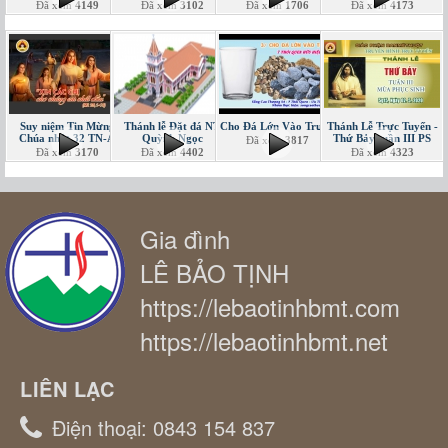
Đã xem
4149
Đã xem
3102
Đã xem
1706
Đã xem
4173
Suy niệm Tin Mừng
Thánh lễ Đặt đá NT
Cho Đá Lớn Vào Trước
Thánh Lễ Trực Tuyến -
Chúa nhật 32 TN-A
Quỳnh Ngọc
Thứ Bảy tuần III PS
Đã xem
3817
Đã xem
3170
Đã xem
4402
Đã xem
4323
Gia đình
LÊ BẢO TỊNH
https://lebaotinhbmt.com
https://lebaotinhbmt.net
LIÊN LẠC
Điện thoại:
0843 154 837