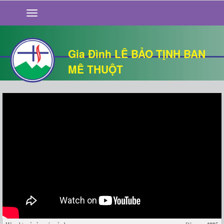
GIỚI THIỆU
TIN TỨC
SỐNG ĐẠO
Gia Đình LÊ BẢO TỊNH BAN
CHUYỆN NHÀ
MÊ THUỘT
QUÁN VĂN
THƯ GIÃN