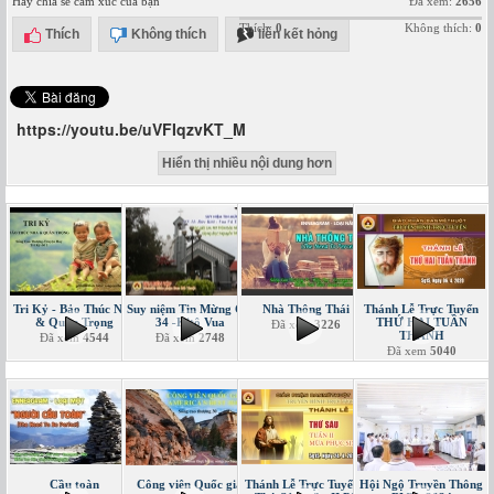
Hãy chia sẻ cảm xúc của bạn
Đã xem:
2656
Thích:
0
Không thích:
0
Thích
Không thích
liên kết hỏng
https://youtu.be/uVFIqzvKT_M
Hiển thị nhiều nội dung hơn
Tri Kỷ - Bảo Thúc Nha
Suy niệm Tin Mừng CN
Nhà Thông Thái
Thánh Lễ Trực Tuyến
& Quản Trọng
34 -Kitô Vua
THỨ HAI TUẦN
Đã xem
3226
THÁNH
Đã xem
4544
Đã xem
2748
Đã xem
5040
Cầu toàn
Công viên Quốc gia
Thánh Lễ Trực Tuyến -
Hội Ngộ Truyền Thông