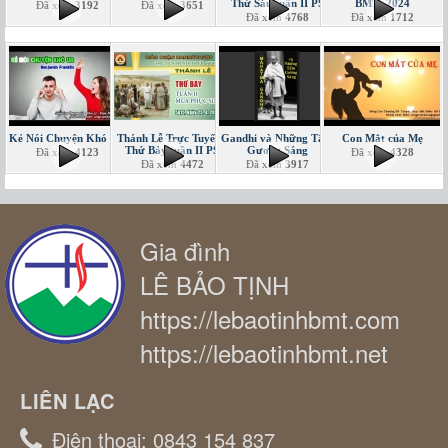
Thứ Sáu tuần II PS
BMT -2024
Đã xem
3192
Đã xem
3651
Đã xem
4768
Đã xem
1712
Kẻ Nói Chuyện Khó Ưa
Thánh Lễ Trực Tuyến -
Gandhi và Những Tấm
Con Mắt của Mẹ
Thứ Bảy tuần II PS
Gương Sáng
Đã xem
4123
Đã xem
4328
Đã xem
4472
Đã xem
3917
Gia đình
LÊ BẢO TỊNH
https://lebaotinhbmt.com
https://lebaotinhbmt.net
LIÊN LẠC
Điện thoại:
0843 154 837