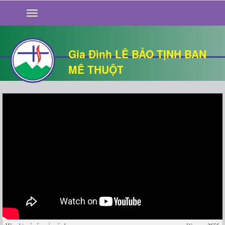
GIỚI THIỆU
TIN TỨC
SỐNG ĐẠO
Gia Đình LÊ BẢO TỊNH BAN
CHUYỆN NHÀ
MÊ THUỘT
QUÁN VĂN
THƯ GIÃN