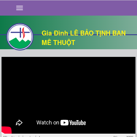
GIỚI THIỆU
TIN TỨC
SỐNG ĐẠO
Gia Đình LÊ BẢO TỊNH BAN
CHUYỆN NHÀ
MÊ THUỘT
QUÁN VĂN
THƯ GIÃN