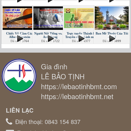
Chiếc Vỹ Cầm Của
Người Nổi Tiếng vs. Vị
Trực tuyến Thánh lễ
Ban Mê Thuột Của Tôi
Albert Einstein
Anh Hùng
Truyền chức Linh mục
-tập 3
Đã xem
3764
Đã xem
3722
Đã xem
4377
Đã xem
3099
Gia đình
LÊ BẢO TỊNH
https://lebaotinhbmt.com
https://lebaotinhbmt.net
LIÊN LẠC
Điện thoại:
0843 154 837