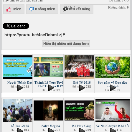
Hãy chia sẻ cảm xúc của bạn
Đã xem:
3775
Thích:
0
Không thích:
0
Thích
Không thích
liên kết hỏng
https://youtu.be/4seDcbmLzjE
Hiển thị nhiều nội dung hơn
Người Thành Đạt
Thánh Lễ Trực Tuyến -
Giỗ Tổ 2016
Suy gẫm về Đạo đức
Thứ Tư tuần II PS
môi sinh
Đã xem
3268
Đã xem
3725
Đã xem
4397
Đã xem
67
Lễ Tro -2025
Salve Regina
Kẻ Hay Giúp
Kẻ Nói Chuyện Khó Ưa
Đã xem
1103
Đã xem
5761
Đã xem
3209
Đã xem
4114