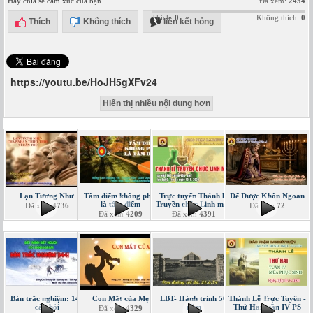
Hãy chia sẻ cảm xúc của bạn
Đã xem:
2454
Thích:
0
Không thích:
0
Thích
Không thích
liên kết hỏng
https://youtu.be/HoJH5gXFv24
Hiển thị nhiều nội dung hơn
Lạn Tương Như
Tâm điểm không phải
Trực tuyến Thánh lễ
Để Được Khôn Ngoan
là tâm điểm
Truyền chức Linh mục
Đã xem
4736
Đã xem
72
Đã xem
4209
Đã xem
4391
Bản trắc nghiệm: 144
Con Mắt của Mẹ
LBT- Hành trình 50
Thánh Lễ Trực Tuyến -
câu hỏi
năm
Thứ Hai tuần IV PS
Đã xem
4329