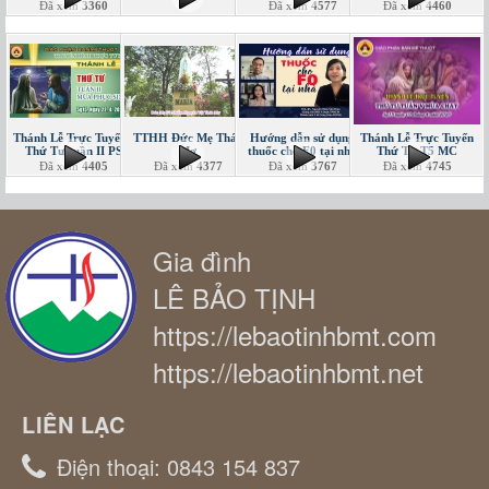
Đã xem
3360
Đã xem
4577
Đã xem
4460
Thánh Lễ Trực Tuyến -
TTHH Đức Mẹ Thác
Hướng dẫn sử dụng
Thánh Lễ Trực Tuyến
Thứ Tư tuần II PS
Mơ
thuốc cho F0 tại nhà
Thứ Tư T5 MC
Đã xem
4405
Đã xem
4377
Đã xem
3767
Đã xem
4745
Gia đình
LÊ BẢO TỊNH
https://lebaotinhbmt.com
https://lebaotinhbmt.net
LIÊN LẠC
Điện thoại:
0843 154 837