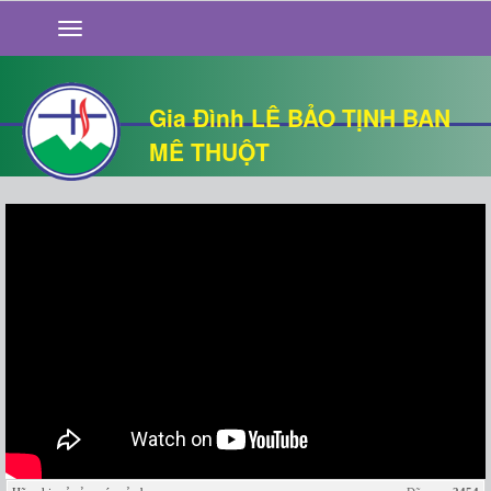
GIỚI THIỆU
TIN TỨC
SỐNG ĐẠO
Gia Đình LÊ BẢO TỊNH BAN
CHUYỆN NHÀ
MÊ THUỘT
QUÁN VĂN
THƯ GIÃN