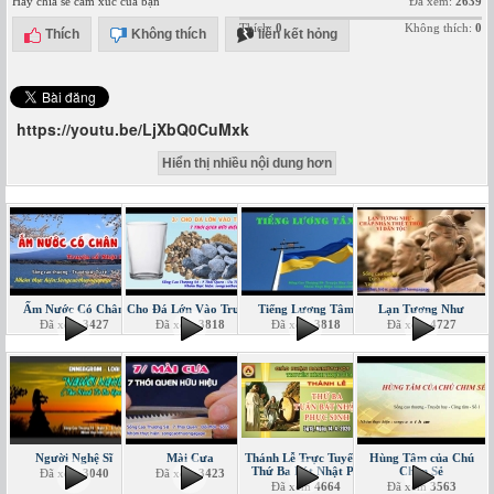
Hãy chia sẻ cảm xúc của bạn
Đã xem:
2639
Thích:
0
Không thích:
0
Thích
Không thích
liên kết hỏng
https://youtu.be/LjXbQ0CuMxk
Hiển thị nhiều nội dung hơn
Ấm Nước Có Chân
Cho Đá Lớn Vào Trước
Tiếng Lương Tâm
Lạn Tương Như
Đã xem
3427
Đã xem
3818
Đã xem
3818
Đã xem
4727
Người Nghệ Sĩ
Mài Cưa
Thánh Lễ Trực Tuyến -
Hùng Tâm của Chú
Thứ Ba Bát Nhật PS
Chim Sẻ
Đã xem
3040
Đã xem
3423
Đã xem
4664
Đã xem
3563