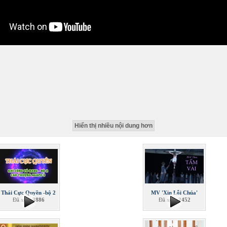
Hiển thị nhiều nội dung hơn
Thái Cực Quyền -bộ 2
MV 'Xin Lỗi Chúa'
Đã xem
3886
Đã xem
2452