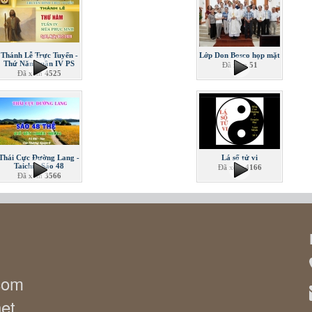
Thánh Lễ Trực Tuyến -
Lớp Don Bosco họp mặt
Thứ Năm tuần IV PS
Đã xem
51
Đã xem
4525
Thái Cực Đường Lang -
Lá số tử vi
Taichi - Sáo 48
Đã xem
4166
Đã xem
3566
.com
net