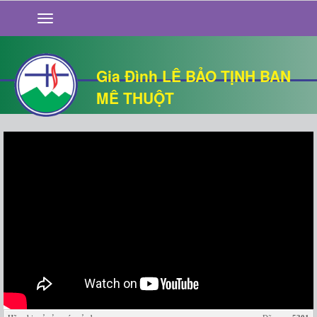
GIỚI THIỆU
TIN TỨC
SỐNG ĐẠO
Gia Đình LÊ BẢO TỊNH BAN
CHUYỆN NHÀ
MÊ THUỘT
QUÁN VĂN
THƯ GIÃN