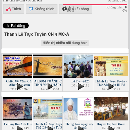
Hãy chia sẻ cảm xúc của bạn
Đã xem:
5301
Thích:
5
Không thích:
0
Thích
Không thích
liên kết hỏng
100%
0%
Thánh Lễ Trực Tuyến CN 4 MC-A
Hiển thị nhiều nội dung hơn
Chiếc Vỹ Cầm Của
ALBUM THÁNH CA -
Lễ Tro -2025
Thánh Lễ Trực Tuyến -
Albert Einstein
TÌNH YÊU THẬP GIÁ
Thứ Sáu tuần III PS
Đã xem
1106
Đã xem
3767
Đã xem
4558
Đã xem
4501
Lê Lai, Đại Anh Hùng
Thánh Lễ Trực Tuyến -
Thông báo ngày nhận
Huynh Đệ tình thâm
Thứ Bảy tuần IV PS
sứ vụ mới
Đã xem
3739
Đã xem
3380