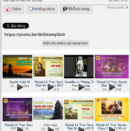
Hãy chia sẻ cảm xúc của bạn
Đã xem:
3731
Thích:
0
Không thích:
0
Thích
Không thích
liên kết hỏng
https://youtu.be/VeGttsmyGo0
Hiển thị nhiều nội dung hơn
Người Nghệ Sĩ
Thánh Lễ Trực Tuyến -
Gandhi và Những Tấm
Thánh Lễ Trực Tuyến
Thứ Năm tuần III PS
Gương Sáng
Thứ Tư T5 MC
Đã xem
3044
Đã xem
4131
Đã xem
3916
Đã xem
4744
Thánh Lễ Trực Tuyến
Cầu toàn
Thánh Lễ Trực Tuyến -
Thánh Lễ Trực Tuyến -
CN 5 MC-A
Thứ Hai tuần IV PS
Chúa Nhật IV PS-A
Đã xem
3192