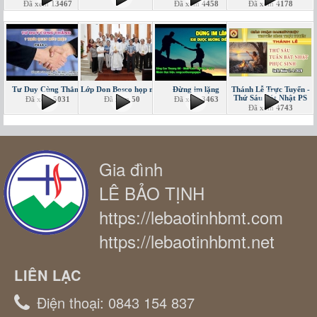
Đã xem
13467
Đã xem
4458
Đã xem
4178
Tư Duy Cùng Thắng
Lớp Don Bosco họp mặt
Đừng im lặng
Thánh Lễ Trực Tuyến -
Thứ Sáu Bát Nhật PS
Đã xem
5031
Đã xem
50
Đã xem
3463
Đã xem
4743
Gia đình
LÊ BẢO TỊNH
https://lebaotinhbmt.com
https://lebaotinhbmt.net
LIÊN LẠC
Điện thoại:
0843 154 837