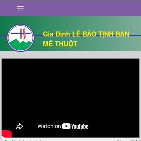
GIỚI THIỆU
TIN TỨC
SỐNG ĐẠO
Gia Đình LÊ BẢO TỊNH BAN
CHUYỆN NHÀ
MÊ THUỘT
QUÁN VĂN
THƯ GIÃN