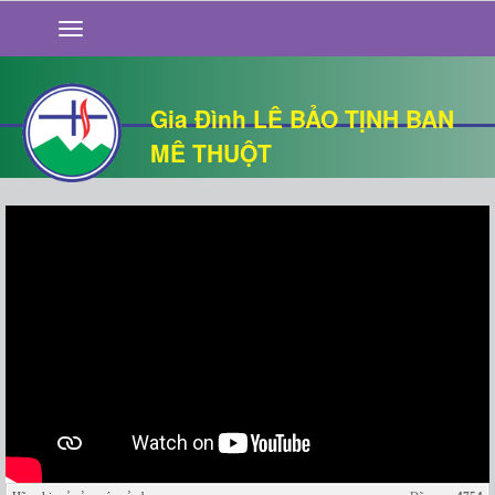
GIỚI THIỆU
TIN TỨC
SỐNG ĐẠO
Gia Đình LÊ BẢO TỊNH BAN
CHUYỆN NHÀ
MÊ THUỘT
QUÁN VĂN
THƯ GIÃN