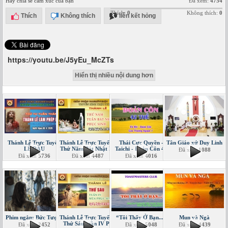
Hãy chia sẻ cảm xúc của bạn
Đã xem:
4754
Thích:
0
Không thích:
0
Thích
Không thích
liên kết hỏng
https://youtu.be/J5yEu_McZTs
Hiển thị nhiều nội dung hơn
Thánh Lễ Trực Tuyến
Thánh Lễ Trực Tuyến -
Thái Cực Quyền -
Tân Giáo xứ Duy Linh
LỄ DẦU
Thứ Năm Bát Nhật PS
Taichi - Đoản Côn 42
Đã xem
1088
Đã xem
5736
Đã xem
4487
Đã xem
4016
Phim ngắn: Bức Tượng
Thánh Lễ Trực Tuyến -
“Tôi Thấy Ở Bạn...”
Mun và Ngà
Thứ Sáu tuần IV PS
Đã xem
2452
Đã xem
5048
Đã xem
4439