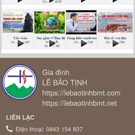
Đã xem
4630
Cầu toàn
Suy gẫm về Đạo đức
Gắng hiểu người trước
Hai cô con dâu
môi sinh
Đã xem
3187
Đã xem
3749
Đã xem
3780
Đã xem
66
Gia đình
LÊ BẢO TỊNH
https://lebaotinhbmt.com
https://lebaotinhbmt.net
LIÊN LẠC
Điện thoại:
0843 154 837