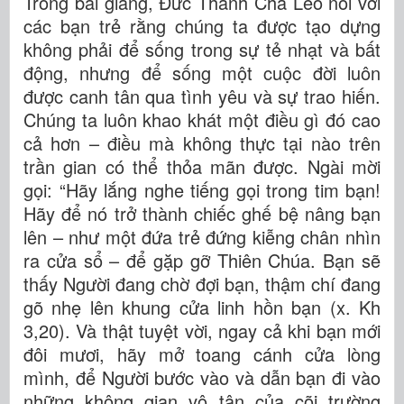
Trong bài giảng, Đức Thánh Cha Lêô nói với
các bạn trẻ rằng chúng ta được tạo dựng
không phải để sống trong sự tẻ nhạt và bất
động, nhưng để sống một cuộc đời luôn
được canh tân qua tình yêu và sự trao hiến.
Chúng ta luôn khao khát một điều gì đó cao
cả hơn – điều mà không thực tại nào trên
trần gian có thể thỏa mãn được. Ngài mời
gọi: “Hãy lắng nghe tiếng gọi trong tim bạn!
Hãy để nó trở thành chiếc ghế bệ nâng bạn
lên – như một đứa trẻ đứng kiễng chân nhìn
ra cửa sổ – để gặp gỡ Thiên Chúa. Bạn sẽ
thấy Người đang chờ đợi bạn, thậm chí đang
gõ nhẹ lên khung cửa linh hồn bạn (x. Kh
3,20). Và thật tuyệt vời, ngay cả khi bạn mới
đôi mươi, hãy mở toang cánh cửa lòng
mình, để Người bước vào và dẫn bạn đi vào
những không gian vô tận của cõi trường