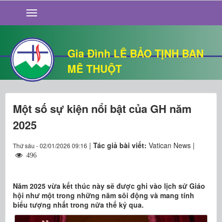
GIỚI THIỆU
TIN TỨC
SỐNG ĐẠO
Gia Đình LÊ BẢO TỊNH BAN
CHUYỆN NHÀ
MÊ THUỘT
QUÁN VĂN
THƯ GIÃN
Một số sự kiện nổi bật của GH năm
2025
|
Tác giả bài viết:
Vatican News |
Thứ sáu - 02/01/2026 09:16
496
Năm 2025 vừa kết thúc này sẽ được ghi vào lịch sử Giáo
hội như một trong những năm sôi động và mang tính
biểu tượng nhất trong nửa thế kỷ qua.