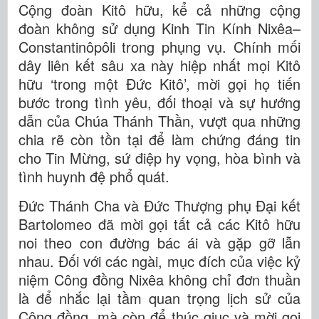
Cộng đoàn Kitô hữu, kể cả những cộng
đoàn không sử dụng Kinh Tin Kính Nixêa–
Constantinôpôli trong phụng vụ. Chính mối
dây liên kết sâu xa này hiệp nhất mọi Kitô
hữu ‘trong một Đức Kitô’, mời gọi họ tiến
bước trong tình yêu, đối thoại và sự hướng
dẫn của Chúa Thánh Thần, vượt qua những
chia rẽ còn tồn tại để làm chứng đáng tin
cho Tin Mừng, sứ điệp hy vọng, hòa bình và
tình huynh đệ phổ quát.
Đức Thánh Cha và Đức Thượng phụ Đại kết
Bartolomeo đã mời gọi tất cả các Kitô hữu
noi theo con đường bác ái và gặp gỡ lẫn
nhau. Đối với các ngài, mục đích của việc kỷ
niệm Công đồng Nixêa không chỉ đơn thuần
là để nhắc lại tầm quan trọng lịch sử của
Công đồng, mà còn để thúc giục và mời gọi