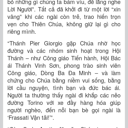
bỏ những gì chúng ta bám víu, để lắng nghe
Lời Người”. Tất cả đã khởi đi từ một lời “xin
vâng” khi các ngài còn trẻ, trao hiến trọn
vẹn cho Thiên Chúa, không giữ lại gì cho
riêng mình.
“Thánh Pier Giorgio gặp Chúa nhờ học
đường và các nhóm sinh hoạt trong Hội
Thánh – như Công giáo Tiến hành, Hội Bác
ái Thánh Vinh Sơn, phong trào sinh viên
Công giáo, Dòng Ba Đa Minh – và làm
chứng cho Chúa bằng niềm vui sống, bằng
lời cầu nguyện, tình bạn và đức bác ái.
Người ta thường thấy ngài đi khắp các nẻo
đường Torino với xe đầy hàng hóa giúp
người nghèo, đến nỗi bạn bè gọi ngài là
‘Frassati Vận tải!’”.