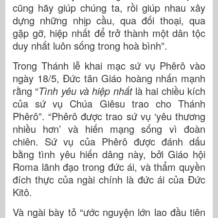
cũng hãy giúp chúng ta, rồi giúp nhau xây
dựng những nhịp cầu, qua đối thoại, qua
gặp gỡ, hiệp nhất để trở thành một dân tộc
duy nhất luôn sống trong hoà bình”.
Trong Thánh lễ khai mạc sứ vụ Phêrô vào
ngày 18/5, Đức tân Giáo hoàng nhấn mạnh
rằng “
Tình yêu và hiệp nhất
là hai chiều kích
của sứ vụ Chúa Giêsu trao cho Thánh
Phêrô”. “Phêrô được trao sứ vụ ‘yêu thương
nhiều hơn’ và hiến mạng sống vì đoàn
chiên. Sứ vụ của Phêrô được đánh dấu
bằng tình yêu hiến dâng này, bởi Giáo hội
Roma lãnh đạo trong đức ái, và thẩm quyền
đích thực của ngài chính là đức ái của Đức
Kitô.
Và ngài bày tỏ “ước nguyện lớn lao đầu tiên