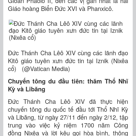
Gioan Phaolô II, đến các vị gần nhất là hai
Giáo hoàng Biển Đức XVI và Phanxicô.
Đức Thánh Cha Lêô XIV cùng các lãnh đạo
Kitô giáo tuyên xưn đức tin tại Iznik (Nixêa
cổ) (@Vatican Media)
Chuyến tông du đầu tiên: thăm Thổ Nhĩ
Kỳ và Libăng
Đức Thánh Cha Lêô XIV đã thực hiện
chuyến tông du quốc tế đầu tới Thổ Nhĩ Kỳ
và Libăng, từ ngày 27/11 đến ngày 2/12, tập
trung vào việc kỷ niệm 1700 năm Công
đồng Nixêa và lời kêu gọi hòa bình, thông