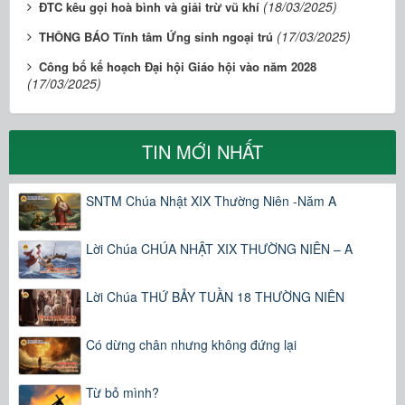
(18/03/2025)
ĐTC kêu gọi hoà bình và giải trừ vũ khí
(17/03/2025)
THÔNG BÁO Tĩnh tâm Ứng sinh ngoại trú
Công bố kế hoạch Đại hội Giáo hội vào năm 2028
(17/03/2025)
TIN MỚI NHẤT
SNTM Chúa Nhật XIX Thường Niên -Năm A
Lời Chúa CHÚA NHẬT XIX THƯỜNG NIÊN – A
Lời Chúa THỨ BẢY TUẦN 18 THƯỜNG NIÊN
Có dừng chân nhưng không đứng lại
Từ bỏ mình?