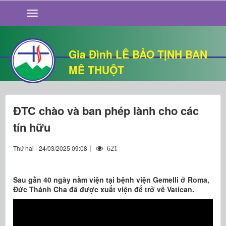
GIỚI THIỆU
TIN TỨC
SỐNG ĐẠO
Gia Đình LÊ BẢO TỊNH BAN
CHUYỆN NHÀ
MÊ THUỘT
QUÁN VĂN
THƯ GIÃN
ĐTC chào và ban phép lành cho các
tín hữu
|
Thứ hai - 24/03/2025 09:08
621
Sau gần 40 ngày nằm viện tại bệnh viện Gemelli ở Roma,
Đức Thánh Cha đã được xuất viện để trở về Vatican.