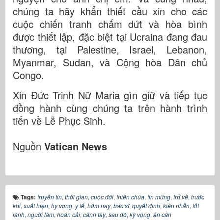
chúng ta hãy khẩn thiết cầu xin cho các
cuộc chiến tranh chấm dứt và hòa bình
được thiết lập, đặc biệt tại Ucraina đang đau
thương, tại Palestine, Israel, Lebanon,
Myanmar, Sudan, và Cộng hòa Dân chủ
Congo.
Xin Đức Trinh Nữ Maria gìn giữ và tiếp tục
đồng hành cùng chúng ta trên hành trình
tiến về Lễ Phục Sinh.
Nguồn
Vatican News
Tags:
truyền tin
,
thời gian
,
cuộc đời
,
thiên chúa
,
tin mừng
,
trở về
,
trước
khi
,
xuất hiện
,
hy vọng
,
y tế
,
hôm nay
,
bác sĩ
,
quyết định
,
kiên nhẫn
,
tốt
lành
,
người làm
,
hoán cải
,
cánh tay
,
sau đó
,
kỳ vọng
,
ân cần