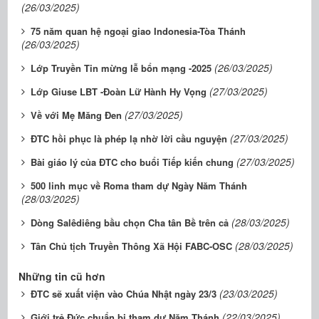
(26/03/2025)
75 năm quan hệ ngoại giao Indonesia-Tòa Thánh
(26/03/2025)
(26/03/2025)
Lớp Truyền Tin mừng lễ bổn mạng -2025
(27/03/2025)
Lớp Giuse LBT -Đoàn Lữ Hành Hy Vọng
(27/03/2025)
Về với Mẹ Măng Đen
(27/03/2025)
ĐTC hồi phục là phép lạ nhờ lời cầu nguyện
(27/03/2025)
Bài giáo lý của ĐTC cho buổi Tiếp kiến chung
500 linh mục về Roma tham dự Ngày Năm Thánh
(28/03/2025)
(28/03/2025)
Dòng Salêdiêng bầu chọn Cha tân Bề trên cả
(28/03/2025)
Tân Chủ tịch Truyền Thông Xã Hội FABC-OSC
Những tin cũ hơn
(23/03/2025)
ĐTC sẽ xuất viện vào Chúa Nhật ngày 23/3
(22/03/2025)
Giới trẻ Đức chuẩn bị tham dự Năm Thánh