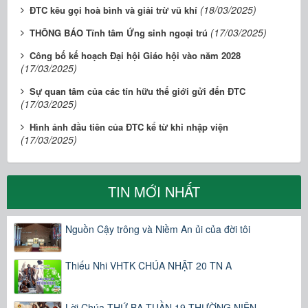
(18/03/2025)
ĐTC kêu gọi hoà bình và giải trừ vũ khí
(17/03/2025)
THÔNG BÁO Tĩnh tâm Ứng sinh ngoại trú
Công bố kế hoạch Đại hội Giáo hội vào năm 2028
(17/03/2025)
Sự quan tâm của các tín hữu thế giới gửi đến ĐTC
(17/03/2025)
Hình ảnh đầu tiên của ĐTC kể từ khi nhập viện
(17/03/2025)
TIN MỚI NHẤT
Nguồn Cậy trông và Niềm An ủi của đời tôi
Thiếu Nhi VHTK CHÚA NHẬT 20 TN A
Lời Chúa THỨ BA TUẦN 19 THƯỜNG NIÊN