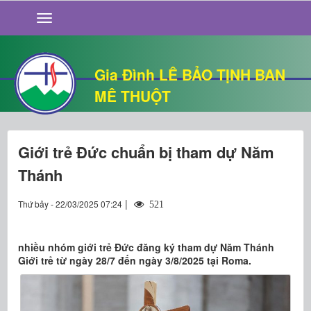
GIỚI THIỆU
TIN TỨC
SỐNG ĐẠO
Gia Đình LÊ BẢO TỊNH BAN
CHUYỆN NHÀ
MÊ THUỘT
QUÁN VĂN
THƯ GIÃN
Giới trẻ Đức chuẩn bị tham dự Năm
Thánh
|
Thứ bảy - 22/03/2025 07:24
521
nhiều nhóm giới trẻ Đức đăng ký tham dự Năm Thánh
Giới trẻ từ ngày 28/7 đến ngày 3/8/2025 tại Roma.