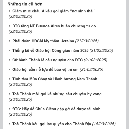
Những tin cũ hơn
Giám mục châu Á kêu gọi giảm “nợ sinh thái”
(22/03/2025)
ĐTC tặng NT Buenos Aires huân chương tự do
(22/03/2025)
(21/03/2025)
Phái đoàn HĐGM Mỹ thăm Ucraina
(21/03/2025)
Thống kê về Giáo hội Công giáo năm 2025
(21/03/2025)
Cử hành Thánh lễ cầu nguyện cho ĐTC
(21/03/2025)
Giáo hội cần nỗ lực để bảo vệ trẻ em
Tĩnh tâm Mùa Chay và Hành hương Năm Thánh
(20/03/2025)
Toà Thánh mời gọi kể những câu chuyện hy vọng
(20/03/2025)
ĐTC: Hãy để Chúa Giêsu gặp gỡ để được tái sinh
(20/03/2025)
(18/03/2025)
Toà Thánh kêu gọi lạc quyên cho Thánh Địa