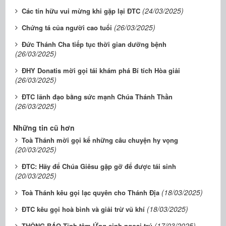
(24/03/2025)
Các tín hữu vui mừng khi gặp lại ĐTC
(26/03/2025)
Chứng tá của người cao tuổi
Đức Thánh Cha tiếp tục thời gian dưỡng bệnh
(26/03/2025)
ĐHY Donatis mời gọi tái khám phá Bí tích Hòa giải
(26/03/2025)
ĐTC lãnh đạo bằng sức mạnh Chúa Thánh Thần
(26/03/2025)
Những tin cũ hơn
Toà Thánh mời gọi kể những câu chuyện hy vọng
(20/03/2025)
ĐTC: Hãy để Chúa Giêsu gặp gỡ để được tái sinh
(20/03/2025)
(18/03/2025)
Toà Thánh kêu gọi lạc quyên cho Thánh Địa
(18/03/2025)
ĐTC kêu gọi hoà bình và giải trừ vũ khí
(17/03/2025)
THÔNG BÁO Tĩnh tâm Ứng sinh ngoại trú