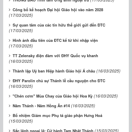
Công bố kế hoạch Đại hội Giáo hội vào năm 2028
(17/03/2025)
Sự quan tâm của các tín hữu thế giới gửi đến ĐTC
(17/03/2025)
Hình ảnh đầu tiên của ĐTC kể từ khi nhập viện
(17/03/2025)
TT Zelensky điện đàm với ĐHY Quốc vụ khanh
(16/03/2025)
(16/03/2025)
Thành lập Uỷ ban Hiệp hành Giáo hội Á châu
ĐHY Parolin chủ sự Thánh lễ cầu nguyện cho ĐTC
(16/03/2025)
(16/03/2025)
"Chén cơm" Mùa Chay của Giáo hội Hoa Kỳ
(16/03/2025)
Năm Thánh - Năm Hồng Ân #14
Bổ nhiệm Giám mục Phụ tá giáo phận Hưng Hoá
(15/03/2025)
(15/03/2025)
Sắc lệnh ngoại lệ: Cử hành Tam Nhật Thánh