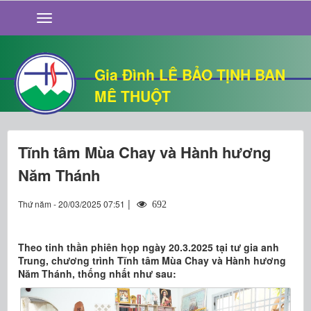
GIỚI THIỆU
TIN TỨC
SỐNG ĐẠO
Gia Đình LÊ BẢO TỊNH BAN
CHUYỆN NHÀ
MÊ THUỘT
QUÁN VĂN
THƯ GIÃN
Tĩnh tâm Mùa Chay và Hành hương
Năm Thánh
|
Thứ năm - 20/03/2025 07:51
692
Theo tinh thần phiên họp ngày 20.3.2025 tại tư gia anh
Trung, chương trình Tĩnh tâm Mùa Chay và Hành hương
Năm Thánh, thống nhất như sau: