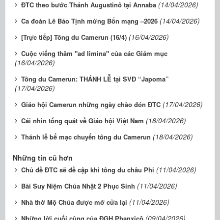
(14/04/2026)
ĐTC theo bước Thánh Augustinô tại Annaba
(14/04/2026)
Ca đoàn Lê Bảo Tịnh mừng Bổn mạng –2026
(16/04/2026)
[Trực tiếp] Tông du Camerun (16/4)
Cuộc viếng thăm "ad limina" của các Giám mục
(16/04/2026)
Tông du Camerun: THÁNH LỄ tại SVĐ “Japoma”
(17/04/2026)
(17/04/2026)
Giáo hội Camerun những ngày chào đón ĐTC
(18/04/2026)
Cái nhìn tổng quát về Giáo hội Việt Nam
(18/04/2026)
Thánh lễ bế mạc chuyến tông du Camerun
Những tin cũ hơn
(11/04/2026)
Chủ đề ĐTC sẽ đề cập khi tông du châu Phi
(11/04/2026)
Bài Suy Niệm Chúa Nhật 2 Phục Sinh
(11/04/2026)
Nhà thờ Mộ Chúa được mở cửa lại
(09/04/2026)
Những lời cuối cùng của ĐGH Phanxicô