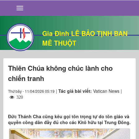
GIỚI THIỆU
TIN TỨC
SỐNG ĐẠO
Gia Đình LÊ BẢO TỊNH BAN
CHUYỆN NHÀ
MÊ THUỘT
QUÁN VĂN
THƯ GIÃN
Thiên Chúa không chúc lành cho
chiến tranh
|
Tác giả bài viết:
Vatican News |
Thứ bảy - 11/04/2026 05:19
320
Đức Thánh Cha cũng kêu gọi tôn trọng tự do tôn giáo và
quyền công dân đầy đủ cho các Kitô hữu tại Trung Đông.