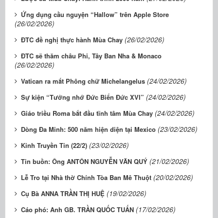
Ứng dụng cầu nguyện “Hallow” trên Apple Store
(26/02/2026)
(26/02/2026)
ĐTC đề nghị thực hành Mùa Chay
ĐTC sẽ thăm châu Phi, Tây Ban Nha & Monaco
(26/02/2026)
(24/02/2026)
Vatican ra mắt Phông chữ Michelangelus
(24/02/2026)
Sự kiện “Tưởng nhớ Đức Biển Đức XVI”
(24/02/2026)
Giáo triều Roma bắt đầu tĩnh tâm Mùa Chay
(23/02/2026)
Dòng Đa Minh: 500 năm hiện diện tại Mexico
(23/02/2026)
Kinh Truyền Tin (22/2)
(21/02/2026)
Tin buồn: Ông ANTÔN NGUYỄN VĂN QUÝ
(20/02/2026)
Lễ Tro tại Nhà thờ Chính Tòa Ban Mê Thuột
(19/02/2026)
Cụ Bà ANNA TRẦN THỊ HUỆ
(17/02/2026)
Cáo phó: Anh GB. TRẦN QUỐC TUẤN