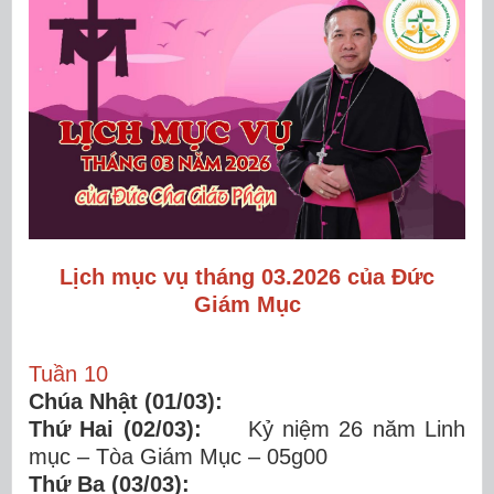
Lịch mục vụ tháng 03.2026 của Đức
Giám Mục
Tuần 10
Chúa Nhật (01/03):
Thứ Hai (02/03):
Kỷ niệm 26 năm Linh
mục – Tòa Giám Mục – 05g00
Thứ Ba (03/03):