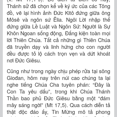
Thánh sử đã chọn kể về ký ức của các Tông
đồ, vẽ lại hình ảnh Đức Kitô đứng giữa ông
Môsê và ngôn sứ Êlia. Ngôi Lời nhập thể
đứng giữa Lề Luật và Ngôn Sứ: Người là Sự
Khôn Ngoan sống động, Đấng kiện toàn mọi
lời Thiên Chúa. Tất cả những gì Thiên Chúa
đã truyền dạy và linh hứng cho con người
đều được tỏ lộ cách trọn vẹn và dứt khoát
nơi Đức Giêsu.
Cũng như trong ngày chịu phép rửa tại sông
Giođan, hôm nay trên núi cao chúng ta lại
nghe tiếng Chúa Cha tuyên phán: “Đây là
Con Ta yêu dấu”, trong khi Chúa Thánh
Thần bao phủ Đức Giêsu bằng một “đám
mây sáng ngời” (Mt 17,5). Qua cách diễn tả
thật độc đáo ấy, Tin Mừng mô tả phong