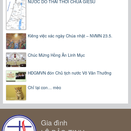
NƯỚC DO THÁI THỜI CHÚA GIÊSU
Kiêng việc xác ngày Chúa nhật – NVMN 23.5.
Chúc Mừng Hồng Ân Linh Mục
HĐGMVN đón Chủ tịch nước Võ Văn Thưởng
Chỉ tại con… mèo
Gia đình