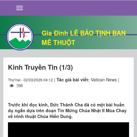
GIỚI THIỆU
TIN TỨC
SỐNG ĐẠO
Gia Đình LÊ BẢO TỊNH BAN
CHUYỆN NHÀ
MÊ THUỘT
QUÁN VĂN
THƯ GIÃN
Kinh Truyền Tin (1/3)
|
Tác giả bài viết:
Vatican News |
Thứ hai - 02/03/2026 04:12
398
Trước khi đọc kinh, Đức Thánh Cha đã có một bài huấn
dụ ngắn dựa trên đoạn Tin Mừng Chúa Nhật II Mùa Chay
về trình thuật Chúa Hiển Dung.