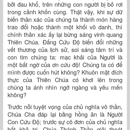
bởi đau khổ, trên những con người bị bỏ rơi
trong cảnh khốn cùng. Thật vậy, khi sự dữ
biến thân xác của chúng ta thành món hàng
trao đổi hoặc thành một khối vô danh, thì
chính thân xác ấy lại bừng sáng vinh quang
Thiên Chúa. Đấng Cứu Độ biến đổi những
vết thương của lịch sử, soi sáng tâm trí và
con tim chúng ta: mạc khải của Người là
một bất ngờ của ơn cứu độ! Chúng ta có để
mình được cuốn hút không? Khuôn mặt đích
thực của Thiên Chúa có khơi lên trong
chúng ta ánh nhìn ngỡ ngàng và yêu mến
không?
Trước nỗi tuyệt vọng của chủ nghĩa vô thần,
Chúa Cha đáp lại bằng hồng ân là Người
Con Cứu Độ; trước sự cô đơn của chủ nghĩa
bất khả tri, Chúa Thánh Thần giải thoát