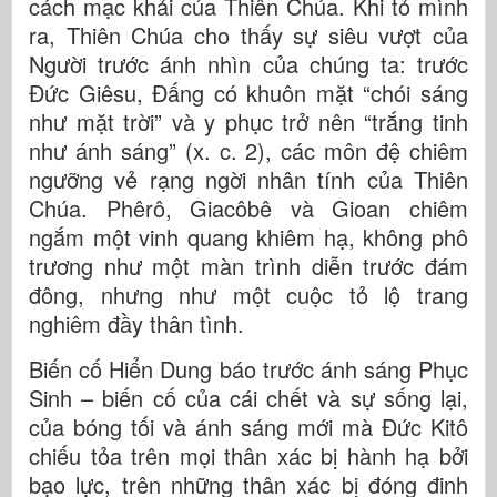
cách mạc khải của Thiên Chúa. Khi tỏ mình
ra, Thiên Chúa cho thấy sự siêu vượt của
Người trước ánh nhìn của chúng ta: trước
Đức Giêsu, Đấng có khuôn mặt “chói sáng
như mặt trời” và y phục trở nên “trắng tinh
như ánh sáng” (x. c. 2), các môn đệ chiêm
ngưỡng vẻ rạng ngời nhân tính của Thiên
Chúa. Phêrô, Giacôbê và Gioan chiêm
ngắm một vinh quang khiêm hạ, không phô
trương như một màn trình diễn trước đám
đông, nhưng như một cuộc tỏ lộ trang
nghiêm đầy thân tình.
Biến cố Hiển Dung báo trước ánh sáng Phục
Sinh – biến cố của cái chết và sự sống lại,
của bóng tối và ánh sáng mới mà Đức Kitô
chiếu tỏa trên mọi thân xác bị hành hạ bởi
bạo lực, trên những thân xác bị đóng đinh