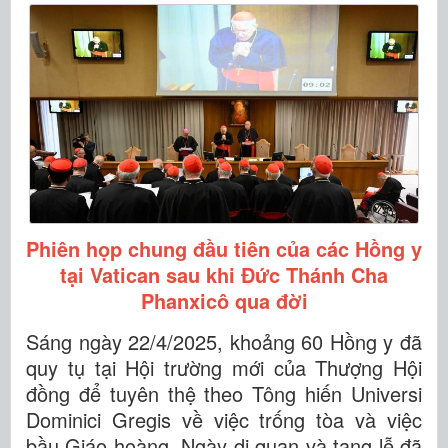
Phiên họp chung đầu tiên của các Hồng y
tại Vatican sau khi Đức Thánh Cha
Phanxicô qua đời
Sáng ngày 22/4/2025, khoảng 60 Hồng y đã
quy tụ tại Hội trường mới của Thượng Hội
đồng để tuyên thệ theo Tông hiến Universi
Dominici Gregis về việc trống tòa và việc
bầu Giáo hoàng. Ngày di quan và tang lễ đã