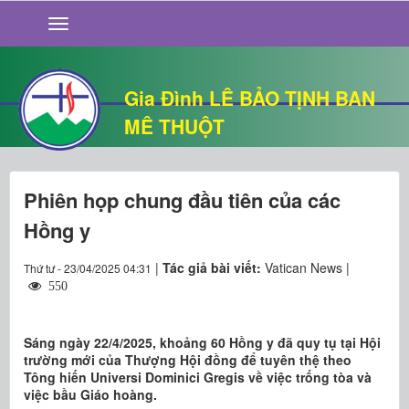
GIỚI THIỆU
TIN TỨC
SỐNG ĐẠO
Gia Đình LÊ BẢO TỊNH BAN
CHUYỆN NHÀ
MÊ THUỘT
QUÁN VĂN
THƯ GIÃN
Phiên họp chung đầu tiên của các
Hồng y
|
Tác giả bài viết:
Vatican News |
Thứ tư - 23/04/2025 04:31
550
Sáng ngày 22/4/2025, khoảng 60 Hồng y đã quy tụ tại Hội
trường mới của Thượng Hội đồng để tuyên thệ theo
Tông hiến Universi Dominici Gregis về việc trống tòa và
việc bầu Giáo hoàng.