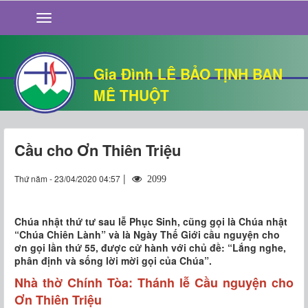
GIỚI THIỆU
TIN TỨC
SỐNG ĐẠO
Gia Đình LÊ BẢO TỊNH BAN
CHUYỆN NHÀ
MÊ THUỘT
QUÁN VĂN
THƯ GIÃN
Cầu cho Ơn Thiên Triệu
|
Thứ năm - 23/04/2020 04:57
2099
Chúa nhật thứ tư sau lễ Phục Sinh, cũng gọi là Chúa nhật
“Chúa Chiên Lành” và là Ngày Thế Giới cầu nguyện cho
ơn gọi lần thứ 55, được cử hành với chủ đề: “Lắng nghe,
phân định và sống lời mời gọi của Chúa”.
Nhà thờ Chính Tòa: Thánh lễ Cầu nguyện cho
Ơn Thiên Triệu