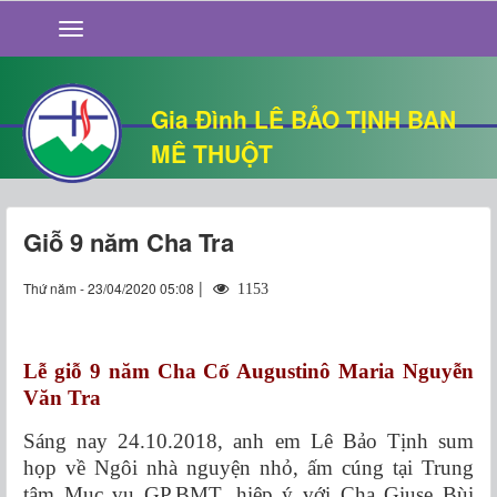
GIỚI THIỆU
TIN TỨC
SỐNG ĐẠO
Gia Đình LÊ BẢO TỊNH BAN
CHUYỆN NHÀ
MÊ THUỘT
QUÁN VĂN
THƯ GIÃN
Giỗ 9 năm Cha Tra
|
Thứ năm - 23/04/2020 05:08
1153
Lễ giỗ
9 năm Cha Cố Augustinô Maria Nguyễn
Văn Tra
Sáng nay 24.10.2018, anh em Lê Bảo Tịnh sum
họp về Ngôi nhà nguyện nhỏ, ấm cúng tại Trung
tâm Mục vụ GP.BMT, hiệp ý với Cha Giuse Bùi