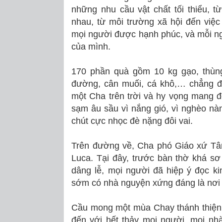
những nhu cầu vật chất tối thiểu, từ
nhau, từ môi trường xã hội đến vi
mọi người được hạnh phúc, và mỗi n
của mình.
170 phần quà gồm 10 kg gạo, thùn
đường, cân muối, cá khô,… chẳng đá
một Cha trên trời và hy vọng mang 
sạm âu sầu vì nắng gió, vì nghèo nàn
chút cực nhọc đè nặng đôi vai.
Trên đường về, Cha phó Giáo xứ T
Luca. Tại đây, trước bàn thờ khá s
dâng lễ, mọi người đã hiệp ý đọc k
sớm có nhà nguyện xứng đáng là nơi
Cầu mong một mùa Chay thánh thiện
đến với hết thảy mọi người, mọi nhà