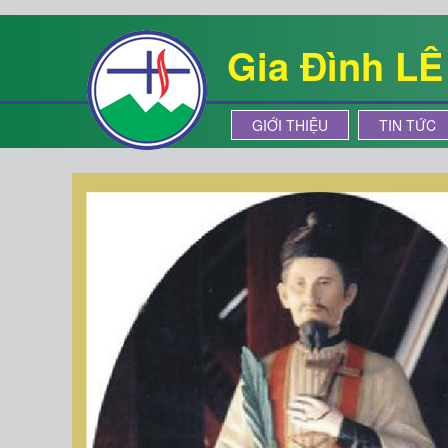
Gia Đình L
GIỚI THIỆU
TIN TỨC