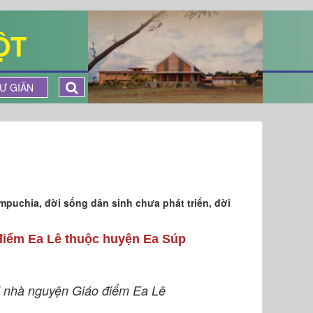
ỘT
Ư GIÃN
mpuchia, đời sống dân sinh chưa phát triển, đời
iểm Ea Lê thuộc huyện Ea Súp
i nhà nguyện Giáo điểm Ea Lê