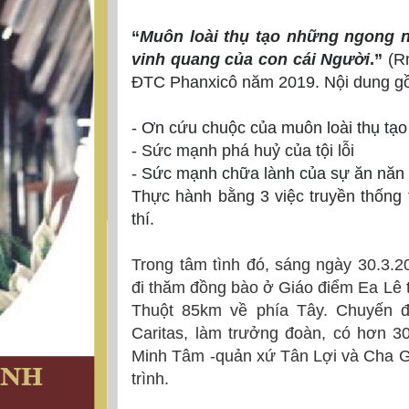
“
Muôn loài thụ tạo những ngong 
vinh quang của con cái Người
.”
(R
ĐTC Phanxicô
năm 2019.
Nội dung
gồ
-
Ơn cứu chuộc của muôn loài thụ tạo
- Sức mạnh phá huỷ của tội lỗi
-
Sức mạnh chữa lành của sự ăn năn 
Thực hành
bằng 3 việc truyền thống
thí.
Trong tâm tình đó, sáng ngày 30.3.
đi thăm đồng bào ở Giáo điểm Ea Lê
Thuột 85km về phía Tây. Chuyến đ
Caritas, làm trưởng đoàn, có hơn 
Minh Tâm -quản xứ Tân Lợi và Cha G
trình.