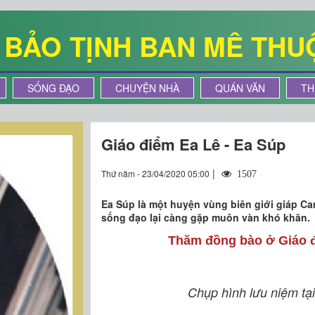
Ê BẢO TỊNH BAN MÊ THU
SỐNG ĐẠO
CHUYỆN NHÀ
QUÁN VĂN
TH
Giáo điểm Ea Lê - Ea Súp
|
Thứ năm - 23/04/2020 05:00
1507
Ea Súp là một huyện vùng biên giới giáp Ca
sống đạo lại càng gặp muôn vàn khó khăn.
Thăm đồng bào ở Giáo đ
Chụp hình lưu niệm tạ