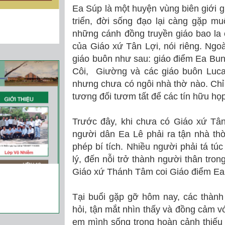
Ea Súp là một huyện vùng biên giới 
triển, đời sống đạo lại càng gặp mu
những cánh đồng truyền giáo bao la
của Giáo xứ Tân Lợi, nói riêng. Ngo
giáo buôn như sau: giáo điểm Ea Bu
Côi, Giường và các giáo buôn Luca
nhưng chưa có ngôi nhà thờ nào. Chỉ
tương đối tươm tất để các tín hữu h
Trước đây, khi chưa có Giáo xứ Tân
người dân Ea Lê phải ra tận nhà th
phép bí tích. Nhiều người phải tá túc
lý, đến nỗi trở thành người thân tro
Giáo xứ Thánh Tâm coi Giáo điểm Ea
Tại buổi gặp gỡ hôm nay, các thành 
hỏi, tận mắt nhìn thấy và đồng cảm v
em mình sống trong hoàn cảnh thiếu