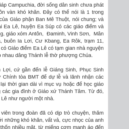
giáp Campuchia, đời sống dân sinh chưa phát
ôn vàn khó khăn. Đây có thể nói là 1 trong
 của Giáo phận Ban Mê Thuột, nói chung; và
ài Ea Lê, huyện Ea Súp có các giáo điểm và
ng, giáo xóm Antôn, Đaminh, Vinh Sơn, Mân
, buôn Ia Lơi, Cư Kbang, Ea Rôk, trạm 11
,
 có Giáo điểm Ea Lê có tạm gian nhà nguyện
ọp nhau dâng Thánh lễ thờ phượng Chúa.
 Lợi, cứ gần đến lễ Giáng Sinh, Phục Sinh
ờ Chính tòa BMT để dự lễ và lãnh nhận các
 lại thời gian dài vì mục vụ hoặc để học giáo
ng các gia đình ở Giáo xứ Thánh Tâm. Từ đó,
 Lê như người một nhà.
viên trong đoàn đã có dịp trò chuyện, thăm
ới những khó khăn, vất vả, cực nhọc của anh
 thốn nhiều mặt, từ miếng cơm manh áo đến