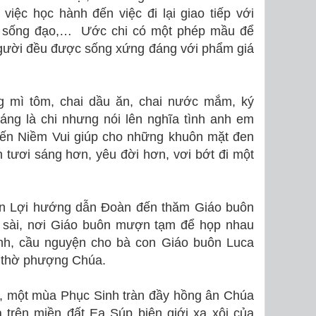
 việc học hành đến việc đi lại giao tiếp với
ệc sống đạo,… Ước chi có một phép mầu để
gười đều được sống xứng đáng với phẩm giá
g mì tôm, chai dầu ăn, chai nước mắm, ký
ng là chi nhưng nói lên nghĩa tình anh em
đến Niềm Vui giúp cho những khuôn mặt đen
 tươi sáng hơn, yêu đời hơn, vơi bớt đi một
ân Lợi hướng dẫn Đoàn đến thăm Giáo buôn
ơ sài, nơi Giáo buôn mượn tạm để họp nhau
inh, cầu nguyện cho bà con Giáo buôn Luca
 thờ phượng Chúa.
, một mùa Phục Sinh tràn đầy hồng ân Chúa
 trên miền đất Ea Súp biên giới xa xôi của