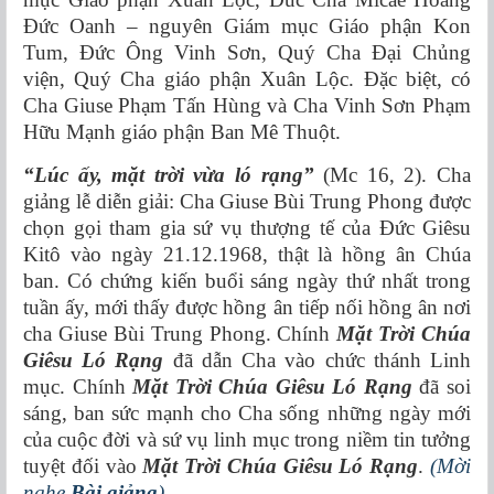
Đức Oanh – nguyên Giám mục Giáo phận Kon
Tum, Đức Ông Vinh Sơn, Quý Cha Đại Chủng
viện, Quý Cha giáo phận Xuân Lộc. Đặc biệt, có
Cha Giuse Phạm Tấn Hùng và Cha Vinh Sơn Phạm
Hữu Mạnh giáo phận Ban Mê Thuột.
“Lúc ấy, mặt trời vừa ló rạng”
(Mc 16, 2). Cha
giảng lễ diễn giải: Cha Giuse Bùi Trung Phong được
chọn gọi tham gia sứ vụ thượng tế của Đức Giêsu
Kitô vào ngày 21.12.1968, thật là hồng ân Chúa
ban. Có chứng kiến buổi sáng ngày thứ nhất trong
tuần ấy, mới thấy được hồng ân tiếp nối hồng ân nơi
cha Giuse Bùi Trung Phong. Chính
Mặt Trời Chúa
Giêsu Ló Rạng
đã dẫn Cha vào chức thánh Linh
mục. Chính
Mặt Trời Chúa Giêsu Ló Rạng
đã soi
sáng, ban sức mạnh cho Cha sống những ngày mới
của cuộc đời và sứ vụ linh mục trong niềm tin tưởng
tuyệt đối vào
Mặt Trời Chúa Giêsu Ló Rạng
.
(Mời
nghe
Bài giảng
)