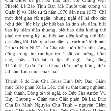
Cha Giuse đã gắn bó mật thiết với Chủng viện
Phaolô Lê Bảo Tịnh Ban Mê Thuột trên cương vị
Quản lý và Giáo sư từ năm 1970 đến năm 1973. Chỉ
một thời gian rất ngắn, nhưng ngài để lại cho các
“chú tiểu” lúc bấy giờ biết bao ân tình sâu đậm, biết
bao kỷ niệm thân thương, biết bao điều không thể
phai mờ trong ký ức, biết bao điều không thể diễn
đạt bằng lời. Dẫu qua bao năm xa cách mà hình ảnh
“Hươu Nho Nhã” của Cha vẫn luôn hiện hữu sống
động trong tim các học trò. Thật vui mừng, hôm
nay, Thầy - Trò lại có dịp hội ngộ, cùng dâng
Thánh lễ Tạ ơn Thiên Chúa, chúc mừng hồng phúc
50 năm Linh mục của Cha.
Thánh lễ do Đức Cha Giuse Đinh Đức Đạo, Giám
mục Giáo phận Xuân Lộc, chủ sự thật trang nghiêm,
linh thánh. Đồng tế với ngài, có Đức Cha Antôn Vũ
Huy Chương – Giám mục Giáo phận Đà Lạt, Đức
Cha Đa Minh Nguyễn Chu Trinh – nguyên Giám
mục Giáo phận Xuân Lộc, Đức Cha Micae Hoàng