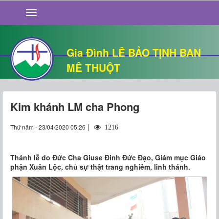
GIỚI THIỆU
TIN TỨC
SỐNG ĐẠO
Gia Đình LÊ BẢO TỊNH BAN
CHUYỆN NHÀ
MÊ THUỘT
QUÁN VĂN
THƯ GIÃN
Kim khánh LM cha Phong
|
Thứ năm - 23/04/2020 05:26
1216
Thánh lễ do Đức Cha Giuse Đinh Đức Đạo, Giám mục Giáo
phận Xuân Lộc, chủ sự thật trang nghiêm, linh thánh.