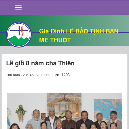
GIỚI THIỆU
TIN TỨC
SỐNG ĐẠO
Gia Đình LÊ BẢO TỊNH BAN
CHUYỆN NHÀ
MÊ THUỘT
QUÁN VĂN
THƯ GIÃN
Lễ giỗ 8 năm cha Thiên
|
Thứ năm - 23/04/2020 05:32
1205