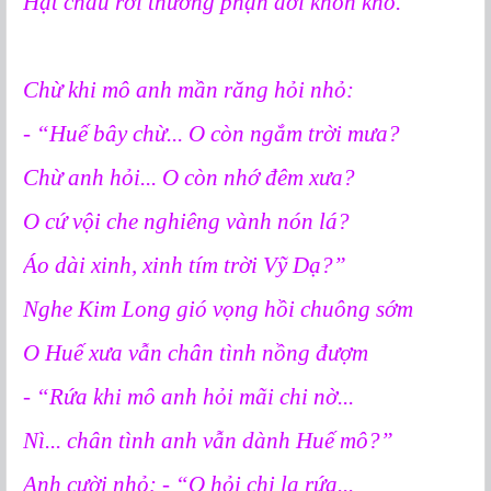
Hạt châu rơi thương phận đời khốn khó.”
Chừ khi mô anh mần răng hỏi nhỏ:
- “Huế bây chừ... O còn ngắm trời mưa?
Chừ anh hỏi... O còn nhớ đêm xưa?
O cứ vội che nghiêng vành nón lá?
Áo dài xinh, xinh tím trời Vỹ Dạ?”
Nghe Kim Long gió vọng hồi chuông sớm
O Huế xưa vẫn chân tình nồng đượm
- “Rứa khi mô anh hỏi mãi chi nờ...
Nì... chân tình anh vẫn dành Huế mô?”
Anh cười nhỏ: - “O hỏi chi lạ rứa...