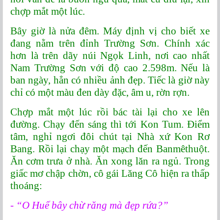
chợp mắt một lúc.
Bây giờ là nửa đêm. Máy định vị cho biết xe
đang nằm trên đỉnh Trường Sơn. Chính xác
hơn là trên dãy núi Ngọk Linh, nơi cao nhất
Nam Trường Sơn với độ cao 2.598m. Nếu là
ban ngày, hẳn có nhiều ảnh đẹp. Tiếc là giờ này
chỉ có một màu đen dày đặc, âm u, rờn rợn.
Chợp mắt một lúc rồi bác tài lại cho xe lên
đường. Chạy đến sáng thì tới Kon Tum. Điểm
tâm, nghỉ ngơi đôi chút tại Nhà xứ Kon Rơ
Bang. Rồi lại chạy một mạch đến Banmêthuột.
Ăn cơm trưa ở nhà. Ăn xong lăn ra ngủ. Trong
giấc mơ chập chờn, cô gái Lăng Cô hiện ra thấp
thoáng:
- “O Huế bây chừ răng mà đẹp rứa?”