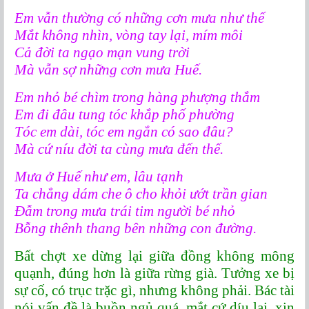
Em vẫn thường có những cơn mưa như thế
Mắt không nhìn, vòng tay lại, mím môi
Cả đời ta ngạo mạn vung trời
Mà vẫn sợ những cơn mưa Huế.
Em nhỏ bé chìm trong hàng phượng thắm
Em đi đâu tung tóc khắp phố phường
Tóc em dài, tóc em ngắn có sao đâu?
Mà cứ níu đời ta cùng mưa đến thế.
Mưa ở Huế như em, lâu tạnh
Ta chẳng dám che ô cho khỏi ướt trần gian
Đẫm trong mưa trái tim người bé nhỏ
Bỗng thênh thang bên những con đường.
Bất chợt xe dừng lại giữa đồng không mông
quạnh, đúng hơn là giữa rừng già. Tưởng xe bị
sự cố, có trục trặc gì, nhưng không phải. Bác tài
nói vấn đề là buồn ngủ quá, mắt cứ díu lại, xin