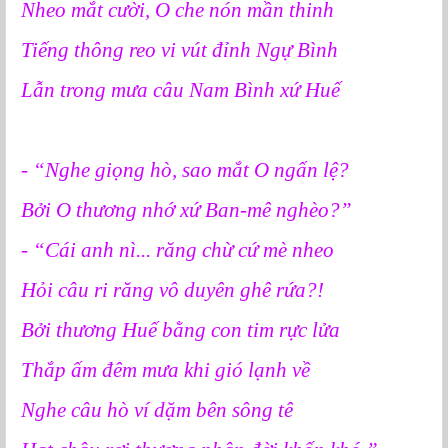
Nheo mắt cười, O che nón mần thinh
Tiếng thông reo vi vút đỉnh Ngự Bình
Lẫn trong mưa câu Nam Bình xứ Huế
- “Nghe giọng hò, sao mắt O ngấn lệ?
Bởi O thương nhớ xứ Ban-mê nghèo?”
- “Cái anh nì... răng chừ cứ mè nheo
Hỏi câu ri răng vô duyên ghê rứa?!
Bởi thương Huế bằng con tim rực lửa
Thắp ấm đêm mưa khi gió lạnh về
Nghe câu hò ví dặm bên sông tê