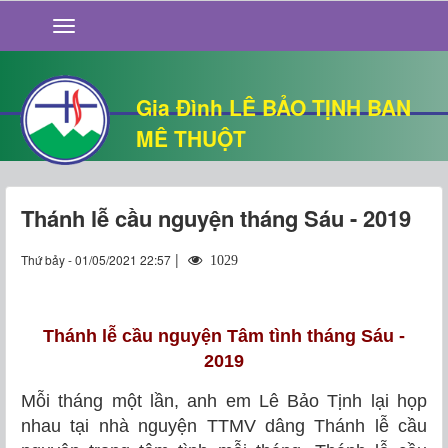
GIỚI THIỆU
TIN TỨC
SỐNG ĐẠO
Gia Đình LÊ BẢO TỊNH BAN
CHUYỆN NHÀ
MÊ THUỘT
QUÁN VĂN
THƯ GIÃN
Thánh lễ cầu nguyện tháng Sáu - 2019
|
Thứ bảy - 01/05/2021 22:57
1029
Thánh lễ cầu nguyện Tâm tình tháng Sáu -
2019
Mỗi tháng một lần, anh em Lê Bảo Tịnh lại họp
nhau tại nhà nguyện TTMV dâng Thánh lễ cầu