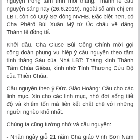
nguyện trong tâm tình mỗi tháng. Thánh lễ cầu
nguyện sáng nay (26.6.2019), ngoài số anh chị em
LBT, còn có Quý Sơ dòng NVHB. Đặc biệt hơn, có
Cha Phêrô Bùi Xuân Mỹ từ Úc châu về dâng
Thánh lễ đồng tế.
Khởi đầu, Cha Giuse Bùi Công Chính mời gọi
cộng đoàn phụng vụ hiệp ý cầu nguyện theo tâm
tình tháng Sáu của Nhà LBT: Tháng kính Thánh
Tâm Chúa Giêsu, kính nhớ Tình Thương Cứu Độ
của Thiên Chúa.
Cầu nguyện theo ý Đức Giáo Hoàng: Cầu cho các
linh mục. Xin cho các linh mục, nhờ đời sống tiết
độ và khiêm tốn mà liên kết chặt chẽ với những
người nghèo khổ nhất.
Chúng ta cũng tưởng nhớ và cầu nguyện:
- Nhân ngày giỗ 21 năm Cha giáo Vinh Sơn Nam