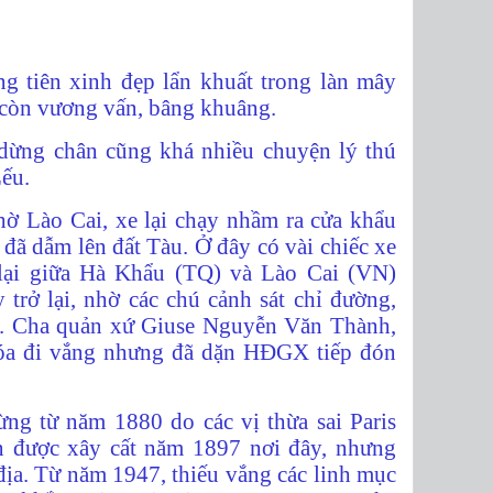
ng tiên xinh đẹp lẩn khuất trong làn mây
g còn vương vấn, bâng khuâng.
dừng chân cũng khá nhiều chuyện lý thú
Lếu.
ờ Lào Cai, xe lại chạy nhầm ra cửa khẩu
 đã dẫm lên đất Tàu. Ở đây có vài chiếc xe
 lại giữa Hà Khẩu (TQ) và Lào Cai (VN)
 trở lại, nhờ các chú cảnh sát chỉ đường,
ờ. Cha quản xứ Giuse Nguyễn Văn Thành,
a đi vắng nhưng đã dặn HĐGX tiếp đón
g từ năm 1880 do các vị thừa sai Paris
ên được xây cất năm 1897 nơi đây, nhưng
địa. Từ năm 1947, thiếu vắng các linh mục