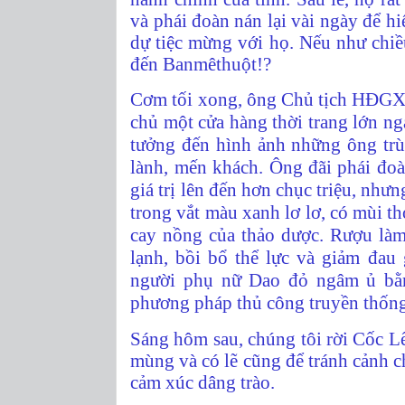
và phái đoàn nán lại vài ngày để 
dự tiệc mừng với họ. Nếu như chiề
đến Banmêthuột!?
Cơm tối xong, ông Chủ tịch HĐGX 
chủ một cửa hàng thời trang lớn ng
tưởng đến hình ảnh những ông trù
lành, mến khách. Ông đãi phái đoà
giá trị lên đến hơn chục triệu, như
trong vắt màu xanh lơ lơ, có mùi th
cay nồng của thảo dược. Rượu làm
lạnh, bồi bổ thể lực và giảm đa
người phụ nữ Dao đỏ ngâm ủ b
phương pháp thủ công truyền thống 
Sáng hôm sau, chúng tôi rời Cốc Lế
mùng và có lẽ cũng để tránh cảnh 
cảm xúc dâng trào.