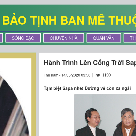
Ê BẢO TỊNH BAN MÊ THU
SỐNG ĐẠO
CHUYỆN NHÀ
QUÁN VĂN
TH
Hành Trình Lên Cổng Trời Sap
|
Thứ năm - 14/05/2020 03:50
1199
Tạm biệt Sapa nhé! Đường về còn xa ngái