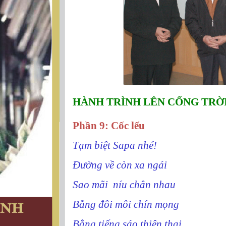
HÀNH TRÌNH LÊN CỔNG TRỜI
Phần 9: Cốc lếu
Tạm biệt Sapa nhé!
Đường về còn xa ngái
Sao mãi
níu chân nhau
Bằng đôi môi chín mọng
Bằng tiếng sáo thiên thai