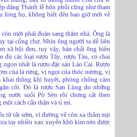
hiệp dâng Thánh lễ hôn phối cũng như tham
u lòng họ, không biết đến bao giờ mới về
còn mời phái đoàn sang thăm nhà. Ông là
ay tại cổng chợ. Nhìn ông người ta dễ liên
m xã hội đen, tuy vậy, bản chất ông hiền
n đủ các loại rượu Tây, rượu Tàu, có chai
ng ngon nhất là rượu đặc sản Lào Cai. Rượu
ơm của lá rừng, vị ngọt của thóc nương, vị
 khai thông khí huyết, phòng chống cảm
u gân cốt. Đó là rượu San Lùng do
những
ằng
nước suối Pò Sèn rồi
chưng cất theo
một cách cẩn thận và tỉ mỉ.
u từ rất sớm, vì đường về còn xa thẳm mịt
chia tay nhiều xao xuyến khó kìm nén được