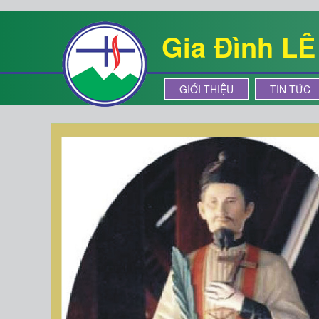
Gia Đình L
GIỚI THIỆU
TIN TỨC