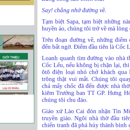
Say! chẳng nhớ đường về.
Tạm biệt Sapa, tạm biệt những nà
huyền ảo, chúng tôi trở về mà lòn
Trên đoạn đường về, n
hững điểm 
đến bất ngờ. Điểm đầu tiên là Cốc 
Loanh quanh tìm đường vào nhà th
Cốc Lếu, nếu không bị chặn lại, thì
ôtô điện loại nhỏ chở khách qua
trông thật vui mắt. Chúng tôi quay
chả mấy chốc đã đến được nhà th
kiêm Trưởng ban TT GP. Hưng Hó
chúng tôi chu đáo.
Giáo xứ Lào Cai đón nhận Tin Mừn
truyền giáo. Ngôi nhà thờ đầu ti
chiến tranh đã phá hủy thành bình 