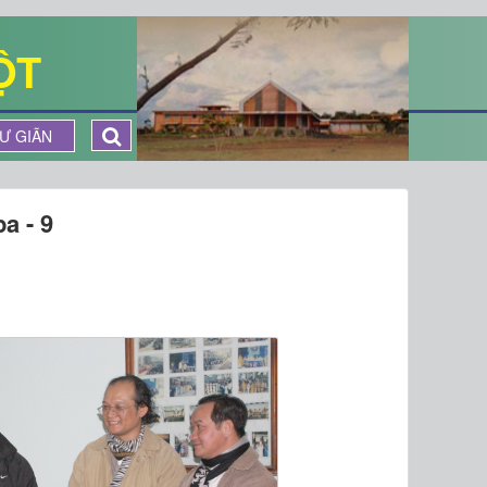
ỘT
Ư GIÃN
a - 9