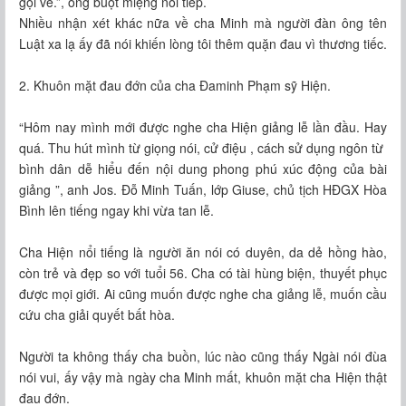
gọi về.”, ông buột miệng nói tiếp.
Nhiều nhận xét khác nữa về cha Minh mà người đàn ông tên
Luật xa lạ ấy đã nói khiến lòng tôi thêm quặn đau vì thương tiếc.
2. Khuôn mặt đau đớn của cha Đaminh Phạm sỹ Hiện.
“Hôm nay mình mới được nghe cha Hiện giảng lễ lần đầu. Hay
quá. Thu hút mình từ giọng nói, cử điệu , cách sử dụng ngôn từ
bình dân dễ hiểu đến nội dung phong phú xúc động của bài
giảng ”, anh Jos. Đỗ Minh Tuấn, lớp Giuse, chủ tịch HĐGX Hòa
Bình lên tiếng ngay khi vừa tan lễ.
Cha Hiện nổi tiếng là người ăn nói có duyên, da dẻ hồng hào,
còn trẻ và đẹp so với tuổi 56. Cha có tài hùng biện, thuyết phục
được mọi giới. Ai cũng muốn được nghe cha giảng lễ, muốn cầu
cứu cha giải quyết bất hòa.
Người ta không thấy cha buồn, lúc nào cũng thấy Ngài nói đùa
nói vui, ấy vậy mà ngày cha Minh mất, khuôn mặt cha Hiện thật
đau đớn.