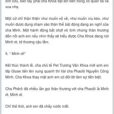
linh cữu, bàn tay phải cha Khoa đặt lên bên hông cỗ quan tài và
xoa nhẹ.
Một cử chỉ thân thiện như muốn vỗ về, như muốn níu kéo, như
muốn được đụng chạm vào thân thể bất động đang an nghỉ của
cha Minh. Một hành động bất chợt vô tình nhưng thân thương
đến nỗi anh em nếu nhìn thấy sẽ hiểu được Cha Khoa đang nói
Minh ơi, tớ thương cậu lắm.
5. “ Minh ơi!”
Kết thúc thánh lễ, cha chủ tế Pet Trương Văn Khoa mời anh em
lớp Giuse tiến lên xung quanh thi hài cha Phaolô Nguyễn Công
Minh. Cha Khoa thay mặt anh em có đôi lời tâm sự tiễn biệt.
Cha Phêrô đã nhiều lần gọi thân thương với cha Phaolô là Minh
ơi, Minh ơi.
Chỉ thế thôi, anh em đã chảy nước mắt.