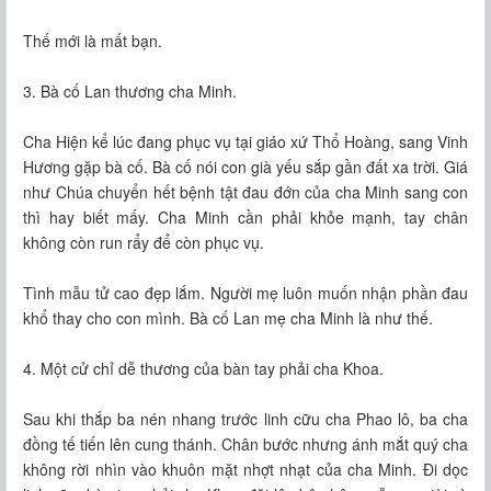
Thế mới là mất bạn.
3. Bà cố Lan thương cha Minh.
Cha Hiện kể lúc đang phục vụ tại giáo xứ Thổ Hoàng, sang Vinh
Hương gặp bà cố. Bà cố nói con già yếu sắp gần đất xa trời. Giá
như Chúa chuyển hết bệnh tật đau đớn của cha Minh sang con
thì hay biết mấy. Cha Minh cần phải khỏe mạnh, tay chân
không còn run rẩy để còn phục vụ.
Tình mẫu tử cao đẹp lắm. Người mẹ luôn muốn nhận phần đau
khổ thay cho con mình. Bà cố Lan mẹ cha Minh là như thế.
4. Một cử chỉ dễ thương của bàn tay phải cha Khoa.
Sau khi thắp ba nén nhang trước linh cữu cha Phao lô, ba cha
đồng tế tiến lên cung thánh. Chân bước nhưng ánh mắt quý cha
không rời nhìn vào khuôn mặt nhợt nhạt của cha Minh. Đi dọc