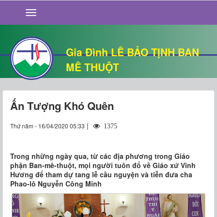
GIỚI THIỆU
TIN TỨC
SỐNG ĐẠO
Gia Đình LÊ BẢO TỊNH BAN
CHUYỆN NHÀ
MÊ THUỘT
QUÁN VĂN
THƯ GIÃN
Ấn Tượng Khó Quên
|
Thứ năm - 16/04/2020 05:33
1375
Trong những ngày qua, từ các địa phương trong Giáo
phận Ban-mê-thuột, mọi người tuôn đổ về Giáo xứ Vinh
Hương để tham dự tang lễ cầu nguyện và tiễn đưa cha
Phao-lô Nguyễn Công Minh