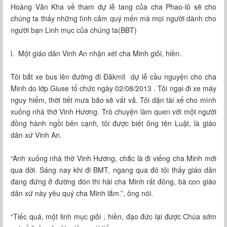
Hoàng Văn Kha về tham dự lễ tang của cha Phao-lô sẽ cho
chúng ta thấy những tình cảm quý mến mà mọi người dành cho
người bạn Linh mục của chúng ta(BBT)
l. Một giáo dân Vinh An nhận xét cha Minh giỏi, hiền.
Tôi bắt xe bus lên đường đi Đăkmil dự lễ cầu nguyện cho cha
Minh do lớp Giuse tổ chức ngày 02/08/2013 . Tôi ngại đi xe máy
nguy hiểm, thời tiết mưa bão sẽ vất vả. Tôi dặn tài xế cho mình
xuống nhà thờ Vinh Hương. Trò chuyện làm quen với một người
đồng hành ngồi bên cạnh, tôi được biết ông tên Luật, là giáo
dân xứ Vinh An.
“Anh xuống nhà thờ Vinh Hương, chắc là đi viếng cha Minh mới
qua đời. Sáng nay khi đi BMT, ngang qua đó tôi thấy giáo dân
đang đứng ở đường đón thi hài cha Minh rất đông, bà con giáo
dân xứ này yêu quý cha Minh lắm.”, ông nói.
“Tiếc quá, một linh mục giỏi , hiền, đạo đức lại được Chúa sớm