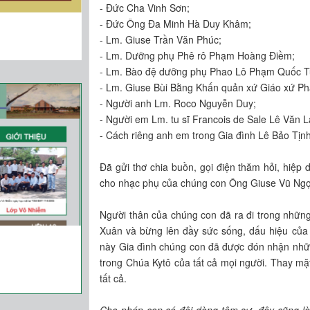
- Đức Cha Vinh Sơn;
- Đức Ông Đa Minh Hà Duy Khâm;
- Lm. Giuse Trần Văn Phúc;
- Lm. Dưỡng phụ Phê rô Phạm Hoàng Điềm;
- Lm. Bào đệ dưỡng phụ Phao Lô Phạm Quốc T
- Lm. Giuse Bùi Bằng Khấn quản xứ Giáo xứ Ph
- Người anh Lm. Roco Nguyễn Duy;
- Người em Lm. tu sĩ Francois de Sale Lê Văn L
- Cách riêng anh em trong Gia đình Lê Bảo Tịnh
Đã gửi thơ chia buồn, gọi điện thăm hỏi, hiệp 
cho nhạc phụ của chúng con Ông Giuse Vũ Ngọ
Người thân của chúng con đã ra đi trong nhữ
Xuân và bừng lên đầy sức sống, dấu hiệu của
này Gia đình chúng con đã được đón nhận nhữn
trong Chúa Kytô của tất cả mọi người. Thay mặt 
tất cả.
Cho phép con có đôi dòng tâm sự, đây cũng là