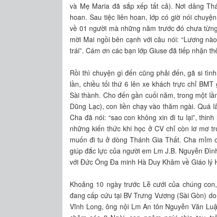
và Mẹ Maria đã sắp xếp tất cả). Nơi dâng Th
hoan. Sau tiệc liên hoan, lớp có giờ nói chuy
về 01 người mà những năm trước đó chưa từng
mời Mai ngồi bên cạnh với câu nói: “Lương nà
trái”. Cám ơn các bạn lớp Giuse đã tiếp nhận t
Rồi thì chuyện gì đến cũng phải đến, gã si tìn
lần, chiều tối thứ 6 lên xe khách trực chỉ BMT 
Sài thành. Cho đến gần cuối năm, trong một lầ
Dũng Lạc), con liền chạy vào thăm ngài. Quá lâ
Cha đã nói: “sao con không xin đi tu lại”, thin
những kiến thức khi học ở CV chỉ còn lơ mơ tro
muốn đi tu ở dòng Thánh Gia Thất. Cha mỉm cư
giúp đắc lực của người em Lm J.B. Nguyễn Đìn
với Đức Ông Đa minh Hà Duy Khâm về Giáo lý Hô
Khoảng 10 ngày trước Lễ cưới của chúng con,
đang cấp cứu tại BV Trưng Vương (Sài Gòn) do 
Vĩnh Long, ông nội Lm An tôn Nguyễn Văn Luậ