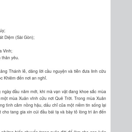
úy;
át Diệm (Sài Gòn);
a Vinh;
 thân yêu.
dâng Thánh lễ, dâng lời cầu nguyện và tiễn đưa linh cữu
c Khiêm đến nơi an nghỉ.
ng ngày đầu năm mới, khi mà vạn vật đang khoe sắc mùa
 một mùa Xuân vĩnh cửu nơi Quê Trời. Trong mùa Xuân
g tình cảm nồng hậu, dấu chỉ của một niềm tin sống lại
cho tang gia xin cúi đầu bái tạ và bày tỏ lòng tri ân đến
 những biến chuyển trong cuộc đời để làm cho con luôn