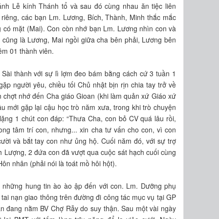
ánh Lễ kính Thánh tổ và sau đó cùng nhau ăn tiệc liên
ện riêng, các bạn Lm. Lương, Bích, Thành, Minh thắc mắc
 có mặt (Mai). Con còn nhớ bạn Lm. Lương nhìn con và
o cũng là Lương, Mai ngồi giữa cha bên phải, Lương bên
hêm 01 thành viên.
h Sài thành với sự lì lợm đeo bám bằng cách cứ 3 tuần 1
gặp người yêu, chiều tối Chủ nhật bịn rịn chia tay trở về
n chợt nhớ đến Cha giáo Gioan (khi làm quản xứ Giáo xứ
u mới gặp lại cậu học trò năm xưa, trong khi trò chuyện
h lặng 1 chút con đáp: “Thưa Cha, con bỏ CV quá lâu rồi,
ng tâm trí con, nhưng... xin cha tư vấn cho con, vì con
ời và bắt tay con như ủng hộ. Cuối năm đó, với sự trợ
h Lượng, 2 đứa con đã vượt qua cuộc sát hạch cuối cùng
n nhân (phải nói là toát mồ hôi hột).
 những hung tin ào ào ập đến với con. Lm. Dưỡng phụ
tai nạn giao thông trên đường đi công tác mục vụ tại GP
n đang nằm BV Chợ Rẫy do suy thận. Sau một vài ngày