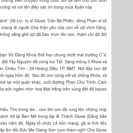
hương và nói lên điều xác tín trong mùa Xuân này.
h” (lời Lm. tu sĩ Giuse Trần Bá Phiên, dòng Phan xi cô
và mang đi người Cha thân yêu của con về cõi vĩnh hằng,
rống vắng ghê sợ đã bao trùm lên con, thậm chí đã đôi
ạn Vũ Đăng Khoa thời học chung dưới mái trường C.V.
ng đất Tây Nguyên để cùng vui Tết. Sáng mồng 3 Khoa và
quán Chiều Tím - 29 Hoàng Diệu TP. BMT. Nơi đây con đã
tối ngày hôm đó. Sau đó con cùng với vợ chồng Khoa, vợ
phê tại một quán khác, cuối đường Phan Chu Trinh. Cám
ỏa sức ngắm nhìn hoa Mai trắng trên vùng đất đỏ bazan
hiều Tím trong tim - con tim con đã rung lên những nhịp
thành trở lại Ban Mê trong dip lễ Thánh Giuse (Đấng bảo
 vào năm đó. Ngày tổ chức Lễ bổn mạng, gã si tình liều
 lớp lên đồi Đức Mẹ Giang Sơn (con thầm nghĩ Cha Giuse