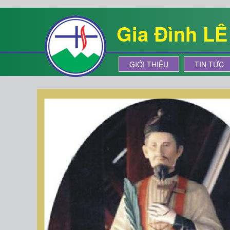
Gia Đình L
GIỚI THIỆU
TIN TỨC