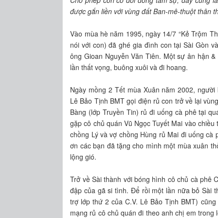
được gắn liền với vùng đất Ban-mê-thuột thân t
Vào mùa hè năm 1995, ngày 14/7 “Kẻ Trộm Thán
nói với con) đã ghé gia đình con tại Sài Gòn 
ông Gioan Nguyễn Văn Tiên. Một sự ân hận & t
lần thất vọng, buông xuôi và đi hoang.
Ngày mồng 2 Tết mùa Xuân năm 2002, người b
Lê Bảo Tịnh BMT gọi điện rủ con trở về lại vù
Bàng (lớp Truyền Tin) rủ đi uống cà phê tại 
gặp cô chủ quán Vũ Ngọc Tuyết Mai vào chiều 
chồng Lý và vợ chồng Hùng rủ Mai đi uống cà 
ơn các bạn đã tặng cho mình một mùa xuân th
lộng gió.
Trở về Sài thành với bóng hình cô chủ cà phê C
đập của gã si tình. Để rồi một lần nữa bỏ Sài 
trợ lớp thứ 2 của C.V. Lê Bảo Tịnh BMT) cũng
mạng rủ cô chủ quán đi theo anh chị em trong