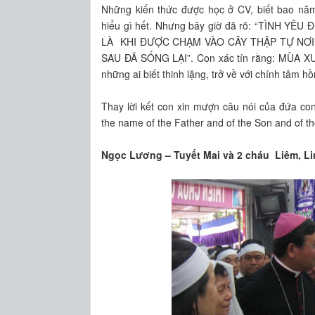
Những kiến thức được học ở CV, biết bao năm
hiểu gì hết. Nhưng bây giờ đã rõ: “TÌNH 
LÀ KHI ĐƯỢC CHẠM VÀO CÂY THẬP TỰ NƠI 
SAU ĐÃ SỐNG LẠI”. Con xác tín rằng: MÙA XU
những ai biết thinh lặng, trở về với chính tâm 
Thay lời kết con xin mượn câu nói của đứa con
the name of the Father and of the Son and of th
Ngọc Lương – Tuyết Mai và 2 cháu Liêm, Lin