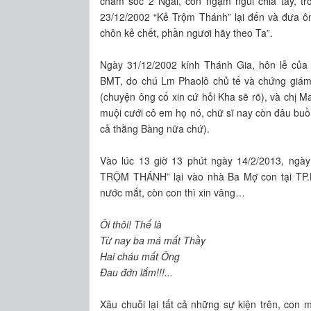
chăm sóc 2 Ngài, con ngậm ngùi chia tay, trở
23/12/2002 “Kẻ Trộm Thánh” lại đến và đưa ông
chôn kẻ chết, phần ngươi hãy theo Ta”.
Ngày 31/12/2002 kính Thánh Gia, hôn lễ của 
BMT, do chú Lm Phaolô chủ tế và chứng giám
(chuyện ông cố xin cứ hỏi Kha sẽ rõ), và chị M
muội cưới cô em họ nó, chữ sĩ nay còn đâu buồn 
cả thằng Bàng nữa chứ).
Vào lúc 13 giờ 13 phút ngày 14/2/2013, ngày
TRỘM THÁNH” lại vào nhà Ba Mợ con tại TP.
nước mắt, còn con thì xin vâng…
Ôi thôi! Thế là
Từ nay ba má mất Thầy
Hai cháu mất Ông
Đau đớn lắm!!!...
Xâu chuỗi lại tất cả những sự kiện trên, con 