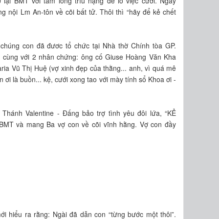
 lại BMT với tấm lòng trĩu nặng để lo việc cưới. Ngày
 nội Lm An-tôn về cõi bất tử. Thôi thì “hãy để kẻ chết
chúng con đã đươc tổ chức tại Nhà thờ Chính tòa GP.
 cùng với 2 nhân chứng: ông cố Giuse Hoàng Văn Kha
aria Vũ Thị Huệ (vợ xinh đẹp của thằng... anh, vì quá mê
ơi là buồn... kệ, cưới xong tao với mày tính sổ Khoa ơi -
 Thánh Valentine - Đấng bảo trợ tình yêu đôi lứa, “KẺ
BMT và mang Ba vợ con về cõi vĩnh hằng. Vợ con đầy
mới hiểu ra rằng: Ngài đã dẫn con “từng bước một thôi”.