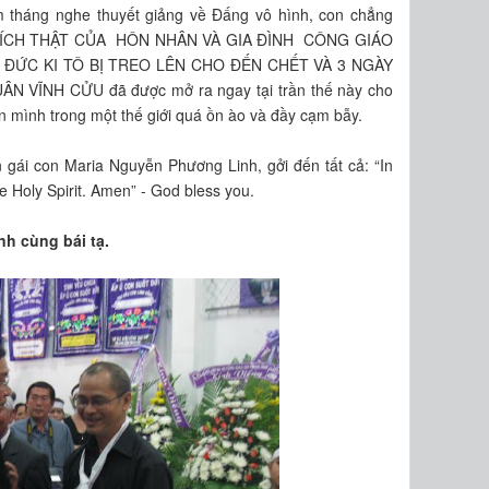
 tháng nghe thuyết giảng về Đấng vô hình, con chẳng
YÊU ĐÍCH THẬT CỦA HÔN NHÂN VÀ GIA ĐÌNH CÔNG GIÁO
ĐỨC KI TÔ BỊ TREO LÊN CHO ĐẾN CHẾT VÀ 3 NGÀY
ÂN VĨNH CỬU đã được mở ra ngay tại trần thế này cho
hồn mình trong một thế giới quá ồn ào và đầy cạm bẫy.
 gái con Maria Nguyễn Phương Linh, gởi đến tất cả: “In
e Holy Spirit. Amen” - God bless you.
h cùng bái tạ.