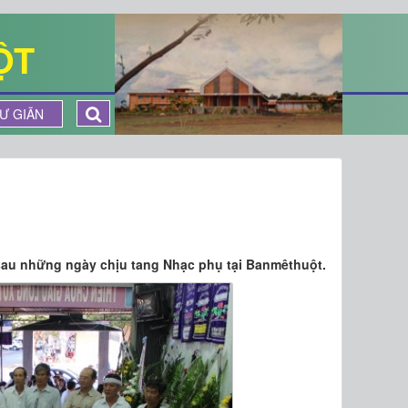
ỘT
Ư GIÃN
sau những ngày chịu tang Nhạc phụ tại Banmêthuột.