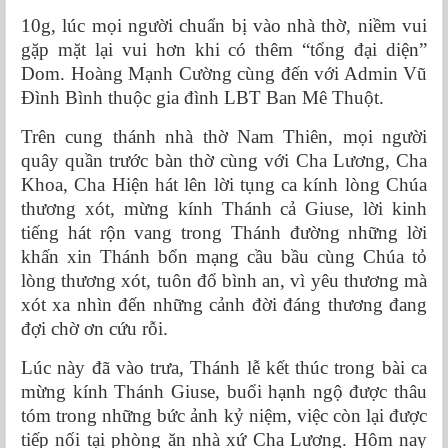
10g, lúc mọi người chuẩn bị vào nhà thờ, niềm vui
gặp mặt lại vui hơn khi có thêm “tổng đại diện”
Dom. Hoàng Mạnh Cường cùng đến với Admin Vũ
Đình Bình thuộc gia đình LBT Ban Mê Thuột.
Trên cung thánh nhà thờ Nam Thiên, mọi người
quây quần trước bàn thờ cùng với Cha Lương, Cha
Khoa, Cha Hiện hát lên lời tụng ca kính lòng Chúa
thương xót, mừng kính Thánh cả Giuse, lời kinh
tiếng hát rộn vang trong Thánh đường những lời
khấn xin Thánh bổn mạng cầu bầu cùng Chúa tỏ
lòng thương xót, tuôn đổ bình an, vì yêu thương mà
xót xa nhìn đến những cảnh đời đáng thương đang
đợi chờ ơn cứu rỗi.
Lúc này đã vào trưa, Thánh lễ kết thúc trong bài ca
mừng kính Thánh Giuse, buổi hạnh ngộ được thâu
tóm trong những bức ảnh kỷ niệm, việc còn lại được
tiếp nối tại phòng ăn nhà xứ Cha Lương. Hôm nay