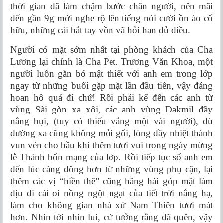
thời gian đã làm chậm bước chân người, nên mãi
đến gần 9g mới nghe rộ lên tiếng nói cười ồn ào cố
hữu, những cái bắt tay vồn vã hỏi han đủ điều.
Người có mặt sớm nhất tại phòng khách của Cha
Lương lại chính là Cha Pet. Trương Văn Khoa, một
người luôn gắn bó mật thiết với anh em trong lớp
ngay từ những buổi gặp mặt lần đầu tiên, vậy đáng
hoan hô quá đi chứ! Rồi phải kể đến các anh từ
vùng Sài gòn xa xôi, các anh vùng Dakmil đầy
nắng bụi, (tuy có thiếu vắng một vài người), dù
đường xa cũng không mỏi gối, lòng đầy nhiệt thành
vun vén cho bầu khí thêm tươi vui trong ngày mừng
lễ Thánh bổn mạng của lớp. Rồi tiếp tục số anh em
đến lúc càng đông hơn từ những vùng phụ cận, lại
thêm các vị “hiền thê” cũng hăng hái góp mặt làm
dịu đi cái oi nồng ngột ngạt của tiết trời nắng hạ,
làm cho không gian nhà xứ Nam Thiên tươi mát
hơn. Nhìn tới nhìn lui, cứ tưởng rằng đã quên, vậy