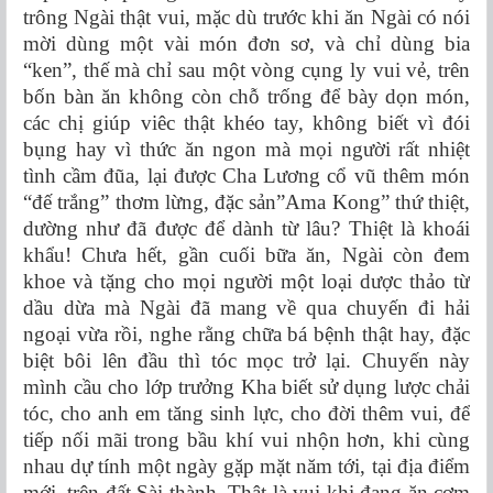
trông Ngài thật vui, mặc dù trước khi ăn Ngài có nói
mời dùng một vài món đơn sơ, và chỉ dùng bia
“ken”, thế mà chỉ sau một vòng cụng ly vui vẻ, trên
bốn bàn ăn không còn chỗ trống để bày dọn món,
các chị giúp viêc thật khéo tay, không biết vì đói
bụng hay vì thức ăn ngon mà mọi người rất nhiệt
tình cầm đũa, lại được Cha Lương cổ vũ thêm món
“đế trắng” thơm lừng, đặc sản”Ama Kong” thứ thiệt,
dường như đã được để dành từ lâu? Thiệt là khoái
khẩu! Chưa hết, gần cuối bữa ăn, Ngài còn đem
khoe và tặng cho mọi người một loại dược thảo từ
dầu dừa mà Ngài đã mang về qua chuyến đi hải
ngoại vừa rồi, nghe rằng chữa bá bệnh thật hay, đặc
biệt bôi lên đầu thì tóc mọc trở lại. Chuyến này
mình cầu cho lớp trưởng Kha biết sử dụng lược chải
tóc, cho anh em tăng sinh lực, cho đời thêm vui, để
tiếp nối mãi trong bầu khí vui nhộn hơn, khi cùng
nhau dự tính một ngày gặp mặt năm tới, tại địa điểm
mới, trên đất Sài thành. Thật là vui khi đang ăn cơm