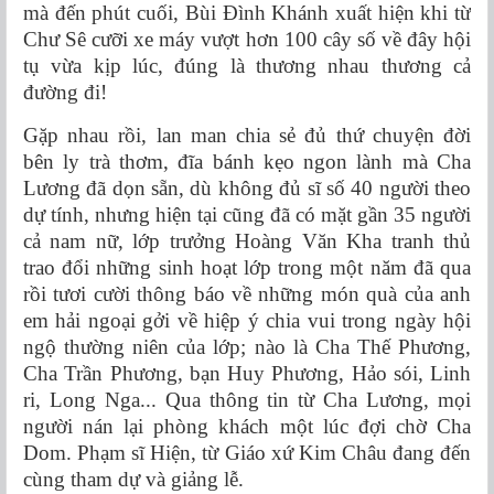
mà đến phút cuối, Bùi Đình Khánh xuất hiện khi từ
Chư Sê cưỡi xe máy vượt hơn 100 cây số về đây hội
tụ vừa kịp lúc, đúng là thương nhau thương cả
đường đi!
Gặp nhau rồi, lan man chia sẻ đủ thứ chuyện đời
bên ly trà thơm, đĩa bánh kẹo ngon lành mà Cha
Lương đã dọn sẵn, dù không đủ sĩ số 40 người theo
dự tính, nhưng hiện tại cũng đã có mặt gần 35 người
cả nam nữ, lớp trưởng Hoàng Văn Kha tranh thủ
trao đổi những sinh hoạt lớp trong một năm đã qua
rồi tươi cười thông báo về những món quà của anh
em hải ngoại gởi về hiệp ý chia vui trong ngày hội
ngộ thường niên của lớp; nào là Cha Thế Phương,
Cha Trần Phương, bạn Huy Phương, Hảo sói, Linh
ri, Long Nga... Qua thông tin từ Cha Lương, mọi
người nán lại phòng khách một lúc đợi chờ Cha
Dom. Phạm sĩ Hiện, từ Giáo xứ Kim Châu đang đến
cùng tham dự và giảng lễ.