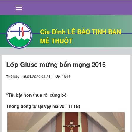
GIỚI THIỆU
TIN TỨC
SỐNG ĐẠO
Gia Đình LÊ BẢO TỊNH BAN
CHUYỆN NHÀ
MÊ THUỘT
QUÁN VĂN
THƯ GIÃN
Lớp Giuse mừng bổn mạng 2016
|
Thứ bảy - 18/04/2020 03:24
1544
“Tất bật hơn thua rồi cũng bỏ
Thong dong tự tại vậy mà vui” (TTN)