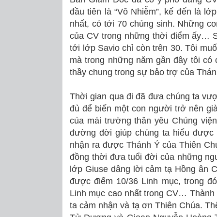
đầu tiên là “Vô Nhiễm”, kế đến là lớ
nhất, có tới 70 chủng sinh. Những co
của CV trong những thời điểm ấy… S
tới lớp Savio chỉ còn trên 30. Tôi mu
mà trong những năm gần đây tôi có 
thầy chung trong sự bảo trợ của Thá
Thời gian qua đi đã đưa chúng ta vư
đủ để biến một con người trở nên gi
của mái trường thân yêu Chủng viện
đường đời giúp chúng ta hiểu được 
nhận ra được Thánh Ý của Thiên Ch
đồng thời đưa tuổi đời của những ng
lớp Giuse dâng lời cảm tạ Hồng ân C
được điểm 10/36 Linh mục, trong đ
Linh mục cao nhất trong CV… Thành qu
ta cảm nhận và tạ ơn Thiên Chúa. Thế