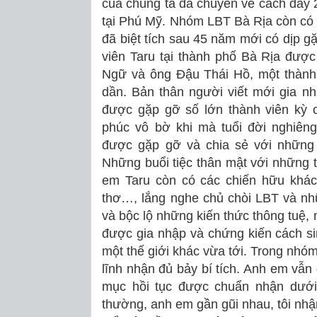
của chúng ta đã chuyển về cách đây 
tại Phú Mỹ. Nhóm LBT Bà Rịa còn có
đã biệt tích sau 45 năm mới có dịp gặ
viên Taru tại thành phố Bà Rịa được
Ngữ và ông Đậu Thái Hồ, một thành
dần. Bản thân người viết mới gia n
được gặp gỡ số lớn thành viên kỳ 
phúc vô bờ khi mà tuổi đời nghiên
được gặp gỡ và chia sẻ với những
Những buổi tiệc thân mật với những 
em Taru còn có các chiến hữu khác
thơ…, lắng nghe chủ chòi LBT và nhữ
và bộc lộ những kiến thức thông tuệ, 
được gia nhập và chứng kiến cách si
một thế giới khác vừa tới. Trong nhó
lĩnh nhận đủ bảy bí tích. Anh em vẫn
mục hồi tục được chuẩn nhận dưới
thường, anh em gần gũi nhau, tôi nh