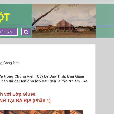
ỘT
Ư GIÃN
g Công Nga
ớp trong Chủng viện (CV) Lê Bảo Tịnh, Ban Giám
nên đã đặt tên cho lớp đầu tiên là “Vô Nhiễm”, kế
h với Lớp Giuse
H TẠI BÀ RỊA (Phần 1)