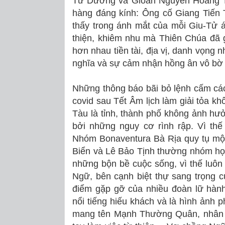
Tử Dương và Gioan Nguyễn Hoàng Tâ
hàng đáng kính: Ông cố Giang Tiế
thấy trong ánh mắt của mỗi Giu-Tử 
thiện, khiêm nhu mà Thiên Chúa đã g
hơn nhau tiền tài, địa vị, danh vọng
nghĩa và sự cảm nhận hồng ân vô bờ
Những thông báo bãi bỏ lệnh cấm các
covid sau Tết Âm lịch làm giải tỏa kh
Tàu là tỉnh, thành phố không ảnh hưở
bởi những nguy cơ rình rập. Vì thế 
Nhóm Bonaventura Bà Rịa quy tụ mộ
Biển và Lê Bảo Tịnh thường nhóm họp
những bộn bề cuộc sống, vì thế luôn
Ngữ, bên cạnh biệt thự sang trọng c
điểm gặp gỡ của nhiều đoàn lữ hành
nổi tiếng hiếu khách và là hình ảnh 
mang tên Mạnh Thường Quân, nhân vật