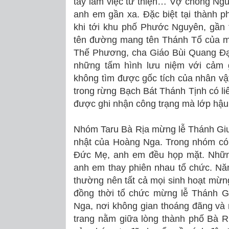
tay làm việc từ thiện… Vợ chồng Ngữ
anh em gần xa. Đặc biệt tại thành 
khi tới khu phố Phước Nguyên, gần 
tên đường mang tên Thánh Tổ của m
Thế Phương, cha Giáo Bùi Quang Đạo
những tấm hình lưu niệm với cảm g
không tìm được gốc tích của nhân vật
trong rừng Bạch Bát Thánh Tịnh có li
được ghi nhận công trạng mà lớp hậu
Nhóm Taru Bà Rịa mừng lễ Thánh Giu
nhật của Hoàng Nga. Trong nhóm có 
Đức Mẹ, anh em đều họp mặt. Những 
anh em thay phiên nhau tổ chức. Nă
thường nên tất cả mọi sinh hoạt mừng
đồng thời tổ chức mừng lễ Thánh G
Nga, nơi không gian thoáng đãng và
trang nằm giữa lòng thành phố Bà R