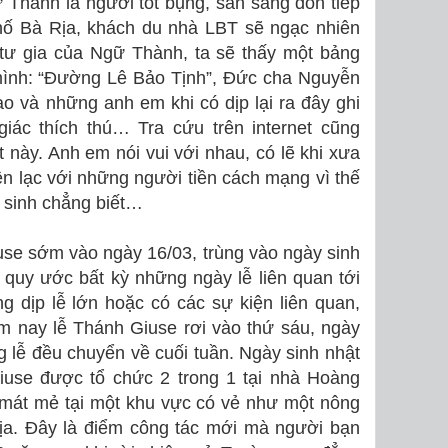
 Thành là người tốt bụng, sẵn sàng đón tiếp
phố Bà Rịa, khách du nhà LBT sẽ ngạc nhiên
tư gia của Ngữ Thành, ta sẽ thấy một bảng
ình: “Đường Lê Bảo Tịnh”, Đức cha Nguyễn
 và những anh em khi có dịp lại ra đây ghi
iác thích thú… Tra cứu trên internet cũng
 này. Anh em nói vui với nhau, có lẽ khi xưa
ên lạc với những người tiền cách mạng vì thế
 sinh chẳng biết…
se sớm vào ngày 16/03, trùng vào ngày sinh
quy ước bất kỳ những ngày lễ liên quan tới
dịp lễ lớn hoặc có các sự kiện liên quan,
m nay lễ Thánh Giuse rơi vào thứ sáu, ngày
 lễ đều chuyển về cuối tuần. Ngày sinh nhật
iuse được tổ chức 2 trong 1 tại nhà Hoàng
 mát mẻ tại một khu vực có vẻ như một nông
ịa. Đây là điểm công tác mới mà người bạn