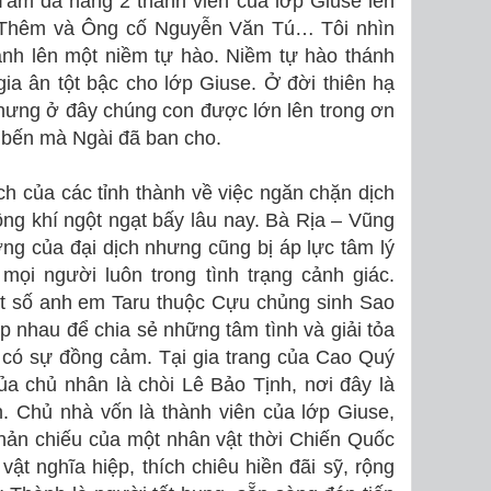
m đã nâng 2 thành viên của lớp Giuse lên
n Thêm và Ông cố Nguyễn Văn Tú… Tôi nhìn
ánh lên một niềm tự hào. Niềm tự hào thánh
ia ân tột bậc cho lớp Giuse. Ở đời thiên hạ
 nhưng ở đây chúng con được lớn lên trong ơn
 bến mà Ngài đã ban cho.
h của các tỉnh thành về việc ngăn chặn dịch
ông khí ngột ngạt bấy lâu nay. Bà Rịa – Vũng
ng của đại dịch nhưng cũng bị áp lực tâm lý
mọi người luôn trong tình trạng cảnh giác.
t số anh em Taru thuộc Cựu chủng sinh Sao
 nhau để chia sẻ những tâm tình và giải tỏa
 có sự đồng cảm. Tại gia trang của Cao Quý
ủa chủ nhân là chòi Lê Bảo Tịnh, nơi đây là
. Chủ nhà vốn là thành viên của lớp Giuse,
phản chiếu của một nhân vật thời Chiến Quốc
 nghĩa hiệp, thích chiêu hiền đãi sỹ, rộng