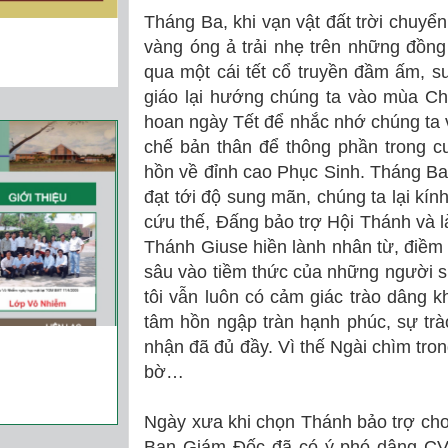
Tháng Ba, khi vạn vật đất trời chuyể
vàng óng ả trải nhẹ trên những đồng
qua một cái tết cổ truyền đầm ấm, 
giáo lại hướng chúng ta vào mùa Ch
hoan ngày Tết để nhắc nhớ chúng ta v
chế bản thân để thông phần trong 
hồn về đỉnh cao Phục Sinh. Tháng Ba
đạt tới độ sung mãn, chúng ta lại k
cứu thế, Đấng bảo trợ Hội Thánh và
Thánh Giuse hiền lành nhân từ, điềm
sâu vào tiềm thức của những người s
tôi vẫn luôn có cảm giác trào dâng 
tâm hồn ngập tràn hạnh phúc, sự t
nhận đã đủ đầy. Vì thế Ngài chìm tro
bờ…
Ngày xưa khi chọn Thánh bảo trợ cho
Ban Giám Đốc đã có ý phó dâng CV 