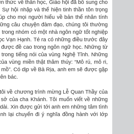
ến thức về thần học, Giáo hội đã bổ sung cho
Sự hội nhập và thể hiện tinh thần tôn trọng
iúp cho mọi người hiểu về bản thể nhân tính
hững câu chuyện đàm đạo, chúng tôi thường
 trong nhóm có một nhà ngôn ngữ tốt nghiệp
ọc Vạn Hạnh. Té ra có những điều trước đây
i được đề cao trong ngôn ngữ học. Những từ
i trong tiếng nói của vùng Nghệ Tĩnh. Những
a vùng miền thật thâm thúy: “Mô rú, mô ri,
 mồ”. Có dịp về Bà Rịa, anh em sẽ được gặp
ên bác.
tôi về chương trình mừng Lễ Quan Thầy của
m sở của cha Khánh. Tôi muốn viết về những
 dài. Xin được gửi tới anh em những tâm tình
ình lại chuyến đi ý nghĩa đồng hành với lớp