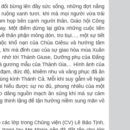
n đổi bừng lên đầy sức sống, những đợt nắng
 ruộng xanh tươi, khi mà mọi người vừa trải
sum họp bên cạnh người thân, Giáo hội Công
ay. Một điểm dừng lại giữa những cuộc liên
ề thân phận mỏng dòn, tro bụi…, một sự tiết
cuộc khổ nạn của Chúa Giêsu và hướng tâm
, khi mà đỉnh cao của sự giao hòa mùa Xuân
ính nhớ tới Thánh Giuse, Dưỡng phụ của Đấng
 là gương mẫu của Thánh Gia… Hình ảnh của
 đạm, đức độ, khiêm nhu và vâng phục đã ăn
ùng kính Thánh Cả. Mỗi khi suy gẫm về Ngài
khi hiểu được sự no đủ, phong nhiêu của một
rào dâng nguồn mạch ân sủng khi mà sự cảm
ng thinh lặng để tận hưởng niềm sung mãn vô
 các lớp trong Chủng viện (CV) Lê Bảo Tịnh,
trong tay Mẹ Maria nên đã đặt tên cho lớp