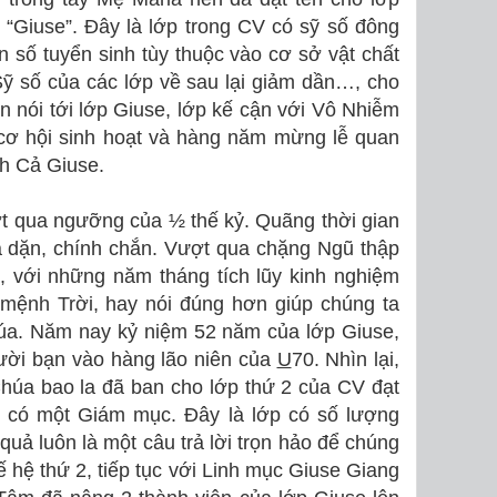
p “Giuse”. Đây là lớp trong CV có sỹ số đông
n số tuyển sinh tùy thuộc vào cơ sở vật chất
ỹ số của các lớp về sau lại giảm dần…, cho
ốn nói tới lớp Giuse, lớp kế cận với Vô Nhiễm
cơ hội sinh hoạt và hàng năm mừng lễ quan
nh Cả Giuse.
ợt qua ngưỡng của ½ thế kỷ. Quãng thời gian
à dặn, chính chắn. Vượt qua chặng Ngũ thập
, với những năm tháng tích lũy kinh nghiệm
mệnh Trời, hay nói đúng hơn giúp chúng ta
úa. Năm nay kỷ niệm 52 năm của lớp Giuse,
ười bạn vào hàng lão niên của
U
70. Nhìn lại,
húa bao la đã ban cho lớp thứ 2 của CV đạt
ó có một Giám mục. Đây là lớp có số lượng
ả luôn là một câu trả lời trọn hảo để chúng
 hệ thứ 2, tiếp tục với Linh mục Giuse Giang