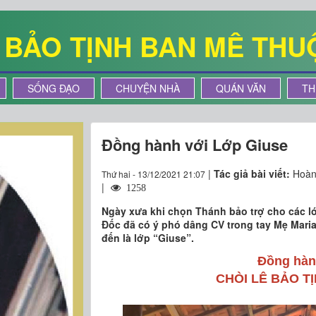
Ê BẢO TỊNH BAN MÊ THU
SỐNG ĐẠO
CHUYỆN NHÀ
QUÁN VĂN
TH
Đồng hành với Lớp Giuse
|
Tác giả bài viết:
Hoàn
Thứ hai - 13/12/2021 21:07
|
1258
Ngày xưa khi chọn Thánh bảo trợ cho các l
Đốc đã có ý phó dâng CV trong tay Mẹ Maria 
đến là lớp “Giuse”.
Đồng hàn
CHÒI LÊ BẢO TỊN