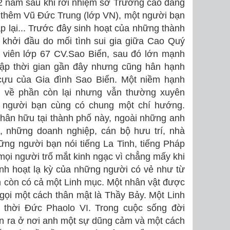
2 năm sau khi rời nhiệm sở Trường cao đẳng
 thêm Vũ Đức Trung (lớp VN), một người bạn
p lại... Trước đây sinh hoạt của những thành
 khởi đầu do mối tình sui gia giữa Cao Quý
 viên lớp 67 CV.Sao Biển, sau đó lớn mạnh
hập thời gian gần đây nhưng cũng hân hạnh
cựu của Gia đình Sao Biển. Một niềm hạnh
g về phần còn lại nhưng vẫn thường xuyên
 người bạn cùng có chung một chí hướng.
thân hữu tại thành phố này, ngoài những anh
, những doanh nghiệp, cán bộ hưu trí, nhà
ng người bạn nói tiếng La Tinh, tiếng Pháp
mọi người trố mắt kinh ngạc vì chẳng mấy khi
nh hoạt lạ kỳ của những người có vẻ như từ
m còn có cả một Linh mục. Một nhân vật được
 gọi một cách thân mật là Thầy Bảy. Một Linh
 thời Đức Phaolo VI. Trong cuộc sống đời
ận ra ở nơi anh một sự dũng cảm và một cách