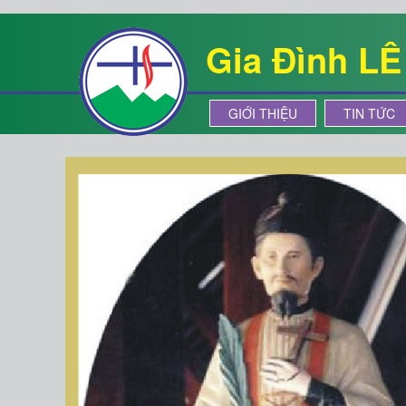
Gia Đình L
GIỚI THIỆU
TIN TỨC