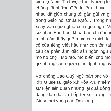
biểu lộ Niềm Tin tuyệt diệu. Những ki
chúng tôi những điều khiếm khuyết… 
nhau đã giúp chúng tôi gần gũi và g
trong Giáo hội Chúa Kytô… Trong n
xoáy vào ngữ nghĩa của ngôn ngữ. Vì
cử nhân Hán học, khoa báo chí đại h
mình cảm thấy quê mùa, cục mịch lạ
cổ của tiếng Việt hầu như còn tồn tạ
câu ca phản ánh đặc sản ngôn ngữ củ
mô nỏ chộ - Mô rào, mô biển, chộ mô
gỡ những con người giản dị nhưng uy
Vợ chồng Cao Quý Ngữ bàn bạc với 
lớp Giuse tại giáo xứ Hòa An, nhiệ
sự kiện liên quan nhưng lại quá dông
đang dào dạt và tiếp tới sẽ tường tr
Giuse nơi vùng cao Daksong.