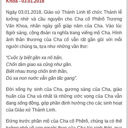
Khoa - 03.01.2018
Ngày 03.01.2018, Giáo xứ Thánh Linh tổ chức Thánh lễ
tưởng nhớ và cầu nguyện cho Cha cố Phêrô Trương
Văn Khoa, nhân ngày giỗ giáp năm của Cha. Vào lúc
8giờ sáng, cộng đoàn ra nghĩa trang viếng mộ Cha. Hình
ảnh thân thương của Cha cố vẫn rất gần gũi với mỗi
người chúng ta, tựa như những vần thơ:
“Cuộc ly biệt gần xa nõ bận,
Chốn tâm giao xa cũng như gần.
Biết nhau trong chốn tinh thần,
Dù xa non nước vẫn gần tấc gang”.
Đời sống hy sinh của Cha, gương sáng của Cha, giáo
huấn của Cha và nhất là những ước vọng của Cha vẫn
đang sống động, góp phần định hướng cho các sinh hoạt
của Giáo xứ Thánh Linh.
Đứng trước phần mộ của Cha cố Phêrô, chúng ta có thể
tưởng nhớ về con người thực của Cha lúc sinh thời, qua