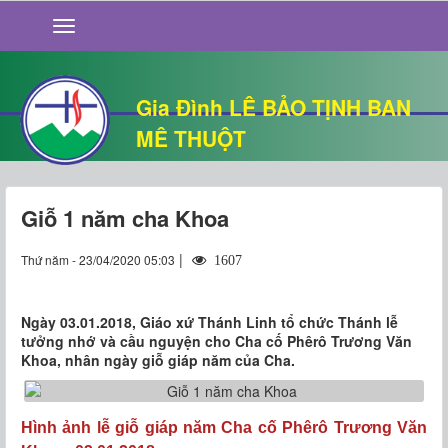
GIỚI THIỆU
TIN TỨC
SỐNG ĐẠO
Gia Đình LÊ BẢO TỊNH BAN
CHUYỆN NHÀ
MÊ THUỘT
QUÁN VĂN
THƯ GIÃN
Giỗ 1 năm cha Khoa
|
Thứ năm - 23/04/2020 05:03
1607
Ngày 03.01.2018, Giáo xứ Thánh Linh tổ chức Thánh lễ
tưởng nhớ và cầu nguyện cho Cha cố Phêrô Trương Văn
Khoa, nhân ngày giỗ giáp năm của Cha.
Hình ảnh lễ giỗ giáp năm Cha cố Phêrô Trương Văn