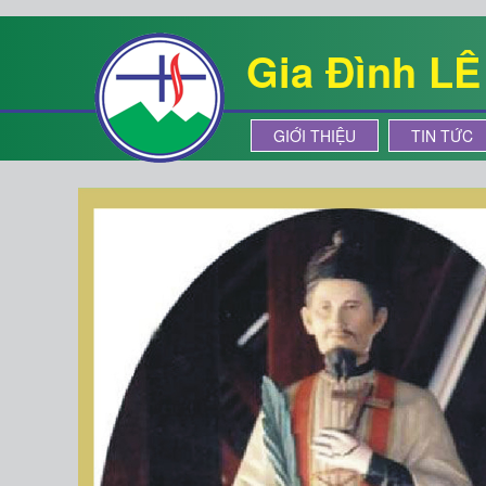
Gia Đình L
GIỚI THIỆU
TIN TỨC