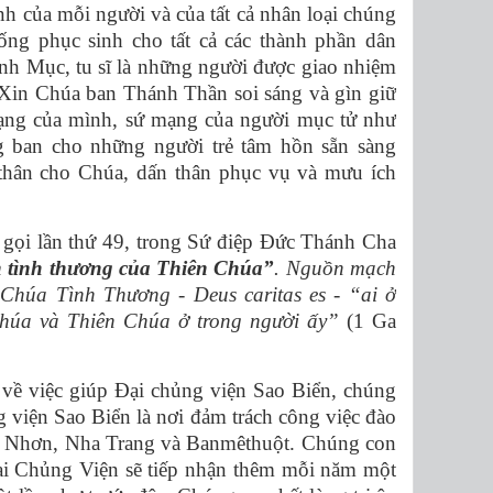
nh của mỗi người và của tất cả nhân loại chúng
ng phục sinh cho tất cả các thành phần dân
nh Mục, tu sĩ là những người được giao nhiệm
 Xin Chúa ban Thánh Thần soi sáng và gìn giữ
mạng của mình, sứ mạng của người mục tử như
 ban cho những người trẻ tâm hồn sẵn sàng
 thân cho Chúa, dấn thân phục vụ và mưu ích
gọi lần thứ 49, trong Sứ điệp Ðức Thánh Cha
n tình thương của Thiên Chúa”
. Nguồn mạch
Chúa Tình Thương - Deus caritas es - “ai ở
 Chúa và Thiên Chúa ở trong người ấy”
(1 Ga
về việc giúp Đại chủng viện Sao Biển, chúng
g viện Sao Biển là nơi đảm trách công việc đào
uy Nhơn, Nha Trang và Banmêthuột. Chúng con
 Đại Chủng Viện sẽ tiếp nhận thêm mỗi năm một