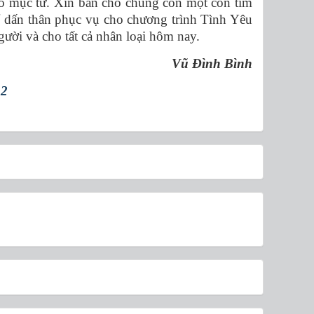
ô mục tử. Xin ban cho chúng con một con tim
để dấn thân phục vụ cho chương trình Tình Yêu
ười và cho tất cả nhân loại hôm nay.
Vũ Đình Bình
12