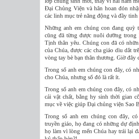
lớp chủng sinh mới, thay vì hai năm mộ
Đại Chủng Viện và hân hoan đón nhận
các linh mục trẻ năng động và đầy tinh
Những anh em chúng con đang quỳ tr
cũng đã từng được nuôi dưỡng trong
Tịnh thân yêu. Chúng con đã có nhữn
của Chúa, được các cha giáo dìu dắt t
vòng tay bè bạn thân thương. Giờ đây c
Trong số anh em chúng con đây, có n
cho Chúa, nhưng số đó là rất ít.
Trong số anh em chúng con đây, có nh
cải vật chất, bằng hy sinh thời gian 
mục về việc giúp Đại chủng viện Sao B
Trong số anh em chúng con đây, có 
truyền giáo, họ đang có những dự định
họ làm vì lòng mến Chúa hay trái lại đ
kỷ thấp hèn?!