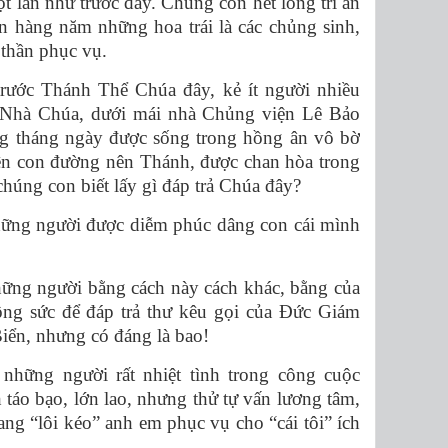
t lần như trước đây. Chúng con hết lòng tri ân
 hàng năm những hoa trái là các chủng sinh,
 thần phục vụ.
ước Thánh Thể Chúa đây, kẻ ít người nhiều
 Nhà Chúa, dưới mái nhà Chủng viện Lê Bảo
g tháng ngày được sống trong hồng ân vô bờ
rên con đường nên Thánh, được chan hòa trong
húng con biết lấy gì đáp trả Chúa đây?
hững người được diễm phúc dâng con cái mình
ững người bằng cách này cách khác, bằng của
công sức để đáp trả thư kêu gọi của Đức Giám
iển, nhưng có đáng là bao!
những người rất nhiệt tình trong công cuộc
 táo bạo, lớn lao, nhưng thử tự vấn lương tâm,
ang “lôi kéo” anh em phục vụ cho “cái tôi” ích