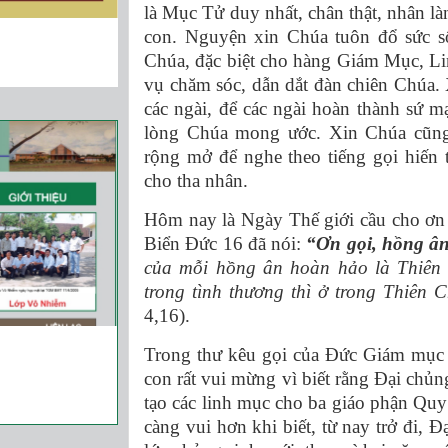
là Mục Tử duy nhất, chân thật, nhân là
con. Nguyện xin Chúa tuôn đổ sức số
Chúa, đặc biệt cho hàng Giám Mục, Li
vụ chăm sóc, dẫn dắt đàn chiên Chúa.
các ngài, để các ngài hoàn thành sứ 
lòng Chúa mong ước. Xin Chúa cũng
rộng mở để nghe theo tiếng gọi hiến
cho tha nhân.
Hôm nay là Ngày Thế giới cầu cho ơn 
Biển Ðức 16 đã nói:
“Ơn gọi, hồng â
của mỗi hồng ân hoàn hảo là Thiên 
trong tình thương thì ở trong Thiên
4,16).
Trong thư kêu gọi của Đức Giám mục 
con rất vui mừng vì biết rằng Đại chủn
tạo các linh mục cho ba giáo phận Q
càng vui hơn khi biết, từ nay trở đi,