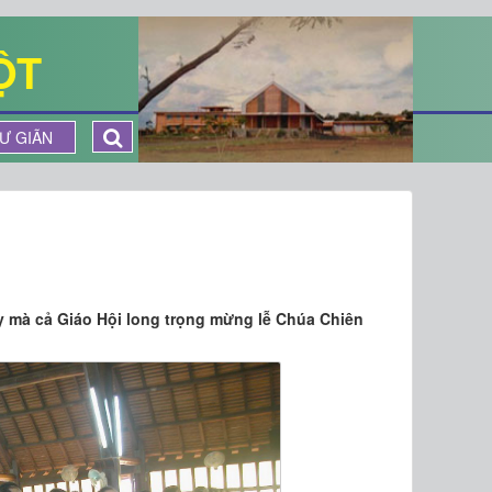
ỘT
Ư GIÃN
 mà cả Giáo Hội long trọng mừng lễ Chúa Chiên