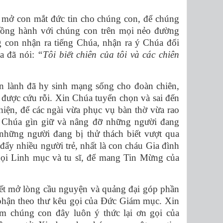
mở con mắt đức tin cho chúng con, để chúng
đồng hành với chúng con trên mọi nẻo đường
g con nhận ra tiếng Chúa, nhận ra ý Chúa đối
a đã nói:
“Tôi biết chiên của tôi và các chiên
n lành đã hy sinh mạng sống cho đoàn chiên,
 được cứu rỗi. Xin Chúa tuyển chọn và sai đến
iện, để các ngài vừa phục vụ bàn thờ vừa rao
 Chúa gìn giữ và nâng đỡ những người đang
những người đang bị thử thách biết vượt qua
đẩy nhiều người trẻ, nhất là con cháu Gia đình
gọi Linh mục và tu sĩ, để mang Tin Mừng của
ết mở lòng cầu nguyện và quảng đại góp phần
 phận theo thư kêu gọi của Đức Giám mục. Xin
m chúng con đây luôn ý thức lại ơn gọi của