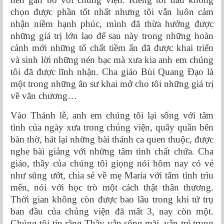
chọn được phần tốt nhất nhưng tôi vẫn luôn cảm
nhận niềm hạnh phúc, mình đã thừa hưởng được
những giá trị lớn lao để sau này trong những hoàn
cảnh mới những tố chất tiềm ẩn đã được khai triển
và sinh lời những nén bạc mà xưa kia anh em chúng
tôi đã được lĩnh nhận. Cha giáo Bùi Quang Đạo là
một trong những ân sư khai mở cho tôi những giá trị
về văn chương…
Vào Thánh lễ, anh em chúng tôi lại sống với tâm
tình của ngày xưa trong chủng viện, quây quần bên
bàn thờ, hát lại những bài thánh ca quen thuộc, được
nghe bài giảng với những tâm tình chất chứa. Cha
giáo, thầy của chúng tôi giọng nói hôm nay có vẻ
như sũng ướt, chia sẻ về mẹ Maria với tâm tình trìu
mến, nói với học trò một cách thật thân thương.
Thời gian không còn được bao lâu trong khi tứ trụ
ban đầu của chủng viện đã mất 3, nay còn một.
Chúng tôi tin rằng Thầy vẫn sống mãi, vẫn trẻ trung