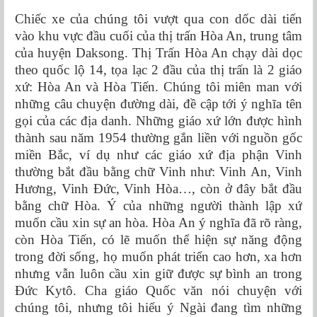
Chiếc xe của chúng tôi vượt qua con dốc dài tiến
vào khu vực đầu cuối của thị trấn Hòa An, trung tâm
của huyện Daksong. Thị Trấn Hòa An chạy dài dọc
theo quốc lộ 14, tọa lạc 2 đầu của thị trấn là 2 giáo
xứ: Hòa An và Hòa Tiến. Chúng tôi miên man với
những câu chuyện đường dài, đề cập tới ý nghĩa tên
gọi của các địa danh. Những giáo xứ lớn được hình
thành sau năm 1954 thường gắn liền với nguồn gốc
miền Bắc, ví dụ như các giáo xứ địa phận Vinh
thường bắt đầu bằng chữ Vinh như: Vinh An, Vinh
Hương, Vinh Đức, Vinh Hòa…, còn ở đây bắt đầu
bằng chữ Hòa. Ý của những người thành lập xứ
muốn cầu xin sự an hòa. Hòa An ý nghĩa đã rõ ràng,
còn Hòa Tiến, có lẽ muốn thể hiện sự năng động
trong đời sống, họ muốn phát triển cao hơn, xa hơn
nhưng vẫn luôn cầu xin giữ được sự bình an trong
Đức Kytô. Cha giáo Quốc văn nói chuyện với
chúng tôi, nhưng tôi hiểu ý Ngài đang tìm những