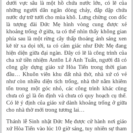
dưới vực sâu là một hồ chứa nước lớn, có lẽ của
những người dân ngăn dòng chảy, đắp dập chứa
nước dự trữ tưới cho mùa khô. Lưng chừng con dốc
là tượng đài Đức Mẹ hình vòng cung được xẻ
khoảng trống ở giữa, ta có thể nhìn thấy không gian
phía sau là một rừng cây thấp thoáng ánh sáng xen
kẽ từ xa dọi tới, ta có cảm giác như Đức Mẹ đang
hiện diện giữa đại ngàn. Đây có lẽ là công trình của
cha xứ tiền nhiệm Antôn Lê Anh Tuấn, người đã có
công gầy dựng giáo xứ Hòa Tiến trong thời gian
đầu… Khuôn viên khu đất nhà thờ, nhà xứ có vẻ
như còn nhiều diện tích trống, nhà thờ nằm khiêm
tốn trong một góc nhỏ, các công trình khác cũng
chưa có gì là ổn định và chưa có quy hoạch cụ thể.
Có lẽ ý định của giáo xứ dành khoảng trống ở giữa
cho nhà thờ mới trong tương lai…
Thánh lễ Sinh nhật Đức Mẹ được cử hành nơi giáo
xứ Hòa Tiến vào lúc 10 giờ sáng, tuy nhiên sự tham