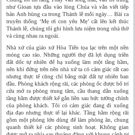
như Gioan tựa đầu vào lòng Chúa và vẫn viết tiếp
bản Anh hùng ca trong Thánh lễ mỗi ngày… Bài ca
truyền thống ‘Mẹ ơi con yêu Mẹ’ cất lên kết thúc
Thánh lễ, chúng tôi ghi hình lưu niệm trong nhà thờ
và cùng nhau ra ngoài.
Nhà xứ của giáo xứ Hòa Tiến tọa lạc trên một nền
móng cao ráo. Những người thợ đã lợi dụng triền
đất dốc tự nhiên để hạ xuống làm một tầng hầm,
nên khi đứng trên nền nhà xứ ta có cảm giác rất cao
nhưng thực tế cũng chỉ bằng mặt đất tự nhiên ban
đầu. Phòng khách rộng rãi, các phòng ốc được bố trí
cửa mở ra phòng trung tâm, cầu thang dẫn xuống
tầng hầm được thiết kế gắn liền sau bức tường chính
của phòng khách. Tôi có cảm giác đang đi xuống
địa đạo nhưng thực tế lại khác. Tầng hầm rộng rãi
gồm một phòng lớn dùng để làm phòng ăn, chung
quanh thiết kế các phòng sinh hoạt. Không gian
được mở ra phía sau thoáng đãng với khung cảnh tự