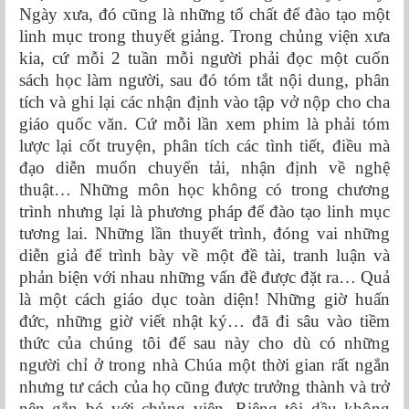
Ngày xưa, đó cũng là những tố chất để đào tạo một
linh mục trong thuyết giảng. Trong chủng viện xưa
kia, cứ mỗi 2 tuần mỗi người phải đọc một cuốn
sách học làm người, sau đó tóm tắt nội dung, phân
tích và ghi lại các nhận định vào tập vở nộp cho cha
giáo quốc văn. Cứ mỗi lần xem phim là phải tóm
lược lại cốt truyện, phân tích các tình tiết, điều mà
đạo diễn muốn chuyển tải, nhận định về nghệ
thuật… Những môn học không có trong chương
trình nhưng lại là phương pháp để đào tạo linh mục
tương lai. Những lần thuyết trình, đóng vai những
diễn giả để trình bày về một đề tài, tranh luận và
phản biện với nhau những vấn đề được đặt ra… Quả
là một cách giáo dục toàn diện! Những giờ huấn
đức, những giờ viết nhật ký… đã đi sâu vào tiềm
thức của chúng tôi để sau này cho dù có những
người chỉ ở trong nhà Chúa một thời gian rất ngắn
nhưng tư cách của họ cũng được trưởng thành và trở
nên gắn bó với chủng viện. Riêng tôi dầu không