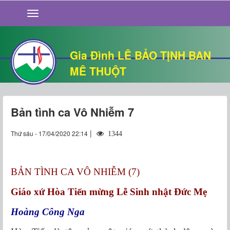
GIỚI THIỆU
TIN TỨC
SỐNG ĐẠO
Gia Đình LÊ BẢO TỊNH BAN
CHUYỆN NHÀ
MÊ THUỘT
QUÁN VĂN
THƯ GIÃN
Bản tình ca Vô Nhiễm 7
|
Thứ sáu - 17/04/2020 22:14
1344
BẢN TÌNH CA VÔ NHIỄM (7)
Giáo xứ Hòa Tiến mừng Lễ Sinh nhật Đức Mẹ
Hoàng Công Nga