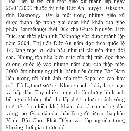
Hòa Tiến là tên của một giáo xứ thành lập ngày
25/01/2005 thuộc thị trấn Đức An, huyện Daksong,
tỉnh Daknong. Đây là một trong những giáo xứ
được thành lập trong giai đoạn khó khăn của giáo
phận Banmêthuột thời Đức cha Giuse Nguyễn Tích
Đức, sau thời gian tỉnh Daknong vừa được thành lập
năm 2004. Thị trấn Đức An nằm dọc theo quốc lộ
14, làng mạc, cư dân hầu như rải rác trên đỉnh đồi
cao. Những tòa nhà kiến trúc của thị trấn dọc theo
đường quốc lộ vào những năm đầu của thập niên
2000 làm những người lữ hành trên đường Bắc Nam
liên tưởng tới hình ảnh của một Sapa rẻo cao hay
một Đà Lạt mờ sương. Khung cảnh ở đây lãng mạn
và hấp dẫn. Tuy nhiên cũng chỉ là những hình ảnh
bề ngoài không thể che lấp được những cảnh sống
thực tế còn nhiều khó khăn của bà con nông dân
vùng cao. Giáo dân đa phần là người từ các địa phận
Vinh, Bùi Chu, Phát Diệm vào lập nghiệp trong
khoảng thời gian trước đó…