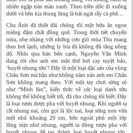
nhiên ngập tràn màu xanh. Theo triền dốc đi xuống
dưới và bên kia thung lũng là bát ngát rẫy cà phê…
Cha Ánh đã thiết đãi chúng tôi một bữa ăn ngon
miệng đậm chất đồng quê. Trong thời tiết chuyển
mùa, nhẹ nhàng với những cơn gió mùa Thu mang
theo hơi lạnh, những ly bia đá không đủ tăng nồng
độ. Nhìn qua bàn bên cạnh, Nguyễn Văn Minh
đang rót cho anh em một thứ hơi cay tuyệt hảo,
‘huyết nhung tửu’! Đây là một loại đặc sản của vùng
Châu Sơn mà hầu như không năm nào anh em Châu
Sơn không mang theo. Với một tay chơi sừng sỏ
như “Minh lùn”, kiến thức về các loại danh tửu
không thể không biết tới, đã cho chúng tôi biết: Đây
là loại rượu được pha với huyết nhung. Khi người ta
cắt nhung nai, còn gọi là lộc nai, loại sừng non vừa
mới nhú khoảng 20 cm, bên ngoài phủ một lớp
lông mịn như nhung, người ta dùng rượu pha với
huyết nhung để tạo thành loại huyết nhung tửu.