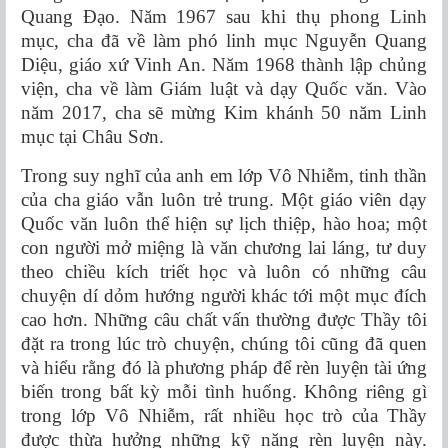
Quang Đạo. Năm 1967 sau khi thụ phong Linh
mục, cha đã về làm phó linh mục Nguyễn Quang
Diệu, giáo xứ Vinh An. Năm 1968 thành lập chủng
viện, cha về làm Giám luật và dạy Quốc văn. Vào
năm 2017, cha sẽ mừng Kim khánh 50 năm Linh
mục tại Châu Sơn.
Trong suy nghĩ của anh em lớp Vô Nhiễm, tinh thần
của cha giáo vẫn luôn trẻ trung. Một giáo viên dạy
Quốc văn luôn thể hiện sự lịch thiệp, hào hoa; một
con người mở miệng là văn chương lai láng, tư duy
theo chiều kích triết học và luôn có những câu
chuyện dí dỏm hướng người khác tới một mục đích
cao hơn. Những câu chất vấn thường được Thầy tôi
đặt ra trong lúc trò chuyện, chúng tôi cũng đã quen
và hiểu rằng đó là phương pháp để rèn luyện tài ứng
biến trong bất kỳ mỗi tình huống. Không riêng gì
trong lớp Vô Nhiễm, rất nhiều học trò của Thầy
được thừa hưởng những kỹ năng rèn luyện này.