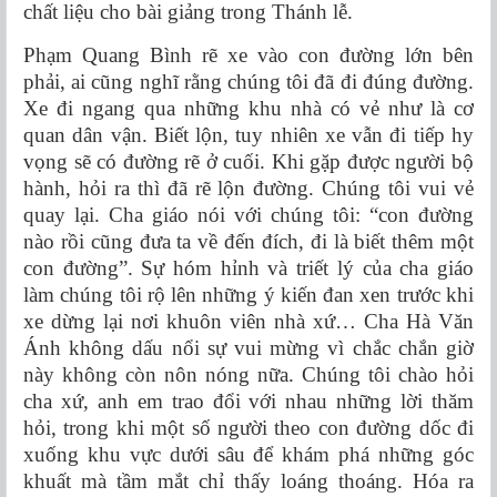
chất liệu cho bài giảng trong Thánh lễ.
Phạm Quang Bình rẽ xe vào con đường lớn bên
phải, ai cũng nghĩ rằng chúng tôi đã đi đúng đường.
Xe đi ngang qua những khu nhà có vẻ như là cơ
quan dân vận. Biết lộn, tuy nhiên xe vẫn đi tiếp hy
vọng sẽ có đường rẽ ở cuối. Khi gặp được người bộ
hành, hỏi ra thì đã rẽ lộn đường. Chúng tôi vui vẻ
quay lại. Cha giáo nói với chúng tôi: “con đường
nào rồi cũng đưa ta về đến đích, đi là biết thêm một
con đường”. Sự hóm hỉnh và triết lý của cha giáo
làm chúng tôi rộ lên những ý kiến đan xen trước khi
xe dừng lại nơi khuôn viên nhà xứ… Cha Hà Văn
Ánh không dấu nổi sự vui mừng vì chắc chắn giờ
này không còn nôn nóng nữa. Chúng tôi chào hỏi
cha xứ, anh em trao đổi với nhau những lời thăm
hỏi, trong khi một số người theo con đường dốc đi
xuống khu vực dưới sâu để khám phá những góc
khuất mà tầm mắt chỉ thấy loáng thoáng. Hóa ra