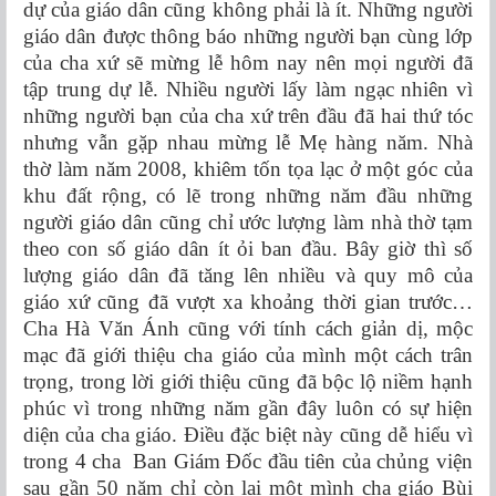
dự của giáo dân cũng không phải là ít. Những người
giáo dân được thông báo những người bạn cùng lớp
của cha xứ sẽ mừng lễ hôm nay nên mọi người đã
tập trung dự lễ. Nhiều người lấy làm ngạc nhiên vì
những người bạn của cha xứ trên đầu đã hai thứ tóc
nhưng vẫn gặp nhau mừng lễ Mẹ hàng năm. Nhà
thờ làm năm 2008, khiêm tốn tọa lạc ở một góc của
khu đất rộng, có lẽ trong những năm đầu những
người giáo dân cũng chỉ ước lượng làm nhà thờ tạm
theo con số giáo dân ít ỏi ban đầu. Bây giờ thì số
lượng giáo dân đã tăng lên nhiều và quy mô của
giáo xứ cũng đã vượt xa khoảng thời gian trước…
Cha Hà Văn Ánh cũng với tính cách giản dị, mộc
mạc đã giới thiệu cha giáo của mình một cách trân
trọng, trong lời giới thiệu cũng đã bộc lộ niềm hạnh
phúc vì trong những năm gần đây luôn có sự hiện
diện của cha giáo. Điều đặc biệt này cũng dễ hiểu vì
trong 4 cha Ban Giám Đốc đầu tiên của chủng viện
sau gần 50 năm chỉ còn lại một mình cha giáo Bùi