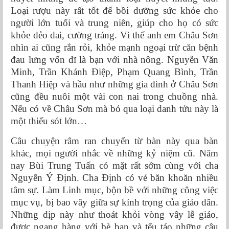
Loại rượu này rất tốt để bồi dưỡng sức khỏe cho
người lớn tuổi và trung niên, giúp cho họ có sức
khỏe dẻo dai, cường tráng. Vì thế anh em Châu Sơn
nhìn ai cũng rắn rỏi, khỏe mạnh ngoại trừ căn bệnh
đau lưng vốn dĩ là bạn với nhà nông. Nguyễn Văn
Minh, Trần Khánh Điệp, Phạm Quang Bình, Trần
Thanh Hiệp và hầu như những gia đình ở Châu Sơn
cũng đều nuôi một vài con nai trong chuồng nhà.
Nếu có về Châu Sơn mà bỏ qua loại danh tửu này là
một thiếu sót lớn…
Câu chuyện râm ran chuyển từ bàn này qua bàn
khác, mọi người nhắc về những kỷ niệm cũ. Năm
nay Bùi Trung Tuấn có mặt rất sớm cùng với cha
Nguyễn Ý Định. Cha Định có vẻ băn khoăn nhiều
tâm sự. Làm Linh mục, bộn bề với những công việc
mục vụ, bị bao vây giữa sự kính trọng của giáo dân.
Những dịp này như thoát khỏi vòng vây lễ giáo,
được ngang hàng với bè bạn và tếu táo những câu