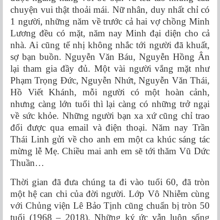
chuyện vui thật thoải mái. Nữ nhân, duy nhất chỉ có
1 người, những năm về trước cả hai vợ chồng Minh
Lương đều có mặt, năm nay Minh đại diện cho cả
nhà. Ai cũng tế nhị không nhắc tới người đã khuất,
sợ bạn buồn. Nguyễn Văn Báu, Nguyễn Hồng Ân
lại tham gia đầy đủ. Một vài người vắng mặt như
Phạm Trọng Đức, Nguyễn Nhứt, Nguyễn Văn Thái,
Hồ Viết Khánh, mỗi người có một hoàn cảnh,
nhưng càng lớn tuổi thì lại càng có những trở ngại
về sức khỏe. Những người bạn xa xứ cũng chỉ trao
đổi được qua email và điện thoại. Năm nay Trần
Thái Linh gửi về cho anh em một ca khúc sáng tác
mừng lễ Mẹ. Chiều mai anh em sẽ tới thăm Vũ Dức
Thuần…
Thời gian đã đưa chúng ta đi vào tuổi 60, đã tròn
một hệ can chi của đời người. Lớp Vô Nhiễm cùng
với Chủng viện Lê Bảo Tịnh cũng chuẩn bị tròn 50
tuổi (1968 – 2018). Những ký ức vẫn luôn sống