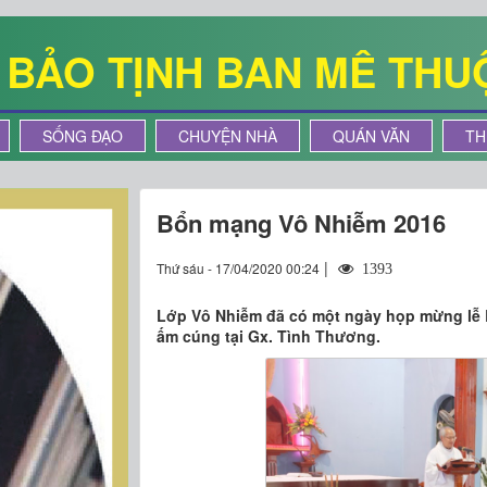
Ê BẢO TỊNH BAN MÊ THU
SỐNG ĐẠO
CHUYỆN NHÀ
QUÁN VĂN
TH
Bổn mạng Vô Nhiễm 2016
|
Thứ sáu - 17/04/2020 00:24
1393
Lớp Vô Nhiễm đã có một ngày họp mừng lễ 
ấm cúng tại Gx. Tình Thương.