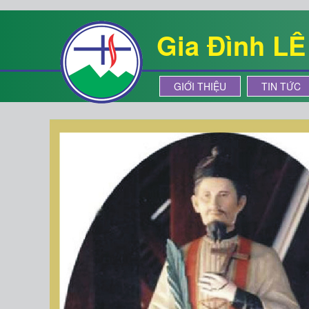
Gia Đình L
GIỚI THIỆU
TIN TỨC