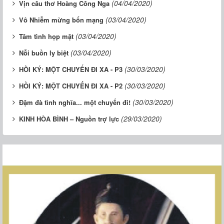
(04/04/2020)
Vịn câu thơ Hoàng Công Nga
(03/04/2020)
Vô Nhiễm mừng bổn mạng
(03/04/2020)
Tâm tình họp mặt
(03/04/2020)
Nỗi buồn ly biệt
(30/03/2020)
HỒI KÝ: MỘT CHUYẾN ĐI XA - P3
(30/03/2020)
HỒI KÝ: MỘT CHUYẾN ĐI XA - P2
(30/03/2020)
Đậm đà tình nghĩa... một chuyến đi!
(29/03/2020)
KINH HÒA BÌNH – Nguồn trợ lực