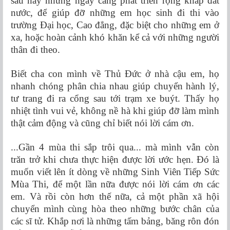
sau này nhưng ngày càng phát triển rộng khắp đất
nước, để giúp đỡ những em học sinh đi thi vào
trường Đại học, Cao đẳng, đặc biệt cho những em ở
xa, hoặc hoàn cảnh khó khăn kể cả với những người
thân đi theo.
Biết cha con mình về Thủ Đức ở nhà cậu em, họ
nhanh chóng phân chia nhau giúp chuyển hành lý,
tư trang đi ra cổng sau tới trạm xe buýt. Thấy họ
nhiệt tình vui vẻ, không nề hà khi giúp đỡ làm mình
thật cảm động và cũng chỉ biết nói lời cám ơn.
...Gần 4 mùa thi sắp trôi qua... mà mình vẫn còn
trăn trở khi chưa thực hiện được lời ước hẹn. Đó là
muốn viết lên ít dòng về những Sinh Viên Tiếp Sức
Mùa Thi, để một lần nữa được nói lời cám ơn các
em. Và rồi còn hơn thế nữa, cả một phần xã hội
chuyển mình cùng hòa theo những bước chân của
các sĩ tử. Khắp nơi là những tấm bảng, băng rôn đón