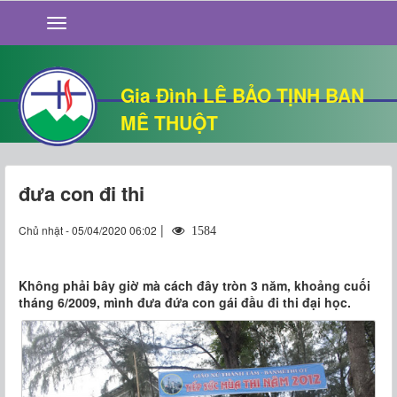
GIỚI THIỆU
TIN TỨC
SỐNG ĐẠO
Gia Đình LÊ BẢO TỊNH BAN
CHUYỆN NHÀ
MÊ THUỘT
QUÁN VĂN
THƯ GIÃN
đưa con đi thi
|
Chủ nhật - 05/04/2020 06:02
1584
Không phải bây giờ mà cách đây tròn 3 năm, khoảng cuối
tháng 6/2009, mình đưa đứa con gái đầu đi thi đại học.