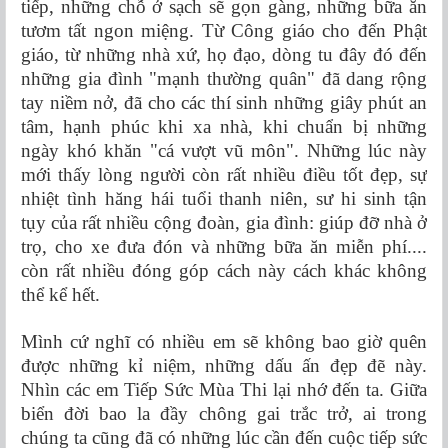
tiếp, những chỗ ở sạch sẽ gọn gàng, những bữa ăn
tươm tất ngon miệng. Từ Công giáo cho đến Phật
giáo, từ những nhà xứ, họ đạo, dòng tu đây đó đến
những gia đình "mạnh thường quân" đã dang rộng
tay niềm nở, đã cho các thí sinh những giây phút an
tâm, hạnh phúc khi xa nhà, khi chuẩn bị những
ngày khó khăn "cá vượt vũ môn". Những lúc này
mới thấy lòng người còn rất nhiều điều tốt đẹp, sự
nhiệt tình hăng hái tuổi thanh niên, sư hi sinh tận
tụy của rất nhiều cộng đoàn, gia đình: giúp đỡ nhà ở
trọ, cho xe đưa đón và những bữa ăn miễn phí....
còn rất nhiều đóng góp cách này cách khác không
thể kể hết.
Mình cứ nghĩ có nhiều em sẽ không bao giờ quên
được những kỉ niệm, những dấu ấn đẹp đẽ này.
Nhìn các em Tiếp Sức Mùa Thi lại nhớ đến ta. Giữa
biển đời bao la đầy chông gai trắc trở, ai trong
chúng ta cũng đã có những lúc cần đến cuộc tiếp sức