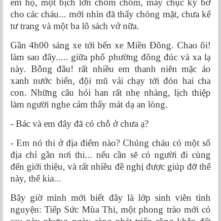
em họ, một bịch lớn chôm chôm, mấy chục ký bơ
cho các cháu... mới nhìn đã thấy chóng mặt, chưa kể
tư trang và một ba lô sách vở nữa.
Gần 4h00 sáng xe tới bến xe Miền Đông. Chao ôi!
làm sao đây..... giữa phố phường đông đúc và xa lạ
này. Bỗng đâu! rất nhiều em thanh niên mặc áo
xanh nước biển, đội mũ vải chạy tới đón hai cha
con. Những câu hỏi han rất nhẹ nhàng, lịch thiệp
làm người nghe cảm thấy mát dạ an lòng.
- Bác và em đây đã có chỗ ở chưa ạ?
- Em nó thi ở địa điểm nào? Chúng cháu có một số
địa chỉ gần nơi thi... nếu cần sẽ có người đi cùng
đến giới thiệu, và rất nhiều đề nghị được giúp đỡ thế
này, thế kia...
Bây giờ mình mới biết đây là lớp sinh viên tình
nguyện: Tiếp Sức Mùa Thi, một phong trào mới có