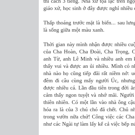
thì cách 3 tiếng. Nhà xứ tọa lạc trên ng
giáo xứ, học sinh ở đây được nghỉ nhiều 
Thấp thoáng trước mặt là biển... sau lư
là sống giữa một màu xanh.
Thời gian này mình nhận được nhiều cuộ
của Cha Hoàn, Cha Đoài, Cha Trọng, C
anh Từ, anh Lê Minh và nhiều anh em k
thấy vui và được an ủi nhiều. Mình có 
nhà nào họ cũng tiếp đãi rất niềm nở: u
đêm đi câu cùng mấy người Úc, nhưng
được nhiều cá. Lần đầu tiên trong đời 
cảm thấy ngon tuyệt và nhớ mãi. Người
thiên nhiên. Có một lần vào nhà ông cậu 
hóa ra là của 3 chú chó đã chết. Chủ 
trong vườn nữa chứ! Công việc các Cha
như các Ngài tự làm lấy kể cả việc bếp 