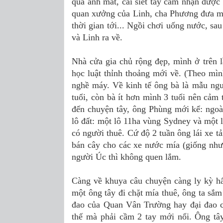
qua ánh mắt, cái siết tay cảm nhận đượ
quan xưởng của Linh, cha Phương đưa mì
thời gian tới... Ngồi chơi uống nước, s
và Linh ra về.
Nhà cửa gia chủ rộng đẹp, mình ở trên l
học luật thỉnh thoảng mới về. (Theo mình
nghề máy. Về kinh tế ông bà là mẫu ngư
tuổi, còn bà ít hơn mình 3 tuổi nên cảm 
đến chuyện tây, ông Phùng mới kể: ngoà
lô đất: một lô 11ha vùng Sydney và một 
có người thuê. Cứ độ 2 tuần ông lái xe t
bán cây cho các xe nước mía (giống như
người Úc thì không quen lắm.
Càng về khuya câu chuyện càng ly kỳ hấ
một ông tây đi chặt mía thuê, ông ta sắ
đao của Quan Vân Trường hay đại đao c
thế mà phải cầm 2 tay mới nổi. Ông tâ