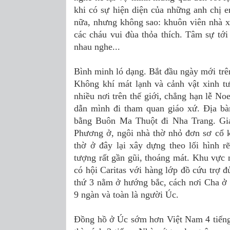
khi có sự hiện diện của những anh chị 
nữa, nhưng không sao: khuôn viên nhà xứ
các cháu vui đùa thỏa thích. Tâm sự tới
nhau nghe...
Bình minh ló dạng. Bắt đầu ngày mới trê
Không khí mát lạnh và cảnh vật xinh t
nhiều nơi trên thế giới, chẳng hạn lễ No
dẫn mình đi tham quan giáo xứ. Địa bà
bằng Buôn Ma Thuột đi Nha Trang. Giá
Phương ở, ngôi nhà thờ nhỏ đơn sơ cổ k
thờ ở đây lại xây dựng theo lối hình r
tượng rất gần gũi, thoáng mát. Khu vực n
có hội Caritas với hàng lớp đồ cứu trợ đ
thứ 3 nằm ở hướng bắc, cách nơi Cha ở 
9 ngàn và toàn là người Úc.
Đồng hồ ở Úc sớm hơn Việt Nam 4 tiếng,