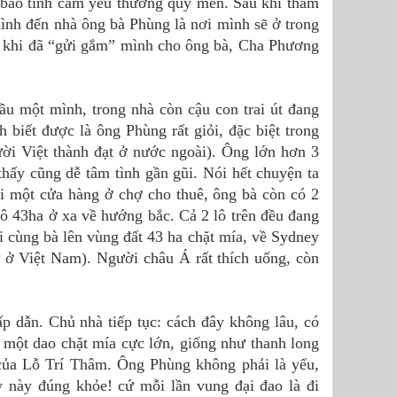
c bao tình cảm yêu thương quý mến. Sau khi tham
nh đến nhà ông bà Phùng là nơi mình sẽ ở trong
au khi đã “gửi gắm” mình cho ông bà, Cha Phương
ầu một mình, trong nhà còn cậu con trai út đang
 biết được là ông Phùng rất giỏi, đặc biệt trong
ời Việt thành đạt ở nước ngoài). Ông lớn hơn 3
thấy cũng dễ tâm tình gần gũi. Nói hết chuyện ta
i một cửa hàng ở chợ cho thuê, ông bà còn có 2
lô 43ha ở xa về hướng bắc. Cả 2 lô trên đều đang
ải cùng bà lên vùng đất 43 ha chặt mía, về Sydney
 ở Việt Nam). Người châu Á rất thích uống, còn
p dẫn. Chủ nhà tiếp tục: cách đây không lâu, có
m một dao chặt mía cực lớn, giống như thanh long
ủa Lỗ Trí Thâm. Ông Phùng không phải là yếu,
y này đúng khỏe! cứ mỗi lần vung đại đao là đi