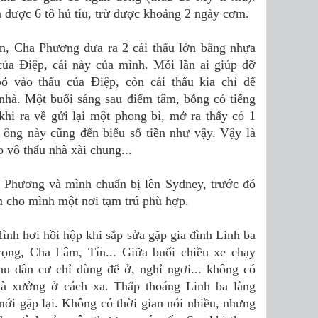
 được 6 tô hủ tíu, trừ được khoảng 2 ngày cơm.
iền, Cha Phương đưa ra 2 cái thẩu lớn bằng nhựa
 của Điệp, cái này của mình. Mỗi lần ai giúp đỡ
ỏ vào thẩu của Điệp, còn cái thẩu kia chỉ để
 nhà. Một buổi sáng sau điểm tâm, bỗng có tiếng
hi ra về gửi lại một phong bì, mở ra thấy có 1
ng này cũng đến biếu số tiền như vậy. Vậy là
o vô thẩu nhà xài chung...
 Phương và mình chuẩn bị lên Sydney, trước đó
ìm cho mình một nơi tạm trú phù hợp.
ình hơi hồi hộp khi sắp sửa gặp gia đình Linh ba
ọng, Cha Lâm, Tín... Giữa buổi chiều xe chạy
u dân cư chỉ dùng để ở, nghỉ ngơi... không có
hà xưởng ở cách xa. Thấp thoáng Linh ba làng
i gặp lại. Không có thời gian nói nhiều, nhưng