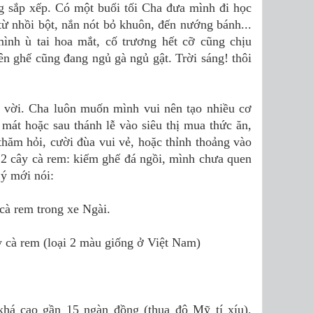
 sắp xếp. Có một buổi tối Cha đưa mình đi học
từ nhồi bột, nắn nót bỏ khuôn, đến nướng bánh...
mình ù tai hoa mắt, cố trương hết cỡ cũng chịu
n ghế cũng đang ngủ gà ngủ gật. Trời sáng! thôi
 vời. Cha luôn muốn mình vui nên tạo nhiều cơ
g mát hoặc sau thánh lễ vào siêu thị mua thức ăn,
thăm hỏi, cười đùa vui vẻ, hoặc thỉnh thoảng vào
 2 cây cà rem: kiếm ghế đá ngồi, mình chưa quen
 ý mới nói:
cà rem trong xe Ngài.
y cà rem (loại 2 màu giống ở Việt Nam)
khá cao gần 15 ngàn đồng (thua đô Mỹ tí xíu).