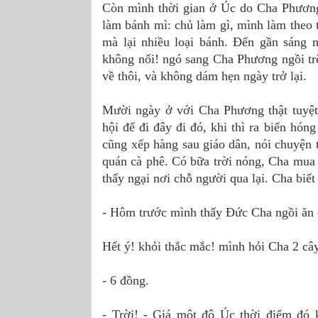
Còn mình thời gian ở Úc do Cha Phương
làm bánh mì: chủ làm gì, mình làm theo 
mà lại nhiều loại bánh. Đến gần sáng 
không nổi! ngó sang Cha Phương ngồi trê
về thôi, và không dám hẹn ngày trở lại.
Mười ngày ở với Cha Phương thật tuyệt
hội để đi đây đi đó, khi thì ra biển hón
cũng xếp hàng sau giáo dân, nói chuyện 
quán cà phê. Có bữa trời nóng, Cha mua
thấy ngại nơi chỗ người qua lại. Cha biết
- Hôm trước mình thấy Đức Cha ngồi ăn 
Hết ý! khỏi thắc mắc! mình hỏi Cha 2 câ
- 6 đồng.
- Trời! - Giá một đô Úc thời điểm đó 