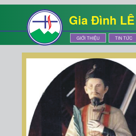
Gia Đình L
GIỚI THIỆU
TIN TỨC