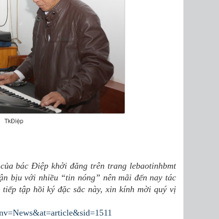
TkĐiệp
 bác Điệp khởi đăng trên trang lebaotinhbmt
ận bịu với nhiều “tin nóng” nên mãi đến nay tác
tiếp tập hồi ký đặc sắc này, xin kính mời quý vị
?nv=News&at=article&sid=1511