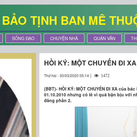
Ê BẢO TỊNH BAN MÊ THU
SỐNG ĐẠO
CHUYỆN NHÀ
QUÁN VĂN
TH
HỒI KÝ: MỘT CHUYẾN ĐI XA 
|
Thứ hai - 30/03/2020 05:14
1472
(BBT)- HỒI KÝ: MỘT CHUYẾN ĐI XA của bác Đ
01.10.2010 nhưng có lẽ vì quá bận bịu với n
đăng phần 2.