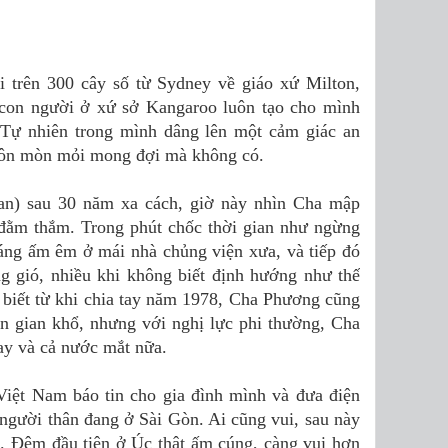
 trên 300 cây số từ Sydney về giáo xứ Milton,
con người ở xứ sở Kangaroo luôn tạo cho mình
. Tự nhiên trong mình dâng lên một cảm giác an
luôn mòn mỏi mong đợi mà không có.
n) sau 30 năm xa cách, giờ này nhìn Cha mập
 đằm thắm. Trong phút chốc thời gian như ngừng
háng ấm êm ở mái nhà chủng viện xưa, và tiếp đó
ng gió, nhiều khi không biết định hướng như thế
 biết từ khi chia tay năm 1978, Cha Phương cũng
ên gian khổ, nhưng với nghị lực phi thường, Cha
ay và cả nước mắt nữa.
Việt Nam báo tin cho gia đình mình và đưa điện
 người thân đang ở Sài Gòn. Ai cũng vui, sau này
ệ. Đêm đầu tiên ở Úc thật ấm cúng, càng vui hơn