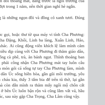
ọn đồi thoáng mát, đằng trước là ngôi trường của
đợt trong 1 năm, nên thời gian nghỉ hè ngắn.
ng là những ngọn đồi và đồng cỏ xanh tươi. Đúng
c gọi, hoặc thư từ qua máy vi tính Cha Phương:
ha Đặng, Khôi, Linh ba làng, Xuân Linh, Hảo,
hác. Ai cũng động viên khích lệ làm mình cảm
nhiều dịp cùng với Cha Phương đi thăm giáo dân,
ống cà phê, trà, ăn bánh ngọt. Thỉnh thoảng ban
 phải công nhận Cha Phương mát tay luôn câu
ăn món gỏi cá sống tự tay Cha Phương làm, mình
 dân Úc sống hiền hòa, gần gũi môi trường, yêu
cháu kia, thấy 3 tấm bia để trên tủ thờ, lại gần
nhà còn dẫn mình ra thăm mấy ngôi mộ chôn cất
 ở bên Úc luôn bận rộn và cũng lắm vất vả, hầu
núc, sau này gặp Cha Trọng, Cha Lâm cũng vậy.