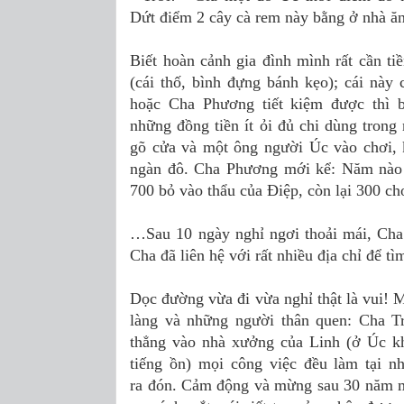
Dứt điểm 2 cây cà rem này bằng ở nhà ăn
Biết hoàn cảnh gia đình mình rất cần t
(cái thố, bình đựng bánh kẹo); cái này
hoặc Cha Phương tiết kiệm được thì b
những đồng tiền ít ỏi đủ chi dùng trong
gõ cửa và một ông người Úc vào chơi, k
ngàn đô. Cha Phương mới kể: Năm nào ô
700 bỏ vào thẩu của Điệp, còn lại 300 ch
…Sau 10 ngày nghỉ ngơi thoải mái, Cha
Cha đã liên hệ với rất nhiều địa chỉ để t
Dọc đường vừa đi vừa nghỉ thật là vui! M
làng và những người thân quen: Cha Tr
thẳng vào nhà xưởng của Linh (ở Úc kh
tiếng ồn) mọi công việc đều làm tại n
ra đón. Cảm động và mừng sau 30 năm mớ