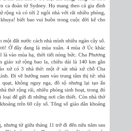
em ca đoàn từ Sydney. Họ mang theo cả gia đình
 rộng và có tới 2 ngôi nhà với rất nhiều phòng,
 khuya! biết bao vui buồn trong cuộc đời kể cho
n một đất nước cách nhà mình nhiều ngàn cây số.
ươi! Ở đây đang là mùa xuân. 4 mùa ở Úc khác
el là vào mùa hạ, thời tiết nóng bức. Cha Phương
n giáo xứ rộng bao la, chiều dài là 140 km gần
o xứ có 3 nhà thờ: một ở sát nhà xứ chỗ Cha
ính. Đi về hướng nam vào trung tâm thị tứ: nhà
ẽ quạt, không nguy nga, đồ sộ nhưng lại tạo ấn
hà thờ rộng rãi, nhiều phòng sinh hoạt, trong đó
ủ loại để gửi đi những nơi cần thiết. Còn nhà thờ
khoảng trên 60 cây số. Tổng số giáo dân khoảng
 nhưng từ giữa tháng 11 trở đi đến nửa năm sau