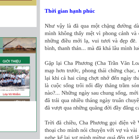
Thời gian hạnh phúc
Như vậy là đã qua một chặng đường dài
mình không thấy mệt vì phong cảnh và 
những điều mới lạ, vui tươi và đẹp đẽ
bình, thanh thản... mà đã khá lâu mình 
Gặp lại Cha Phương (Cha Trần Văn Loa
mạp hơn trước, phong thái chững chạc,
lại khi cả hai cùng chợt nhớ đến ngày t
là cuộc sống trôi nổi đầy thăng trầm só
nào?... Những ngày sau chung sống, mới
đã trải qua nhiều tháng ngày truân chuy
đã vượt qua những quãng đời đầy đắng c
Trời đã chiều, Cha Phương gọi điện về 
thoại cho mình nói chuyện với vợ và vài
nghe kể lại vợ mình mừng quá đến rơi l