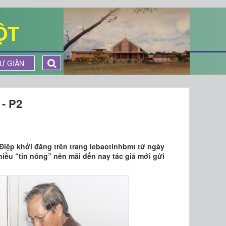
ỘT
Ư GIÃN
- P2
iệp khởi đăng trên trang lebaotinhbmt từ ngày
hiều “tin nóng” nên mãi đến nay tác giả mới gửi