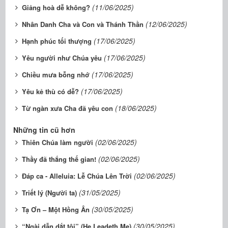
(11/06/2025)
Giảng hoà dễ không?
(12/06/2025)
Nhân Danh Cha và Con và Thánh Thần
(17/06/2025)
Hạnh phúc tối thượng
(17/06/2025)
Yêu người như Chúa yêu
(17/06/2025)
Chiều mưa bỗng nhớ
(17/06/2025)
Yêu kẻ thù có dễ?
(18/06/2025)
Từ ngàn xưa Cha đã yêu con
Những tin cũ hơn
(02/06/2025)
Thiên Chúa làm người
(02/06/2025)
Thầy đã thắng thế gian!
(02/06/2025)
Đáp ca - Alleluia: Lễ Chúa Lên Trời
(31/05/2025)
Triết lý (Người ta)
(30/05/2025)
Tạ Ơn – Một Hồng Ân
(30/05/2025)
“Ngài dẫn dắt tôi” (He Leadeth Me)