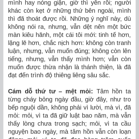
mình hay nóng giận, giờ thì yên rồi; người
khác còn kẹt ở những thứ bên ngoài, mình
thì đã thoát được rồi. Những ý nghĩ này, dù
không nói ra, nhưng, vẫn dệt nên một bức
màn kiêu hãnh, một cái tôi mới: tinh tế hơn,
lặng lẽ hơn, chắc nịch hơn: không còn tranh
luận, nhưng, vẫn muốn đúng; không còn lên
tiếng, nhưng, vẫn thấy mình hơn; vẫn còn
muốn được thừa nhận là thánh thiện, là đã
đạt đến trình độ thiêng liêng sâu sắc.
Cám dỗ thứ tư – mệt mỏi:
Tâm hồn ta
từng cháy bỏng ngày đầu, giờ đây, như tro
bếp nguội dần, không phải vì lười, mà vì, đã
mỏi: mỏi, vì ta đã giữ luật bao năm, mà vẫn
thấy lòng chưa trong sạch; mỏi, vì ta cầu
nguyện bao ngày, mà tâm hồn vẫn còn loạn