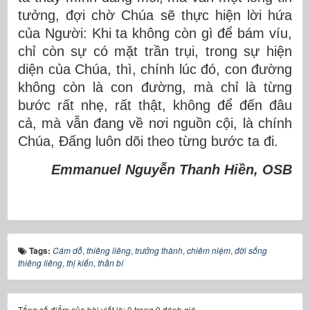
tưởng, đợi chờ Chúa sẽ thực hiện lời hứa
của Người: Khi ta không còn gì để bám víu,
chỉ còn sự có mặt trần trụi, trong sự hiện
diện của Chúa, thì, chính lúc đó, con đường
không còn là con đường, mà chỉ là từng
bước rất nhẹ, rất thật, không để đến đâu
cả, mà vẫn đang về nơi nguồn cội, là chính
Chúa, Đấng luôn dõi theo từng bước ta đi.
Emmanuel Nguyễn Thanh Hiền, OSB
Tags:
Cám dỗ
,
thiêng liêng
,
trưởng thành
,
chiêm niệm
,
đời sống
thiêng liêng
,
thị kiến
,
thần bí
Tổng số điểm của bài viết là: 0 trong 0 đánh giá