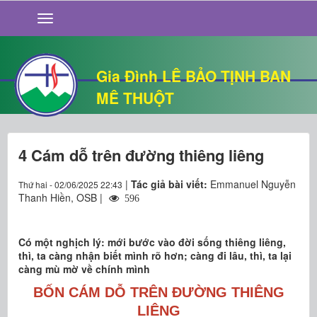
GIỚI THIỆU
TIN TỨC
SỐNG ĐẠO
Gia Đình LÊ BẢO TỊNH BAN
CHUYỆN NHÀ
MÊ THUỘT
QUÁN VĂN
THƯ GIÃN
4 Cám dỗ trên đường thiêng liêng
|
Tác giả bài viết:
Emmanuel Nguyễn
Thứ hai - 02/06/2025 22:43
Thanh Hiền, OSB |
596
Có một nghịch lý: mới bước vào đời sống thiêng liêng,
thì, ta càng nhận biết mình rõ hơn; càng đi lâu, thì, ta lại
càng mù mờ về chính mình
BỐN CÁM DỖ TRÊN ĐƯỜNG THIÊNG
LIÊNG