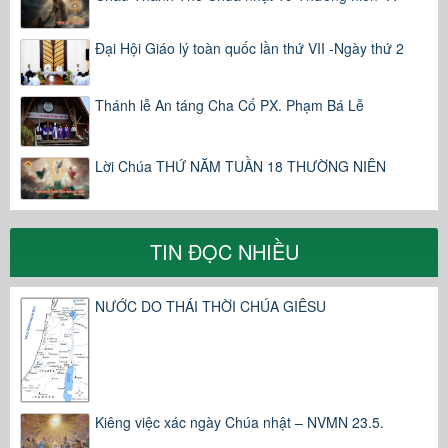
Đại Hội Giáo lý toàn quốc lần thứ VII -Ngày thứ 2
Thánh lễ An táng Cha Cố PX. Phạm Bá Lễ
Lời Chúa THỨ NĂM TUẦN 18 THƯỜNG NIÊN
TIN ĐỌC NHIỀU
NƯỚC DO THÁI THỜI CHÚA GIÊSU
Kiêng việc xác ngày Chúa nhật – NVMN 23.5.