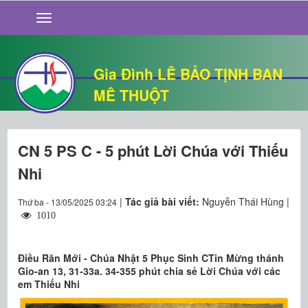
GIỚI THIỆU
TIN TỨC
SỐNG ĐẠO
Gia Đình LÊ BẢO TỊNH BAN
CHUYỆN NHÀ
MÊ THUỘT
QUÁN VĂN
THƯ GIÃN
CN 5 PS C - 5 phút Lời Chúa với Thiếu
Nhi
|
Tác giả bài viết:
Nguyễn Thái Hùng |
Thứ ba - 13/05/2025 03:24
1010
Điều Răn Mới - Chúa Nhật 5 Phục Sinh CTin Mừng thánh
Gio-an 13, 31-33a. 34-355 phút chia sẻ Lời Chúa với các
em Thiếu Nhi