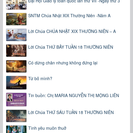
Đại Hội Giáo lý toàn quốc lần thứ VII -Ngày thứ 3
SNTM Chúa Nhật XIX Thường Niên -Năm A
Lời Chúa CHÚA NHẬT XIX THƯỜNG NIÊN – A
Lời Chúa THỨ BẢY TUẦN 18 THƯỜNG NIÊN
Có dừng chân nhưng không đứng lại
Từ bỏ mình?
Tin buồn: Chị MARIA NGUYỄN THỊ MỘNG LIÊN
Lời Chúa THỨ SÁU TUẦN 18 THƯỜNG NIÊN
Tình yêu muôn thuở