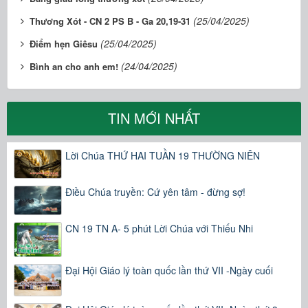
(25/04/2025)
Thương Xót - CN 2 PS B - Ga 20,19-31
(25/04/2025)
Điểm hẹn Giêsu
(24/04/2025)
Bình an cho anh em!
TIN MỚI NHẤT
Lời Chúa THỨ HAI TUẦN 19 THƯỜNG NIÊN
Điều Chúa truyền: Cứ yên tâm - đừng sợ!
CN 19 TN A- 5 phút Lời Chúa với Thiếu Nhi
Đại Hội Giáo lý toàn quốc lần thứ VII -Ngày cuối