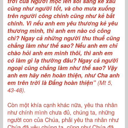
trời của Người mọc lên soi sáng kẻ xấu
cũng như người tốt, và cho mưa xuống
trên người công chính cũng như kẻ bất
chính. Vì nếu anh em yêu thương kẻ yêu
thương mình, thì anh em nào có công
chi? Ngay cả những người thu thuế cũng
chẳng làm như thế sao? Nếu anh em chỉ
chào hỏi anh em mình thôi, thì anh em
có làm gì lạ thường đâu? Ngay cả người
ngoại cũng chẳng làm như thế sao? Vậy
anh em hãy nên hoàn thiện, như Cha anh
(Mt 5,
em trên trời là Đấng hoàn thiện”
43-48).
Còn một khía cạnh khác nữa, yêu tha nhân
như chính mình chưa đủ, chúng ta, những
người con của Chúa, phải yêu tha nhân như
Chúa đã yêu chúng ta, cũng như Chúa đã