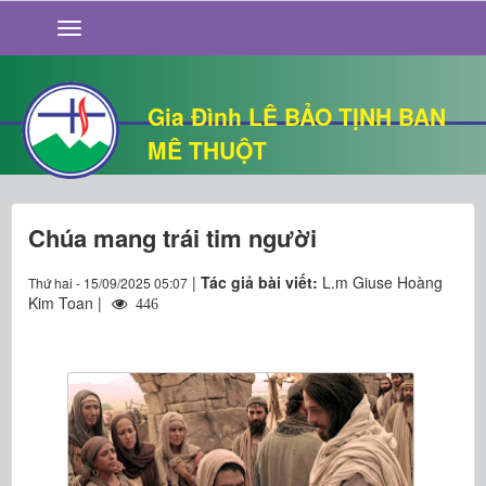
GIỚI THIỆU
TIN TỨC
SỐNG ĐẠO
Gia Đình LÊ BẢO TỊNH BAN
CHUYỆN NHÀ
MÊ THUỘT
QUÁN VĂN
THƯ GIÃN
Chúa mang trái tim người
|
Tác giả bài viết:
L.m Giuse Hoàng
Thứ hai - 15/09/2025 05:07
Kim Toan |
446