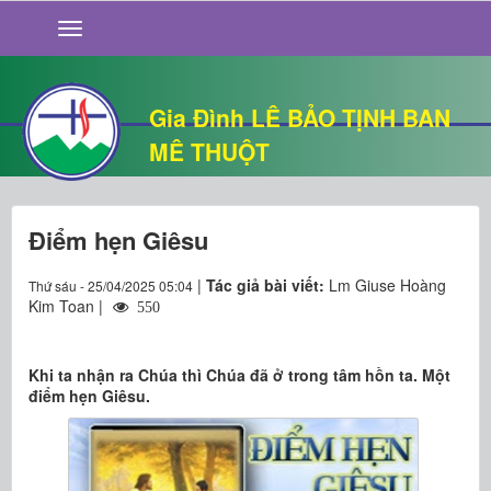
GIỚI THIỆU
TIN TỨC
SỐNG ĐẠO
Gia Đình LÊ BẢO TỊNH BAN
CHUYỆN NHÀ
MÊ THUỘT
QUÁN VĂN
THƯ GIÃN
Điểm hẹn Giêsu
|
Tác giả bài viết:
Lm Giuse Hoàng
Thứ sáu - 25/04/2025 05:04
Kim Toan |
550
Khi ta nhận ra Chúa thì Chúa đã ở trong tâm hồn ta. Một
điểm hẹn Giêsu.