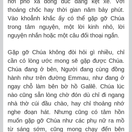
nơi phố xá đông đúc đang kẹt xe. Với
thoáng chốc hay thời gian năm bảy phút.
Vào khoẳnh khắc ấy có thể gặp gỡ Chúa
trong tâm nguyện, một lời kinh nhỏ, lời
nguyện nhắn hoặc một câu đối thoại ngắn.
Gặp gỡ Chúa không đòi hỏi gì nhiều, chỉ
cần có lòng ước mong sẽ gặp được Chúa.
Chúa đang ở bên, Người đang cùng đồng
hành như trên đường Emmau, như đang ở
ngay chỗ làm bên bờ hồ Galilê. Chúa lúc
nào cũng sẵn lòng chờ đón dù chỉ đi ngang
nhà thờ cúi đầu chào, hay chỉ thoảng nhớ
nghe
đo
ạn h
át
. Nhưng c
ũng
có tâm hồn
muốn gặp gỡ Chúa như các phụ nữ ra mồ
từ sáng sớm, cũng mong chạy đến bên