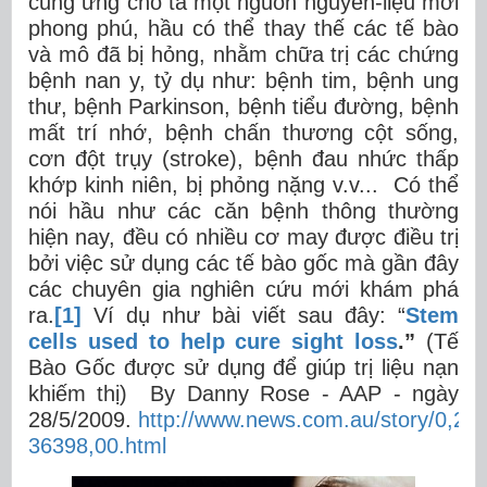
cung ứng cho ta một nguồn nguyên-liệu mới
phong phú, hầu có thể thay thế các tế bào
và mô đã bị hỏng, nhằm chữa trị các chứng
bệnh nan y, tỷ dụ như: bệnh tim, bệnh ung
thư, bệnh Parkinson, bệnh tiểu đường, bệnh
mất trí nhớ, bệnh chấn thương cột sống,
cơn đột trụy (stroke), bệnh đau nhức thấp
khớp kinh niên, bị phỏng nặng v.v... Có thể
nói hầu như các căn bệnh thông thường
hiện nay, đều có nhiều cơ may được điều trị
bởi việc sử dụng các tế bào gốc mà gần đây
các chuyên gia nghiên cứu mới khám phá
ra.
[1]
Ví dụ như bài viết sau đây: “
Stem
cells used to help cure sight loss
.”
(Tế
Bào Gốc được sử dụng để giúp trị liệu nạn
khiếm thị)
By Danny Rose - AAP - ngày
28/5/2009.
http://www.news.com.au/story/0,27
36398,00.html