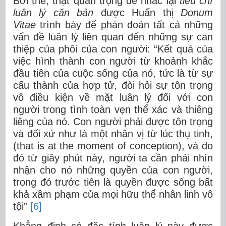
Bởi thế, thật quan trọng để nhắc lại
tiêu chí
luân lý căn bản
được Huấn thị
Donum
Vitae
trình bày để phán đoán tất cả những
vấn đề luân lý liên quan đến những sự can
thiệp của phôi của con người: “Kết quả của
việc hình thành con người từ khoảnh khắc
đầu tiên của cuộc sống của nó, tức là từ sự
cấu thành của hợp tử, đòi hỏi sự tôn trọng
vô điều kiện về mặt luân lý đối với con
người trong tình toàn vẹn thể xác và thiêng
liêng của nó. Con người phải được tôn trọng
và đối xử như là một nhân vị từ lúc thụ tinh,
(that is at the moment of conception), và do
đó từ giây phút này, người ta cần phải nhìn
nhận cho nó những quyền của con người,
trong đó trước tiên là quyền được sống bất
khả xâm phạm của mọi hữu thể nhân linh vô
tội”
[6]