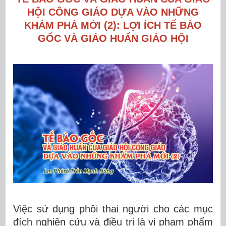
HỘI CÔNG GIÁO DỰA VÀO NHỮNG
KHÁM PHÁ MỚI (2): LỢI ÍCH TẾ BÀO
GỐC VÀ GIÁO HUẤN GIÁO HỘI
Việc sử dụng phôi thai người cho các mục
đích nghiên cứu và điều trị là vi phạm phẩm