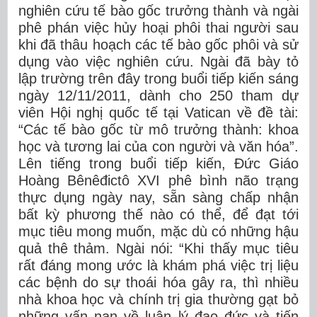
nghiên cứu tế bào gốc trưởng thành và ngài
phê phán việc hủy hoại phôi thai người sau
khi đã thâu hoạch các tế bào gốc phôi và sử
dụng vào việc nghiên cứu. Ngài đã bày tỏ
lập trường trên đây trong buổi tiếp kiến sáng
ngày 12/11/2011, dành cho 250 tham dự
viên Hội nghị quốc tế tại Vatican về đề tài:
“Các tế bào gốc từ mô trưởng thành: khoa
học và tương lai của con người và văn hóa”.
Lên tiếng trong buổi tiếp kiến, Đức Giáo
Hoàng Bênêđictô XVI phê bình não trạng
thực dụng ngày nay, sẵn sàng chấp nhận
bất kỳ phương thế nào có thể, để đạt tới
mục tiêu mong muốn, mặc dù có những hậu
quả thê thảm. Ngài nói: “Khi thấy mục tiêu
rất đáng mong ước là khám phá việc trị liệu
các bệnh do sự thoái hóa gây ra, thì nhiều
nhà khoa học và chính trị gia thường gạt bỏ
những vấn nạn về luân lý đạo đức và tiến