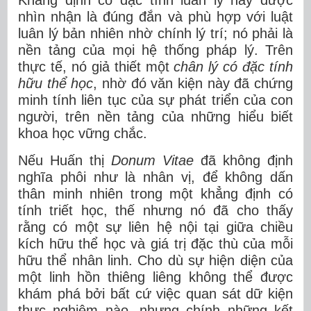
Khẳng định có đặc tính luân lý này được
nhìn nhận là đúng đắn và phù hợp với luật
luân lý bản nhiên nhờ chính lý trí; nó phải là
nền tảng của mọi hệ thống pháp lý. Trên
thực tế, nó giả thiết một
chân lý có đặc tính
hữu thể học
, nhờ đó văn kiện này đã chứng
minh tính liên tục của sự phát triển của con
người, trên nền tảng của những hiểu biết
khoa học vững chắc.
Nếu Huấn thị
Donum Vitae
đã không định
nghĩa phôi như là nhân vị, để không dấn
thân minh nhiên trong một khẳng định có
tính triết học, thế nhưng nó đã cho thấy
rằng có một sự liên hệ nội tại giữa chiều
kích hữu thể học và giá trị đặc thù của mỗi
hữu thể nhân linh. Cho dù sự hiện diện của
một linh hồn thiêng liêng không thể được
khám phá bởi bất cứ việc quan sát dữ kiện
thực nghiệm nào, nhưng chính những kết