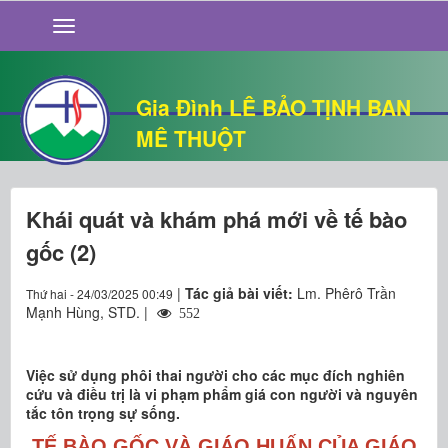
GIỚI THIỆU
TIN TỨC
SỐNG ĐẠO
Gia Đình LÊ BẢO TỊNH BAN
CHUYỆN NHÀ
MÊ THUỘT
QUÁN VĂN
THƯ GIÃN
Khái quát và khám phá mới về tế bào
gốc (2)
|
Tác giả bài viết:
Lm. Phêrô Trần
Thứ hai - 24/03/2025 00:49
Mạnh Hùng, STD. |
552
Việc sử dụng phôi thai người cho các mục đích nghiên
cứu và điều trị là vi phạm phẩm giá con người và nguyên
tắc tôn trọng sự sống.
TẾ BÀO GỐC VÀ GIÁO HUẤN CỦA GIÁO