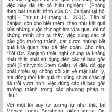
việc này đã rất có hiệu nghiệm.” (Phỏng
theo bài thuyết trình của Dr. Zanjani tại hội
nghị - Thứ tư 14 tháng 11, 2001). Tiến sĩ
Zanjani còn cho biết thêm, theo như kết quả
của những cuộc thử nghiệm vừa qua, thì nó
chứng minh cho ta thấy, việc dùng các tế
bào gốc trưởng thành, đạt được những kết
quả khả quan như đã tiên đoán. Cho nên,
“Tôi (Dr. Zanjani) thiết nghĩ chúng ta không
nhất thiết phải sử dụng đến các tế bào gốc
phôi (Embryonic Stem Cells), vì điều đó gặp
phải nhiều sự chống đối xét về mặt luân lý,
mà đồng thời kết quả thì cũng chưa chắc gì
đã trỗi vượt hơn, việc dùng các tế bào gốc
trưởng thành trong các phương pháp trị
liệu.”
Với một lối suy tư tương tự như thế, bà
Monica Lopez Barahona, giảng sư tại Đại