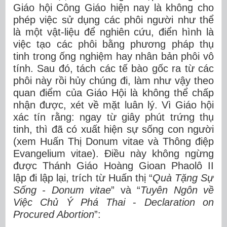
Giáo hội Công Giáo hiện nay là không cho
phép việc sử dụng các phôi người như thể
là một vật-liệu để nghiên cứu, điển hình là
việc tạo các phôi bằng phương pháp thụ
tinh trong ống nghiệm hay nhân bản phôi vô
tính. Sau đó, tách các tế bào gốc ra từ các
phôi này rồi hủy chúng đi, làm như vậy theo
quan điểm của Giáo Hội là không thể chấp
nhận được, xét về mặt luân lý. Vì Giáo hội
xác tín rằng: ngay từ giây phút trứng thụ
tinh, thì đã có xuất hiện sự sống con người
(xem Huấn Thị Donum vitae và Thông điệp
Evangelium vitae). Điều này không ngừng
được Thánh Giáo Hoàng Gioan Phaolô II
lập đi lập lại, trích từ Huấn thị “
Quà Tặng Sự
Sống - Donum vitae
” và “
Tuyên Ngôn về
Việc Chủ Ý Phá Thai
-
Declaration on
Procured Abortion
”: