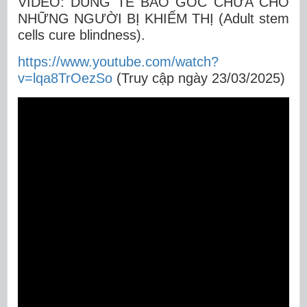
VIDEO: DÙNG TẾ BÀO GỐC CHỮA CHO
NHỮNG NGƯỜI BỊ KHIẾM THỊ (Adult stem
cells cure blindness).
https://www.youtube.com/watch?
v=lqa8TrOezSo
(Truy cập ngày 23/03/2025)