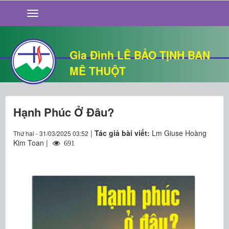
GIỚI THIỆU
TIN TỨC
SỐNG ĐẠO
Gia Đình LÊ BẢO TỊNH BAN
CHUYỆN NHÀ
MÊ THUỘT
QUÁN VĂN
THƯ GIÃN
Hạnh Phúc Ở Đâu?
|
Tác giả bài viết:
Lm Giuse Hoàng
Thứ hai - 31/03/2025 03:52
Kim Toan |
691