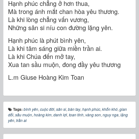
Hạnh phúc chẳng ở hơn thua,
Mà trong ánh mắt chan hòa yêu thương.
Là khi lòng chẳng vấn vương,
Những sân si níu con đường lặng yên.
Hạnh phúc là phút bình yên,
Là khi tâm sáng giữa miền trần ai.
Là khi Chúa đến mở tay,
Xua tan sầu muộn, đong đầy yêu thương
L.m Giuse Hoàng Kim Toan
Tags:
bình yên
,
cuộc đời
,
sân si
,
bàn tay
,
hạnh phúc
,
khốn khó
,
gian
dối
,
sầu muộn
,
hoàng kim
,
danh lợi
,
toan tính
,
vàng son
,
nguy nga
,
lặng
yên
,
trần ai