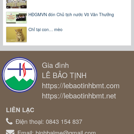
HĐGMVN đón Chủ tịch nước Võ Văn Thưởng
Chỉ tại con… mèo
Gia đình
LÊ BẢO TỊNH
https://lebaotinhbmt.com
https://lebaotinhbmt.net
LIÊN LẠC
Điện thoại:
0843 154 837
Email:
binhbalme@gmail.com