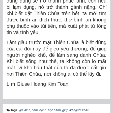
dùng đúng sẽ trở thành phúc lành; còn nếu
bị lạm dụng, nó trở thành gánh nặng. Chỉ
khi biết đặt Thiên Chúa trên hết, ta mới tìm
được
bình an đích thực,
thứ bình an không
phụ thuộc vào túi tiền, mà xuất phát từ lòng
tin và tình yêu.
Làm giàu trước mặt Thiên Chúa là biết dùng
của cải đời này để gieo yêu thương, để giúp
người nghèo khổ, để làm sáng danh Chúa.
Khi biết sống như thế, ta không còn lo mất
mát, vì kho báu thật của ta đã được cất giữ
nơi Thiên Chúa, nơi không ai có thể lấy đi.
L,m Gi
use Ho
àng Kim Toan
Tags:
gia đình
,
chữa bệnh
,
học hành
,
giúp đỡ người khác