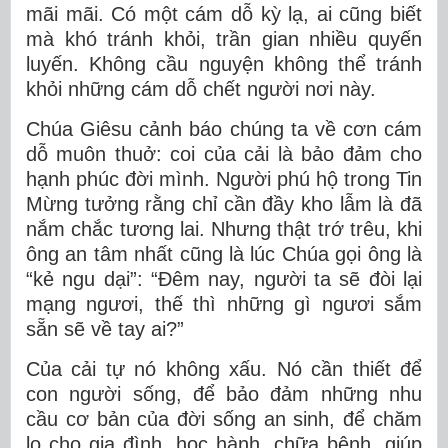
mãi mãi. Có một cám dỗ kỳ lạ, ai cũng biết
mà khó tránh khỏi, trần gian nhiều quyến
luyến. Không cầu nguyện không thể tránh
khỏi những cám dỗ chết người nơi này.
Chúa Giêsu cảnh báo chúng ta về cơn cám
dỗ muôn thuở: coi của cải là bảo đảm cho
hạnh phúc đời mình. Người phú hộ trong Tin
Mừng tưởng rằng chỉ cần đầy kho lẫm là đã
nắm chắc tương lai. Nhưng thật trớ trêu, khi
ông an tâm nhất cũng là lúc Chúa gọi ông là
“kẻ ngu dại”: “Đêm nay, người ta sẽ đòi lại
mạng ngươi, thế thì những gì ngươi sắm
sẵn sẽ về tay ai?”
Của cải tự nó không xấu. Nó cần thiết để
con người sống, để bảo đảm những nhu
cầu cơ bản của đời sống an sinh, để chăm
lo cho gia đình, học hành, chữa bệnh, giúp