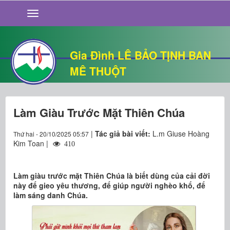
GIỚI THIỆU
TIN TỨC
SỐNG ĐẠO
Gia Đình LÊ BẢO TỊNH BAN
CHUYỆN NHÀ
MÊ THUỘT
QUÁN VĂN
THƯ GIÃN
Làm Giàu Trước Mặt Thiên Chúa
|
Tác giả bài viết:
L.m Giuse Hoàng
Thứ hai - 20/10/2025 05:57
Kim Toan |
410
Làm giàu trước mặt Thiên Chúa là biết dùng của cải đời
này để gieo yêu thương, để giúp người nghèo khổ, để
làm sáng danh Chúa.