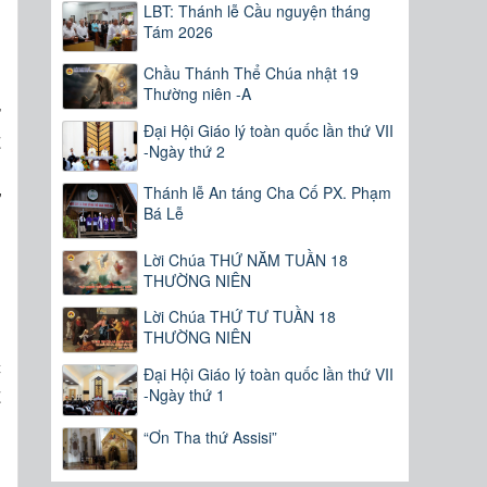
LBT: Thánh lễ Cầu nguyện tháng
Tám 2026
Chầu Thánh Thể Chúa nhật 19
Thường niên -A
ở
Đại Hội Giáo lý toàn quốc lần thứ VII
t
-Ngày thứ 2
;
Thánh lễ An táng Cha Cố PX. Phạm
ư
Bá Lễ
Lời Chúa THỨ NĂM TUẦN 18
THƯỜNG NIÊN
n
.
Lời Chúa THỨ TƯ TUẦN 18
THƯỜNG NIÊN
g
c
Đại Hội Giáo lý toàn quốc lần thứ VII
t
-Ngày thứ 1
h
“Ơn Tha thứ Assisi”