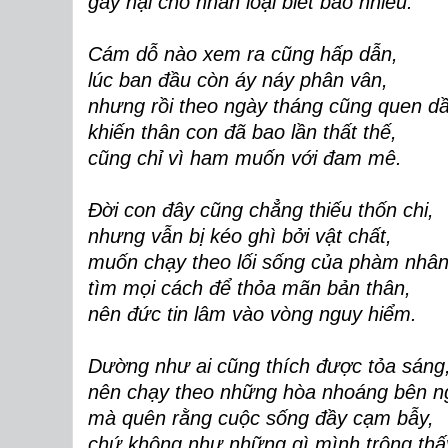
gây hại cho nhân loại biết bao nhiêu.
Cám dỗ nào xem ra cũng hấp dẫn,
lúc ban đầu còn áy náy phân vân,
nhưng rồi theo ngày tháng cũng quen d
khiến thân con đã bao lần thất thế,
cũng chỉ vì ham muốn với đam mê.
Đời con đây cũng chẳng thiếu thốn chi,
nhưng vẫn bị kéo ghì bởi vật chất,
muốn chạy theo lối sống của phàm nhân
tìm mọi cách để thỏa mãn bản thân,
nên đức tin lâm vào vòng nguy hiểm.
Dường như ai cũng thích được tỏa sáng
nên chạy theo những hòa nhoáng bên n
mà quên rằng cuộc sống đầy cạm bẫy,
chứ không như những gì mình trông thấ