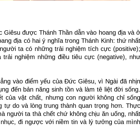
Đức Giêsu được Thánh Thần dẫn vào hoang địa và 
ng địa có hai ý nghĩa trong Thánh Kinh: thứ nhấ
người ta có những trải nghiệm tích cực (positive)
a trải nghiệm những điều tiêu cực (negative), nh
hẳng vào điểm yếu của Đức Giêsu, vì Ngài đã nhị
ụng đến bản năng sinh tồn và làm tê liệt đời sống
t của vật chất,
nhưng con người không chỉ sốn
 tự do và lòng trung thành quan trọng hơn. Thự
 mà người ta thà chết chứ không chịu ăn uống, nhấ
 nhục, đi ngược với niềm tin và lý tưởng của mìn