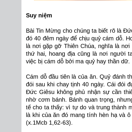
Suy niệm
Bài Tin Mừng cho chúng ta biết rõ là 
đó 40 đêm ngày để chịu quỷ cám dỗ. Hoa
là nơi gặp gỡ Thiên Chúa, nghĩa là nơi 
thứ hai, hoang địa cũng là nơi người t
việc bị cám dỗ bởi ma quỷ hay thần dữ.
Cám dỗ đầu tiên là của ăn. Quỷ đánh t
đói sau khi chay tịnh 40 ngày.
Cái đói đ
Đức Giêsu
không phủ nhận sự cần thiế
nhờ cơm bánh.
Bánh quan trọng, nhưng
tế cho ta thấy: vì tự do và trung thành
là khi của ăn đó mang tính hèn hạ và ô
(x.1Mcb 1,62-63).