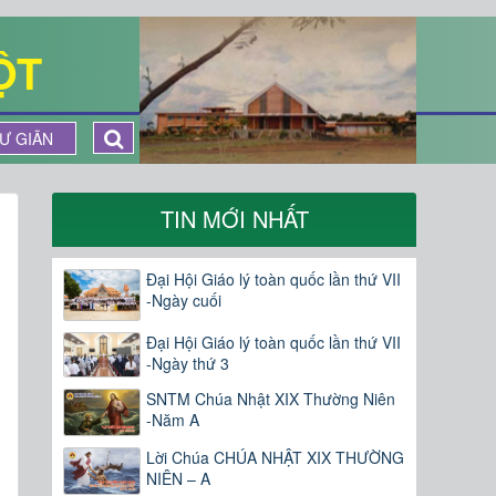
ỘT
Ư GIÃN
TIN MỚI NHẤT
Đại Hội Giáo lý toàn quốc lần thứ VII
-Ngày cuối
Đại Hội Giáo lý toàn quốc lần thứ VII
-Ngày thứ 3
SNTM Chúa Nhật XIX Thường Niên
-Năm A
Lời Chúa CHÚA NHẬT XIX THƯỜNG
NIÊN – A