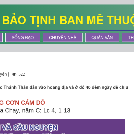
Ê BẢO TỊNH BAN MÊ THU
SỐNG ĐẠO
CHUYỆN NHÀ
QUÁN VĂN
TH
yên |
522
ợc Thánh Thần dẫn vào hoang địa và ở đó 40 đêm ngày để chịu
G CƠN CÁM DỖ
a Chay, năm C:
Lc 4, 1-13