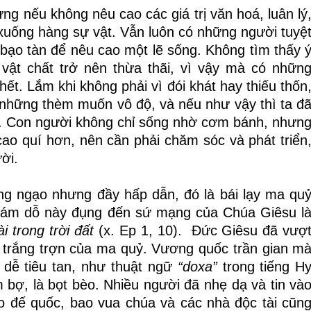
ng nếu không nêu cao các giá trị văn hoá, luân lý
 xuống hàng sự vật.
Vẫn luôn có những người tuyệ
bạo tàn để nêu cao một lẽ sống.
Không tìm thấy 
vật chất trở nên thừa thãi, vì vậy mà có nhữn
chết. Lắm khi không phải vì đói khát hay thiếu thốn
i những thèm muốn vô độ,
và nếu như vậy thì ta đ
n. Con người
không chỉ sống nhờ cơm bánh, nhưn
 cao quí hơn, nên cần phải chăm sóc và phát triển
ời.
ng ngạo nhưng đầy hấp dẫn, đó là bái lạy ma qu
Cám dỗ này đụng đến sứ mạng của Chúa Giêsu l
i trong trời đất
(x. Ep 1, 10). Đức Giêsu đã vượ
p trắng trợn của ma quỷ.
Vương quốc trần gian m
t dễ tiêu tan, như thuật ngữ
“doxa”
trong tiếng H
m bợ, là bọt bèo.
Nhiều người đã nhẹ dạ và tin và
o đế quốc, bao vua chúa và các nhà độc tài cũn