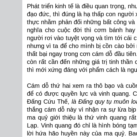
Phát triển kinh tế là điều quan trọng,
như
đạo đức, thì đúng là hạ thấp con người
thực nhằm phản đối những bất công và 
nghĩa cho cuộc đời thì cơm bánh hay 
người rơi vào tuyệt vọng và tìm tới cái 
nhưng vì ta để cho mình bị cồn cào bở
thất bại ngay trong cơn cám dỗ đầu tiê
còn rất cần đến những giá trị tinh thần
thì mới xứng đáng với phẩm cách là ngư
Cám dỗ thứ hai xem ra thô bạo và cuồ
để có được quyền lực và vinh quang. 
Đấng Cứu Thế,
là Đấng quy tụ muôn loà
thắng cám dỗ này vì nhận ra sự lừa bị
ma quỷ giới thiệu là thứ vinh quang rấ
Lạp. Vinh quang đó chỉ là hình bóng tạ
lời hứa hão huyền này của ma quỷ.
Ba