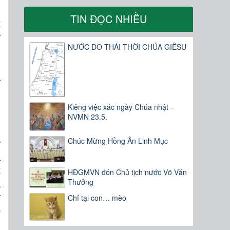
,
TIN ĐỌC NHIỀU
t
ý
NƯỚC DO THÁI THỜI CHÚA GIÊSU
g
,
ã
g
,
Kiêng việc xác ngày Chúa nhật –
NVMN 23.5.
Chúc Mừng Hồng Ân Linh Mục
ỷ
à
t
HĐGMVN đón Chủ tịch nước Võ Văn
Thưởng
à
y
Chỉ tại con… mèo
o
g