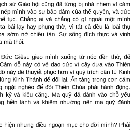
lịch sử Giáo hội cũng đã từng bị nhá nhem vì cá
i nép mình vào sự bảo đảm của thế quyền, và đứ
hế tục. Chẳng ai và chẳng có gì ngoài một mìn
bái lạy hay phụng thờ, vì tất cả đều là loài th
hoa sớm nở chiều tàn. Sự sống đích thực và vin
 mà thôi.
 Đức Giêsu gieo mình xuống từ nóc đền thờ, đ
. Cám dỗ này có vẻ đạo đức vì cậy dựa vào Thiê
ỗ này dễ thuyết phục hơn vì quỷ trích dẫn từ Kin
ùng Kinh Thánh để đối lại. Ẩn tàng trong cơn cá
ng ngặt nghèo để đòi Thiên Chúa phải hành động
h kỷ và kiêu căng. Ma quỷ đã đánh vào chỗ yế
ng hiền lành và khiêm nhường nên ma quỷ đàn
ực hiện những điều ngoạn mục cho đời mình? Phả