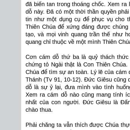
đã biến tan trong thoáng chốc. Xem ra 
dỗ này. Đã có một thời thần quyền phả
tin như một dụng cụ để phục vụ cho t
Thiên Chúa để xứng đáng được chúng ta 
tạo, và mọi vinh quang trần thế như 
quang chỉ thuộc về một mình Thiên Chúa
Cơn cám dỗ thứ ba là quỷ thách thức
chứng tỏ Ngài thật là Con Thiên Chúa
Chúa để tìm sự an toàn. Lý lẽ của cám d
Thánh (Tv 91, 10-12). Đức Giêsu cũng d
dỗ là sự ỷ lại, đưa mình vào tình huố
Xem ra cám dỗ nào cũng mang tính íc
nhất của con người. Đức Giêsu là Đấ
chào thua.
Phải chăng ta vẫn thích được Chúa th