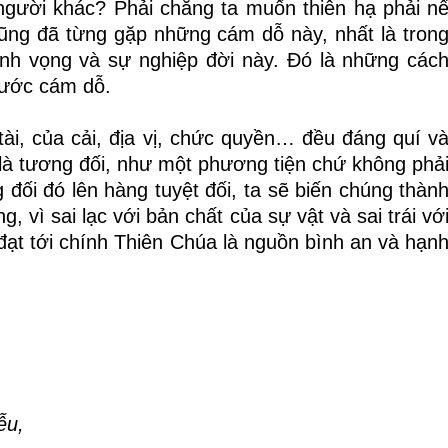
 người khác? Phải chăng ta muốn thiên hạ phải n
cũng đã từng gặp những cám dỗ này, nhất là tron
danh vọng và sự nghiệp đời này. Đó là những các
hước cám dỗ.
 tài, của cải, địa vị, chức quyền… đều đáng quí v
ỉ là tương đối, như một phương tiện chứ không phả
đối đó lên hàng tuyệt đối, ta sẽ biến chúng thàn
, vì sai lạc với bản chất của sự vật và sai trái vớ
đạt tới chính Thiên Chúa là nguồn bình an và hạn
ễu,