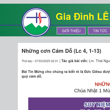
Gia Đình L
GIỚI THIỆU
TIN TỨC
Những cơn Cám Dỗ (Lc 4, 1-13)
|
Tác giả bài viết:
Lm. Thái Ngu
Thứ sáu - 07/03/2025 02:31
Bài Tin Mừng cho chúng ta biết rõ là Đức Giêsu đư
quỷ cám dỗ.
NHỮN
Chúa Nhật 1 Mù